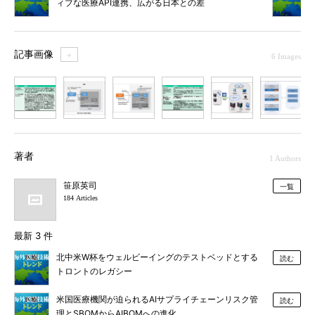
ィブな医療API連携、広がる日本との差
記事画像
＋
6 Images
1
2
3
4
5
6
著者
1 Authors
笹原英司
一覧
184 Articles
最新 3 件
北中米W杯をウェルビーイングのテストベッドとする
読む
トロントのレガシー
米国医療機関が迫られるAIサプライチェーンリスク管
読む
理とSBOMからAIBOMへの進化