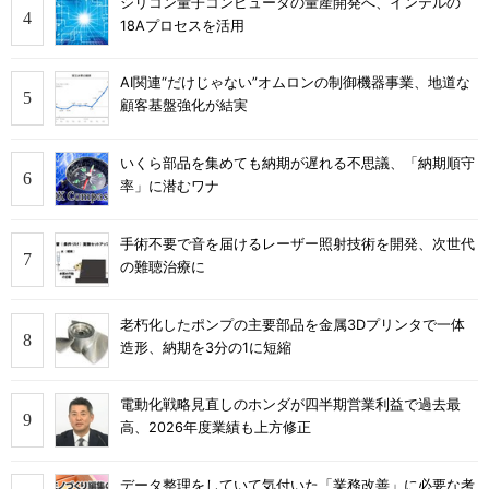
シリコン量子コンピュータの量産開発へ、インテルの
18Aプロセスを活用
AI関連“だけじゃない”オムロンの制御機器事業、地道な
顧客基盤強化が結実
いくら部品を集めても納期が遅れる不思議、「納期順守
率」に潜むワナ
手術不要で音を届けるレーザー照射技術を開発、次世代
の難聴治療に
老朽化したポンプの主要部品を金属3Dプリンタで一体
造形、納期を3分の1に短縮
電動化戦略見直しのホンダが四半期営業利益で過去最
高、2026年度業績も上方修正
データ整理をしていて気付いた「業務改善」に必要な考