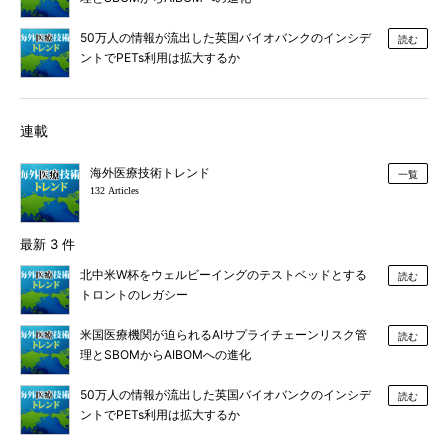
50万人の情報が流出した英国バイオバンクのインシデ
読む
ントでPETs利用は拡大するか
連載
海外医療技術トレンド
一覧
132 Articles
最新 3 件
北中米W杯をウェルビーイングのテストベッドとする
読む
トロントのレガシー
米国医療機関が迫られるAIサプライチェーンリスク管
読む
理とSBOMからAIBOMへの進化
50万人の情報が流出した英国バイオバンクのインシデ
読む
ントでPETs利用は拡大するか