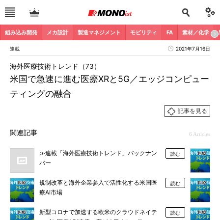
組み込み開発
メカ設計
製造マネジメント
モビリティ
FA
素材／化学
連載
2021年7月16日
海外医療技術トレンド（73）
米国で急速に進む医療XRと5G／エッジコンピュー
ティングの融合
記事を見る
関連記事
6 Articles
≫連載「海外医療技術トレンド」バックナン
読む
バー
規制改革と海外企業参入で活性化する米国医
読む
療AI市場
新型コロナで加速する欧米のクラウドネイテ
読む