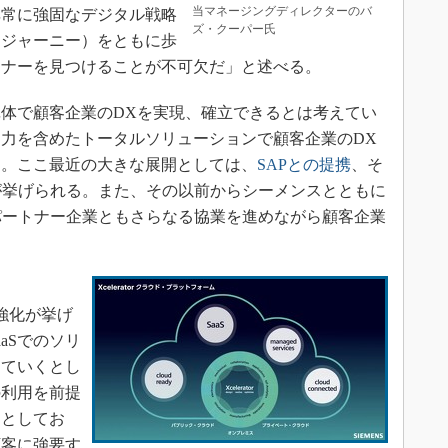
当マネージングディレクターのバ
非常に強固なデジタル戦略
ズ・クーパー氏
（ジャーニー）をともに歩
トナーを見つけることが不可欠だ」と述べる。
体で顧客企業のDXを実現、確立できるとは考えてい
力を含めたトータルソリューションで顧客企業のDX
る。ここ最近の大きな展開としては、
SAPとの提携
、そ
が挙げられる。また、その以前からシーメンスとともに
パートナー企業ともさらなる協業を進めながら顧客企業
戦略の強化が挙げ
aSでのソリ
っていくとし
の利用を前提
るとしてお
顧客に強要す