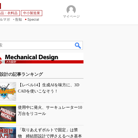
薬品・衣料品
中小製造業
マイページ
ルマガ
告知
Special
設計の記事ランキング
【レベル14】生成AIを味方に、3D
CADを使いこなそう！
使用中に発火、サーキュレーター10
万台をリコール
「取りあえずボルトで固定」は禁
物 締結部設計で押さえるべき基本