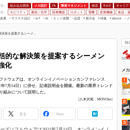
程別：
組み込み開発
メカ設計
製造マネジメント
物流
R＆D
キャリア
FA
業別：
モビリティ
素材／化学
医療機器
ロボット
電機
産業機械
食品・
炭素
サステナ設計
エッジ逆襲
品質
展示会
特集
メ
IoT
AI
ebook
伝承
組み込み開発
CEATEC
読者調査まとめ
編集後記
決策を提案するシーメ...
JIMTOF
保全
メカ設計
つながるクルマ
組込み/エッジ コンピューティング
ス
 AI
製造マネジメント
5G
展＆IoT/5Gソリューション展
VR／AR
FA
括的な解決策を提案するシーメン
IIFES
モビリティ
フィールドサービス
強化
国際ロボット展
素材／化学
FPGA
メカ
ジャパンモビリティショー
組み込み画像技術
フトウェアは、オンラインイノベーションカンファレンス
TECHNO-FRONTIER
」（会期：2021年7月14日）に併せ、記者説明会を開催。最新の業界トレンド
組み込みモデリング
人テク展
り組みについて説明した。
Windows Embedded
[
八木沢篤
，
MONOist
]
スマート工場EXPO
車載ソフト開発
EdgeTech+
見る
Share
ISO26262
日本ものづくりワールド
無償設計ツール
AUTOMOTIVE WORLD
ズソフトウェアは2021年7月14日、オンラインイノ