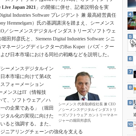
3Dプリンタ
産業オープンネット展
e Live Japan 2021
」の開催に併せ、記者説明会を実
デジタルツインとCAE
al Industries Software プレジデント 兼 最高経営責任
S＆OP
y Hemmelgarn）氏の基調講演を踏まえ、シーメンス
インダストリー4.0
CEO／シーメンスデジタルインダストリーズソフトウェ
Siemens Digital Industries Software シニ
イノベーション
当マネージングディレクターのBas Kuper（バズ・クー
製造業ビッグデータ
および日本市場における同社の戦略などを説明した。
メイドインジャパン
植物工場
シーメンスデジタルイン
日本市場に向けて第4次
知財マネジメント
ンスフォーメーション
海外生産
ーメンスはIT（情報技
グローバル設計・開発
いて、ソフトウェア／ハ
シーメンス 代表取締役社長 兼 CEO
制御セキュリティ
唯一の企業である」（堀田
／シーメンスデジタルインダストリ
新型コロナへの対応
ーズソフトウェア カントリーマネー
デジタル化の実現に向けた
ジャーの堀田邦彦氏
ていると強調する。また、
ンジニアリングチェーンの強化を支える