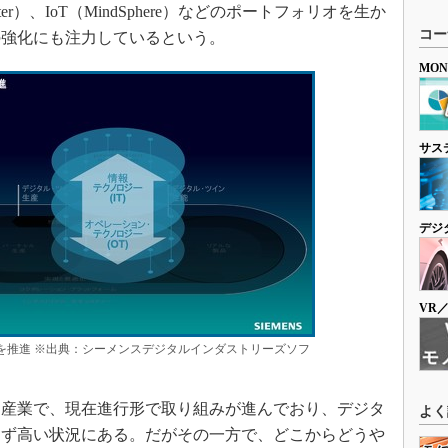
enter）、IoT（MindSphere）などのポートフォリオを生か
コー
の強化にも注力しているという。
MO
サス
デジ
VR
oTを推進 ※出典：シーメンスデジタルインダストリーズソフ
産業で、現在進行形で取り組みが進んでおり、デジタ
よく
らず高い状況にある。だがその一方で、どこからどうや