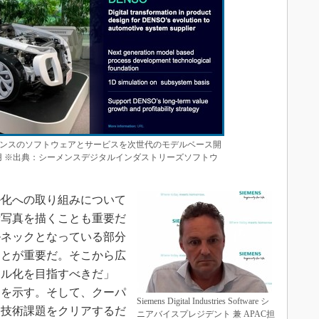
ンスのソフトウェアとサービスを次世代のモデルベース開
用 ※出典：シーメンスデジタルインダストリーズソフトウ
化への取り組みについて
青写真を描くことも重要だ
ルネックとなっている部分
ことが重要だ。そこから広
タル化を目指すべきだ」
えを示す。そして、クーパ
Siemens Digital Industries Software シ
は技術課題をクリアするだ
ニアバイスプレジデント 兼 APAC担