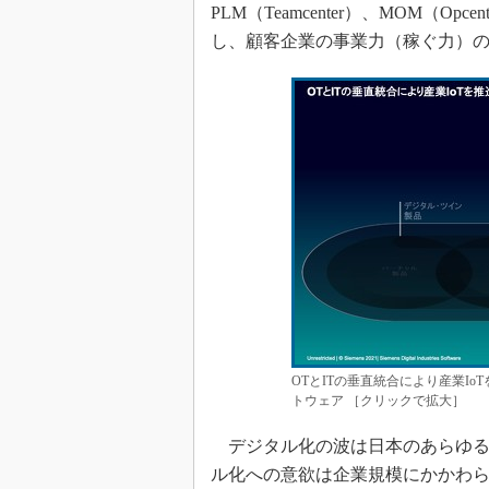
PLM（Teamcenter）、MOM（Opc
し、顧客企業の事業力（稼ぐ力）
OTとITの垂直統合により産業I
トウェア ［クリックで拡大］
デジタル化の波は日本のあらゆる
ル化への意欲は企業規模にかかわ