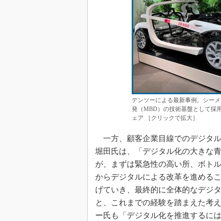
デンソーによる最新事例。シーメ
発（MBD）の技術基盤として採
ェア ［クリックで拡大］
一方、顧客企業目線でのデジタル
堀田氏は、「デジタル化の大きな
が、まずは緊急性の高い所、ボト
からデジタルによる改革を進める
げていき、最終的に全体的なデジ
と、これまでの経験を踏まえた考
ー氏も「デジタル化を推進するに