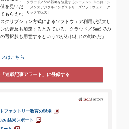
クラウド／SaaS戦略を強化するシーメンス ※出典：シ
価値を見いだ
ーメンスデジタルインダストリーズソフトウェア ［ク
リックで拡大］
してもらえれ
ブスクリプション方式によるソフトウェア利用が拡大し
ョンの普及も加速するとみている。クラウド／SaaSでの
りの選択肢も用意するというのがわれわれの戦略だ」
ースはこちら
を「連載記事アラート」に登録する
トファクトリー教育の現場
026 結果レポート
レポート