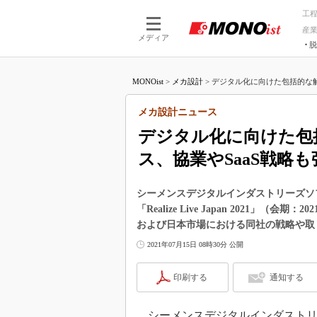
工
産
メディア
脱
つながる技術
AI×技術
MONOist
>
メカ設計
>
デジタル化に向けた包括的な解
つながる工場
AI×設備
つながるサービ
Physical
メカ設計ニュース
デジタル化に向けた包
ス、協業やSaaS戦略も
シーメンスデジタルインダストリーズソ
「Realize Live Japan 2021
および日本市場における同社の戦略や取
2021年07月15日 08時30分 公開
印刷する
通知する
シーメンスデジタルインダストリー