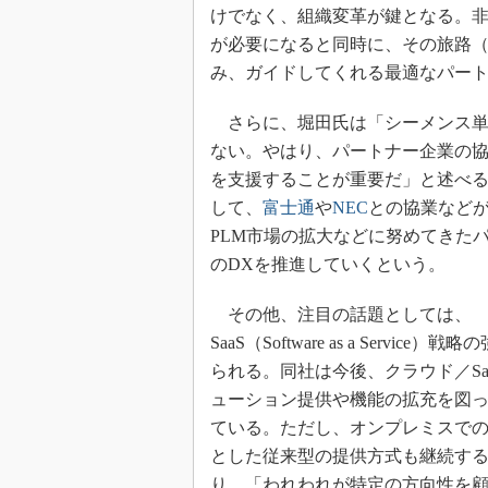
けでなく、組織変革が鍵となる。
が必要になると同時に、その旅路
み、ガイドしてくれる最適なパー
さらに、堀田氏は「シーメンス単
ない。やはり、パートナー企業の協
を支援することが重要だ」と述べ
して、
富士通
や
NEC
との協業など
PLM市場の拡大などに努めてきた
のDXを推進していくという。
その他、注目の話題としては、
SaaS（Software as a Service）
られる。同社は今後、クラウド／Sa
ューション提供や機能の拡充を図
ている。ただし、オンプレミスで
とした従来型の提供方式も継続す
り、「われわれが特定の方向性を