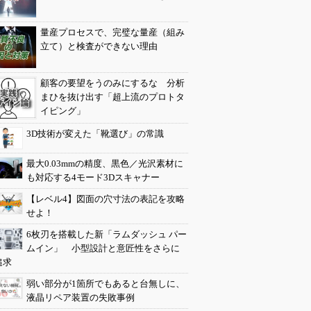
量産プロセスで、完璧な量産（組み
立て）と検査ができない理由
顧客の要望をうのみにするな 分析
まひを抜け出す「超上流のプロトタ
イピング」
3D技術が変えた「靴選び」の常識
最大0.03mmの精度、黒色／光沢素材に
も対応する4モード3Dスキャナー
【レベル4】図面の穴寸法の表記を攻略
せよ！
6枚刃を搭載した新「ラムダッシュ パー
ムイン」 小型設計と意匠性をさらに
追求
弱い部分が1箇所でもあると台無しに、
液晶リペア装置の失敗事例