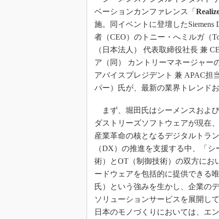
ベーションカンファレンス「
Realiz
施。同イベントに登壇したSiemens Digit
者（CEO）のトニー・へミルガ（Ton
（日本法人） 代表取締役社長 兼 
ア（同） カントリーマネージャーの堀田邦彦氏と、
アバイスプレジデント 兼 APAC担
パー）氏が、最新の業界トレンド
まず、堀田氏はシーメンスおよび
ダストリーズソフトウェアが現在、
産業革命の核となるデジタルトラ
（DX）の推進を支援する中、「シ
術）とOT（制御技術）の双方にお
ードウェアを包括的に提供できる
氏）という強みを生かし、企業の
ソリューションサービスを展開し
日本のモノづくりにおいては、エ