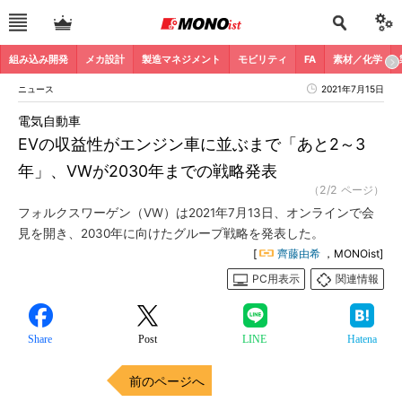
組み込み開発
メカ設計
製造マネジメント
モビリティ
FA
素材／化学
ニュース
2021年7月15日
電気自動車
EVの収益性がエンジン車に並ぶまで「あと2～3
年」、VWが2030年までの戦略発表
（2/2 ページ）
フォルクスワーゲン（VW）は2021年7月13日、オンラインで会
見を開き、2030年に向けたグループ戦略を発表した。
[
齊藤由希
，MONOist]
PC用表示
関連情報
Share
Post
LINE
Hatena
前のページへ