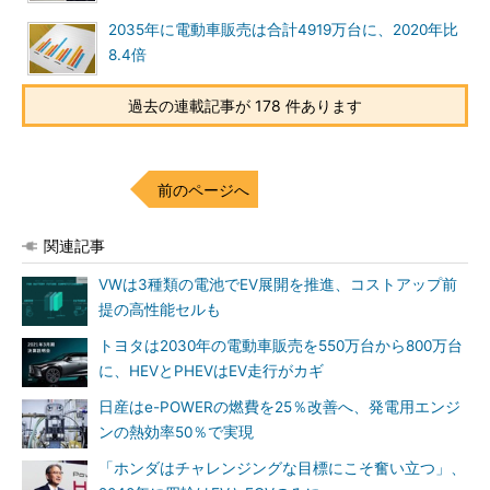
2035年に電動車販売は合計4919万台に、2020年比
8.4倍
過去の連載記事が 178 件あります
前のページへ
関連記事
VWは3種類の電池でEV展開を推進、コストアップ前
提の高性能セルも
トヨタは2030年の電動車販売を550万台から800万台
に、HEVとPHEVはEV走行がカギ
日産はe-POWERの燃費を25％改善へ、発電用エンジ
ンの熱効率50％で実現
「ホンダはチャレンジングな目標にこそ奮い立つ」、