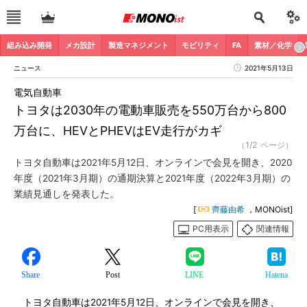
組み込み開発
メカ設計
製造マネジメント
モビリティ
FA
素材／化学
ニュース
2021年5月13日
電気自動車
トヨタは2030年の電動車販売を550万台から800
万台に、HEVとPHEVはEV走行がカギ
（1/2 ページ）
トヨタ自動車は2021年5月12日、オンラインで会見を開き、2020
年度（2021年3月期）の通期決算と2021年度（2022年3月期）の
業績見通しを発表した。
[
齊藤由希
，MONOist]
PC用表示
関連情報
Share
Post
LINE
Hatena
トヨタ自動車は2021年5月12日、オンラインで会見を開き、