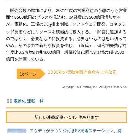
販売台数の増加により、2021年度の営業利益の予想のうち営業
面で8500億円のプラスを見込む。諸経費は3500億円増加する
が、電動化、工場のCO
排出削減、ソフトウェア開発、コネクテ
2
ッド技術などにリソースを積極的に投入する。「闇雲に追加する
のではなく、必要なものに投資する。必要ないものは思い切って
やめ、その余力で新たな投資を生む」（近氏）。研究開発費は前
年度比6.3％増の1兆1600億円、設備投資は同4.3％増の1兆3500
億円を計画している。
2030年の電動車販売台数を上方修正
Copyright © ITmedia, Inc. All Rights Reserved.
電動化 連載一覧
新しい連載記事が 545 件あります
アウディがラウンジ付きEV充電ステーション、待