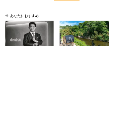
あなたにおすすめ
全員がリーダーシップを発揮
シェア別荘「COCO VILLA O
し、自分より優れた人財を育
wners」3選
成する
PR(dentsu Japan)
PR(COCO VILLA on GOETHE)
100℃でモップ洗浄、圧倒的な吸引力…今注目
のロボット掃除機
PR(Dreame)
令和8年熊本地震による工場への影響まとめ