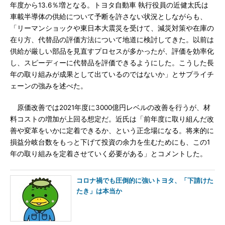
年度から13.6％増となる。トヨタ自動車 執行役員の近健太氏は
車載半導体の供給について予断を許さない状況としながらも、
「リーマンショックや東日本大震災を受けて、減災対策や在庫の
在り方、代替品の評価方法について地道に検討してきた。以前は
供給が厳しい部品を見直すプロセスが多かったが、評価を効率化
し、スピーディーに代替品を評価できるようにした。こうした長
年の取り組みが成果として出ているのではないか」とサプライチ
ェーンの強みを述べた。
原価改善では2021年度に3000億円レベルの改善を行うが、材
料コストの増加が上回る想定だ。近氏は「前年度に取り組んだ改
善や変革をいかに定着できるか、という正念場になる。将来的に
損益分岐台数をもっと下げて投資の余力を生むためにも、この1
年の取り組みを定着させていく必要がある」とコメントした。
コロナ禍でも圧倒的に強いトヨタ、「下請けた
たき」は本当か