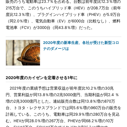
販売のうち電動車は23.7％を占める。台数は前年度比12.3％増の
215万台で、このうちハイブリッド車（HEV）が208.7万台（前年
度比12.3％増）、プラグインハイブリッド車（PHEV）が5.9万台
（同2.0％増）、電気自動車（EV）が6000台（比較なし）、燃料
電池車（FCV）が3000台（同43.8％増）だった。
2020年度の新車生産、各社が受けた新型コロ
ナのダメージは
2020年度のカイゼンを定着させる1年に
2021年度の業績予想は営業収益が前年度比10.2％増の30兆
円、営業利益が同13.8％増の2兆5000億円、当期利益が同2.4 ％
増の2兆3000億円とした。連結販売台数は同13.8％増の870万
台、トヨタ・レクサスブランドでは同5.6％増の960万台の販売を
計画している。このうち、電動車は同29.9％増の280万台を見込
む。HEVが同28.0％増の267万台、PHEVが同68.2％増の10万