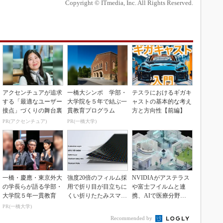
Copyright © ITmedia, Inc. All Rights Reserved.
アクセンチュアが追求
一橋大シンポ 学部・
テスラにおけるギガキ
する「最適なユーザー
大学院を５年で結ぶ一
ャストの基本的な考え
接点」づくりの舞台裏
貫教育プログラム
方と方向性【前編】
PR(アクセンチュア)
PR(一橋大学)
一橋・慶應・東京外大
強度20倍のフィルム採
NVIDIAがアステラス
の学長らが語る学部・
用で折り目が目立ちに
や富士フイルムと連
大学院５年一貫教育
くい折りたたみスマホ
携、AIで医療分野支
の新技術
援へ
PR(一橋大学)
Recommended by