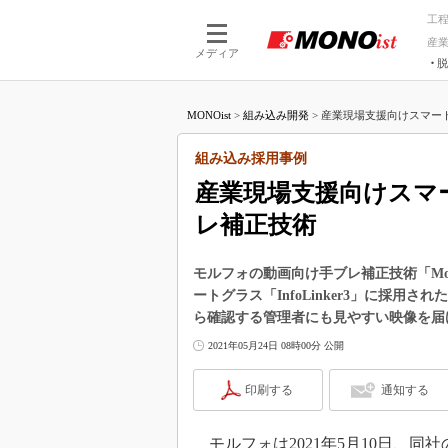
工
産
メディア
脱
つながる技術
AI×技術
MONOist
>
組み込み開発
>
産業現場支援向けスマート
つながる工場
AI×設備
つながるサービ
Physical
組み込み採用事例
産業現場支援向けスマ
レ補正技術
モルフォの動画向け手ブレ補正技術「Mov
ートグラス「InfoLinker3」に採
ら確認する管理者にも見やすい映像を届
2021年05月24日 08時00分 公開
印刷する
通知する
モルフォは2021年5月10日、同社の