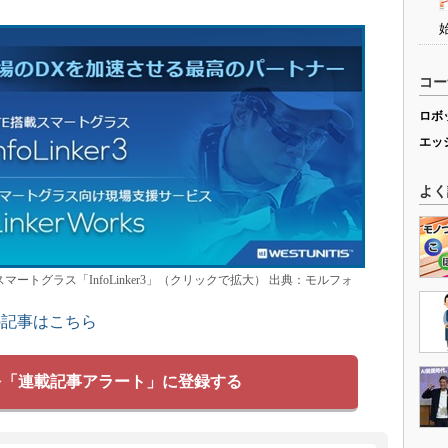
コー
ロボ
エッ
よく
スマートグラス「InfoLinker3」（クリックで拡大） 出典：モルフォ
の記事はこちら
を「連載記事アラート」に登録する