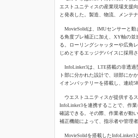
エストユニティスの産業現場支援向け次
と発表した。製造、物流、メンテ
MovieSolidは、IMUセンサー
る角度ブレ補正に加え、XY軸の並
る。ローリングシャッターや広角
じめとするエッジデバイスに採用
InfoLinker3は、LTE搭載
ト部に分かれた設計で、頭部にかかる
イオンバッテリーを搭載し、連続5
ウエストユニティスが提供するスマー
InfoLinker3を連携すること
確認できる。その際、作業者が動いていても
補正機能によって、指示者や管理
MovieSolidを搭載したInfoLink