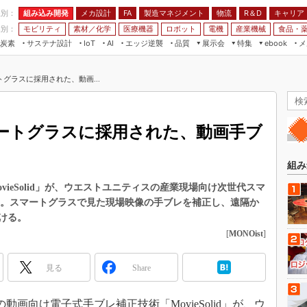
程別：
組み込み開発
メカ設計
製造マネジメント
物流
R＆D
キャリア
FA
業別：
モビリティ
素材／化学
医療機器
ロボット
電機
産業機械
食品・
炭素
サステナ設計
エッジ逆襲
品質
展示会
特集
メ
IoT
AI
ebook
伝承
組み込み開発
CEATEC
読者調査まとめ
編集後記
グラスに採用された、動画...
JIMTOF
保全
メカ設計
つながるクルマ
組込み/エッジ コンピューティング
ス
 AI
製造マネジメント
5G
展＆IoT/5Gソリューション展
VR／AR
FA
ートグラスに採用された、動画手ブ
IIFES
モビリティ
フィールドサービス
国際ロボット展
素材／化学
FPGA
組み
ジャパンモビリティショー
組み込み画像技術
ieSolid」が、ウエストユニティスの産業現場向け次世代スマ
TECHNO-FRONTIER
用された。スマートグラスで見た現場映像の手ブレを補正し、遠隔か
組み込みモデリング
人テク展
ける。
Windows Embedded
[
MONOist
]
スマート工場EXPO
車載ソフト開発
EdgeTech+
見る
Share
ISO26262
日本ものづくりワールド
無償設計ツール
AUTOMOTIVE WORLD
動画向け電子式手ブレ補正技術「MovieSolid」が、ウ