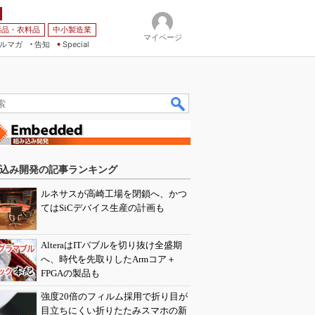
薬品・衣料品
中小製造業
マイページ
ルマガ
告知
Special
込み開発の記事ランキング
ルネサスが高崎工場を閉鎖へ、かつ
てはSiCデバイス生産の計画も
AlteraはITバブルを切り抜け全盛期
へ、時代を先取りしたArmコア＋
FPGAの製品も
強度20倍のフィルム採用で折り目が
目立ちにくい折りたたみスマホの新