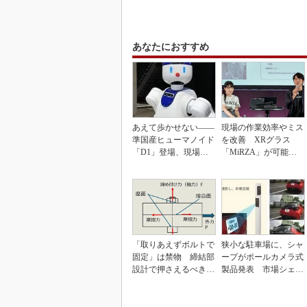
あなたにおすすめ
あえて歩かせない――
現場の作業効率やミス
準国産ヒューマノイド
を改善 XRグラス
「D1」登場、現場稼
「MiRZA」が可能に
働で日本の勝ち筋へ
するピッキングDX
の...
「取りあえずボルトで
狭小な駐車場に、シャ
固定」は禁物 締結部
ープがポールカメラ式
設計で押さえるべき基
製品発表 市場シェア
本
10％目指す