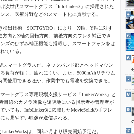
3Dプリンタ
産業オープンネット展
世代スマートグラス「InfoLinker3」に採用された
デジタルツインとCAE
ナンス、医療分野などのスマート化に貢献する。
S＆OP
と動き検出技術「SOFTGYRO」により、X軸、Y軸に対す
インダストリー4.0
進方向とZ軸の回転方向、前後方向のブレを補正でき
イノベーション
レンズのひずみ補正機能も搭載し、スマートフォンをは
製造業ビッグデータ
されている。
メイドインジャパン
の非透過型スマートグラスだ。ネックバンド部とヘッドマウン
植物工場
負荷が軽く、疲れにくい。また、5000mAhリチウム
知財マネジメント
時間使用できるほか、作業中でも電池を交換できる。
海外生産
トグラス専用現場支援サービス「LinkerWorks」と
グローバル設計・開発
で、作業者目線のカメラ映像を遠隔地にいる指示者や管理者が
制御セキュリティ
、InfoLinker3に搭載したMovieSolidの手ブレ
新型コロナへの対応
者にも見やすい映像が送信される。
er3とLinkerWorksは、同年7月より販売開始予定だ。