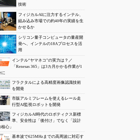
技術
フィジカルAIに注力するインテル、
組み込み市場での約40年の実績を生
かせるか
シリコン量子コンピュータの量産開
発へ、インテルの18Aプロセスを活
用
インテル“ヤマネコ”の実力は？／
「Renesas 365」は3カ月かかる作業が1
分に
フラクタルによる高精度画像認識技術
を開発
市販アルミフレームを使えるレール走
行型AI監視ロボットを開発
フィジカルAI時代のロボティクス新標
準、安全性は「後付け」でなく「設計
の核心」
基本波で625MHzまでの高周波に対応す