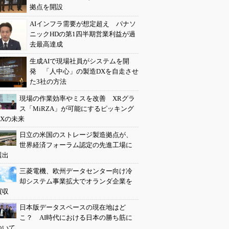
拠点を開設
AIインフラ需要が想定超え パナソ
ニックHDの第1四半期営業利益が過
去最高達成
生成AIで現場社員がシステムを開
発 「人中心」の製造DXを自走させ
た3社の方法
現場の作業効率やミスを改善 XRグラ
ス「MiRZA」が可能にするピッキング
DXの未来
日立の米国のストレージ製造拠点が、
世界経済フォーラム認定の先進工場に
選出
三菱電機、欧州データセンター向け冷
却システム事業拡大でオランダ企業を
買収
日本版データスペースの現在地はど
こ？ AI時代における日本の勝ち筋に
ついて