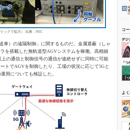
コー
リックで拡大） 出典：NEC
デジ
送車）の遠隔制御」に関するものだ。金属遮蔽（しゃ
ラを搭載した無軌道型AGVシステムを稼働。高精細
s以上の通信と制御信号の通信が途絶せずに同時に可能
「つ
ートでAGVを制御したり、工場の状況に応じて5Gと
の運用についても検証した。
よく