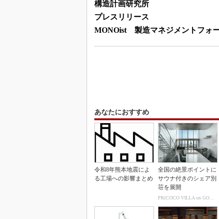
構造計画研究所
プレスリリース
MONOist 製造マネジメントフォ
あなたにおすすめ
令和8年熊本地震によ
全国の絶景ポイントに
る工場への影響まとめ
サウナ付きのシェア別
荘を展開
PR(COCO VILLA on GOETHE)