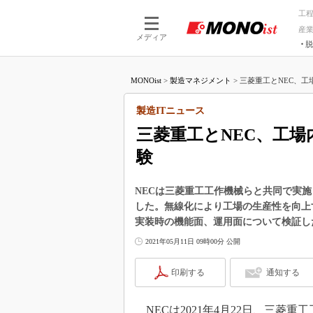
工
産
メディア
脱
つながる技術
AI×技術
MONOist
>
製造マネジメント
>
三菱重工とNEC、工場
つながる工場
AI×設備
つながるサービ
Physical
製造ITニュース
三菱重工とNEC、工場
験
NECは三菱重工工作機械らと共同で実
した。無線化により工場の生産性を向上
実装時の機能面、運用面について検証し
2021年05月11日 09時00分 公開
印刷する
通知する
NECは2021年4月22日、三菱