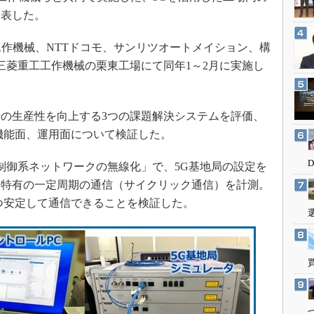
3Dプリンタ
産業オープンネット展
発表した。
デジタルツインとCAE
作機械、NTTドコモ、サンリツオートメイション、構
S＆OP
三菱重工工作機械の栗東工場にて同年1～2月に実施し
インダストリー4.0
イノベーション
製造業ビッグデータ
の生産性を向上する3つの課題解決システムを評価、
機能面、運用面について検証した。
メイドインジャパン
植物工場
御系ネットワークの無線化」で、5G基地局の設定を
知財マネジメント
ト特有の一定周期の通信（サイクリック通信）を計測。
海外生産
かつ安定して通信できることを検証した。
グローバル設計・開発
制御セキュリティ
新型コロナへの対応