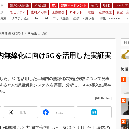
程別：
組み込み開発
メカ設計
製造マネジメント
物流
R＆D
キャリア
FA
業別：
モビリティ
素材／化学
医療機器
ロボット
電機
産業機械
食品・
炭素
サステナ設計
エッジ逆襲
品質
展示会
特集
メ
IoT
AI
ebook
伝承
組み込み開発
CEATEC
読者調査まとめ
編集後記
内無線化に向け5Gを活用した実...
JIMTOF
保全
メカ設計
つながるクルマ
組込み/エッジ コンピューティング
ス
 AI
製造マネジメント
5G
展＆IoT/5Gソリューション展
VR／AR
FA
内無線化に向け5Gを活用した実証実
IIFES
モビリティ
フィールドサービス
国際ロボット展
素材／化学
FPGA
製造
ジャパンモビリティショー
組み込み画像技術
施した、5Gを活用した工場内の無線化の実証実験について発表
TECHNO-FRONTIER
する3つの課題解決システムを評価、分析し、5Gの導入効果や
組み込みモデリング
人テク展
た。
Windows Embedded
[
MONOist
]
スマート工場EXPO
車載ソフト開発
EdgeTech+
見る
Share
ISO26262
日本ものづくりワールド
無償設計ツール
AUTOMOTIVE WORLD
重工工作機械らと共同で実施した、5Gを活用した工場内の