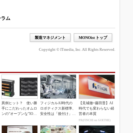
ーラム
製造マネジメント
MONOist トップ
Copyright © ITmedia, Inc. All Rights Reserved.
異例ヒット？ 使い勝
フィジカルAI時代の
【見城徹×藤田晋】AI
手にこだわったオムロ
ロボティクス新標準、
時代でも変わらない経
ンの“オープンな”IO-L
安全性は「後付け」で
営者の本質
inkマスター
なく「設計の核心」
PR(FINCHI on GOETHE)