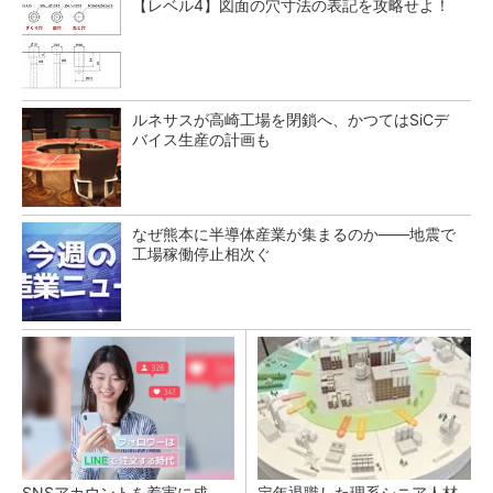
【レベル4】図面の穴寸法の表記を攻略せよ！
ルネサスが高崎工場を閉鎖へ、かつてはSiCデ
バイス生産の計画も
なぜ熊本に半導体産業が集まるのか――地震で
工場稼働停止相次ぐ
SNSアカウントを着実に成
定年退職した理系シニア人材