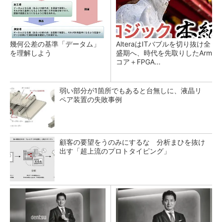
幾何公差の基準「データム」
AlteraはITバブルを切り抜け全
を理解しよう
盛期へ、時代を先取りしたArm
コア＋FPGA...
弱い部分が1箇所でもあると台無しに、液晶リ
ペア装置の失敗事例
顧客の要望をうのみにするな 分析まひを抜け
出す「超上流のプロトタイピング」