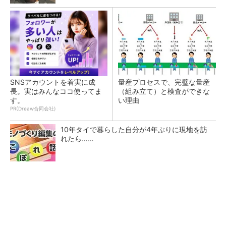
SNSアカウントを着実に成
量産プロセスで、完璧な量産
長。実はみんなココ使ってま
（組み立て）と検査ができな
す。
い理由
PR(Dreaw合同会社)
10年タイで暮らした自分が4年ぶりに現地を訪
れたら……
テスラにおけるギガキャストの基本的な考え方
と方向性【前編】