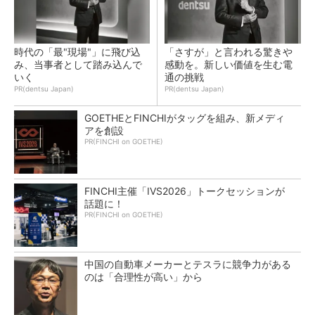
時代の「最"現場"」に飛び込
「さすが」と言われる驚きや
み、当事者として踏み込んで
感動を。新しい価値を生む電
いく
通の挑戦
PR(dentsu Japan)
PR(dentsu Japan)
GOETHEとFINCHIがタッグを組み、新メディ
アを創設
PR(FINCHI on GOETHE)
FINCHI主催「IVS2026」トークセッションが
話題に！
PR(FINCHI on GOETHE)
中国の自動車メーカーとテスラに競争力がある
のは「合理性が高い」から