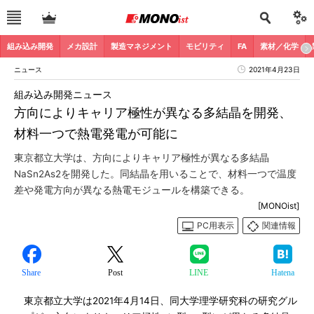
組み込み開発
メカ設計
製造マネジメント
モビリティ
FA
素材／化学
ニュース
2021年4月23日
組み込み開発ニュース
方向によりキャリア極性が異なる多結晶を開発、
材料一つで熱電発電が可能に
東京都立大学は、方向によりキャリア極性が異なる多結晶
NaSn2As2を開発した。同結晶を用いることで、材料一つで温度
差や発電方向が異なる熱電モジュールを構築できる。
[MONOist]
PC用表示
関連情報
Share
Post
LINE
Hatena
東京都立大学は2021年4月14日、同大学理学研究科の研究グル