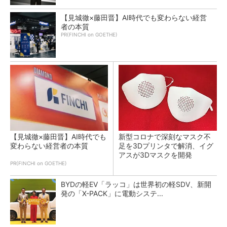
【見城徹×藤田晋】AI時代でも変わらない経営
者の本質
PR(FINCHI on GOETHE)
【見城徹×藤田晋】AI時代でも
新型コロナで深刻なマスク不
変わらない経営者の本質
足を3Dプリンタで解消、イグ
アスが3Dマスクを開発
PR(FINCHI on GOETHE)
BYDの軽EV「ラッコ」は世界初の軽SDV、新開
発の「X-PACK」に電動システ...