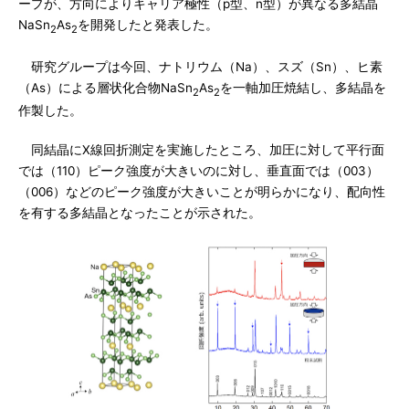
ープが、方向によりキャリア極性（p型、n型）が異なる多結晶
NaSn
As
を開発したと発表した。
2
2
研究グループは今回、ナトリウム（Na）、スズ（Sn）、ヒ素
（As）による層状化合物NaSn
As
を一軸加圧焼結し、多結晶を
2
2
作製した。
同結晶にX線回折測定を実施したところ、加圧に対して平行面
では（110）ピーク強度が大きいのに対し、垂直面では（003）
（006）などのピーク強度が大きいことが明らかになり、配向性
を有する多結晶となったことが示された。