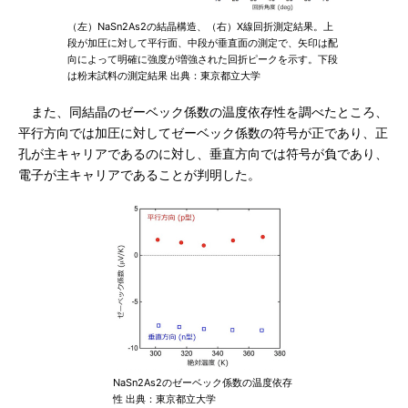
（左）NaSn2As2の結晶構造、（右）X線回折測定結果。上
段が加圧に対して平行面、中段が垂直面の測定で、矢印は配
向によって明確に強度が増強された回折ピークを示す。下段
は粉末試料の測定結果 出典：東京都立大学
また、同結晶のゼーベック係数の温度依存性を調べたところ、
平行方向では加圧に対してゼーベック係数の符号が正であり、正
孔が主キャリアであるのに対し、垂直方向では符号が負であり、
電子が主キャリアであることが判明した。
NaSn2As2のゼーベック係数の温度依存
性 出典：東京都立大学