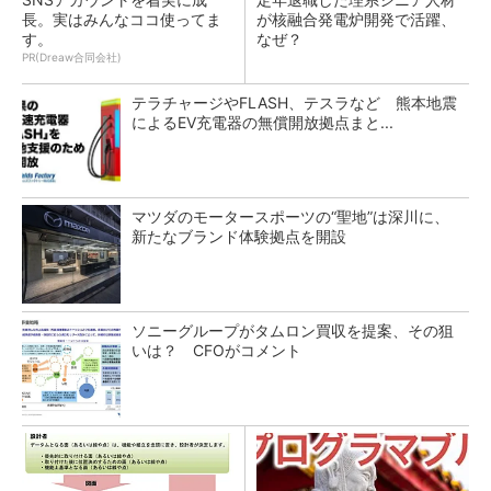
長。実はみんなココ使ってま
が核融合発電炉開発で活躍、
す。
なぜ？
PR(Dreaw合同会社)
テラチャージやFLASH、テスラなど 熊本地震
によるEV充電器の無償開放拠点まと...
マツダのモータースポーツの“聖地”は深川に、
新たなブランド体験拠点を開設
ソニーグループがタムロン買収を提案、その狙
いは？ CFOがコメント