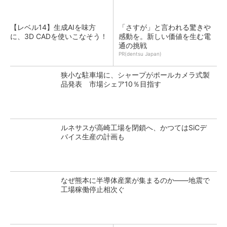
【レベル14】生成AIを味方
「さすが」と言われる驚きや
に、3D CADを使いこなそう！
感動を。新しい価値を生む電
通の挑戦
PR(dentsu Japan)
狭小な駐車場に、シャープがポールカメラ式製
品発表 市場シェア10％目指す
ルネサスが高崎工場を閉鎖へ、かつてはSiCデ
バイス生産の計画も
なぜ熊本に半導体産業が集まるのか――地震で
工場稼働停止相次ぐ