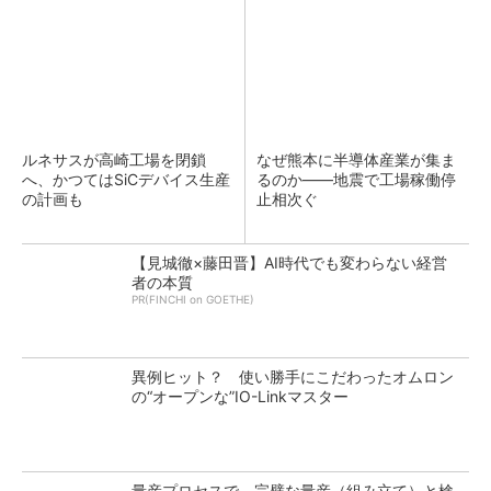
ルネサスが高崎工場を閉鎖
なぜ熊本に半導体産業が集ま
へ、かつてはSiCデバイス生産
るのか――地震で工場稼働停
の計画も
止相次ぐ
【見城徹×藤田晋】AI時代でも変わらない経営
者の本質
PR(FINCHI on GOETHE)
異例ヒット？ 使い勝手にこだわったオムロン
の“オープンな”IO-Linkマスター
量産プロセスで、完璧な量産（組み立て）と検