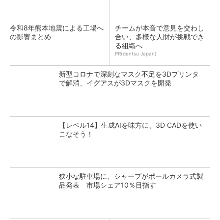
令和8年熊本地震による工場へ
チームが本音で意見を交わし
の影響まとめ
合い、多様な人財が挑戦でき
る組織へ
PR(dentsu Japan)
新型コロナで深刻なマスク不足を3Dプリンタ
で解消、イグアスが3Dマスクを開発
【レベル14】生成AIを味方に、3D CADを使い
こなそう！
狭小な駐車場に、シャープがポールカメラ式製
品発表 市場シェア10％目指す