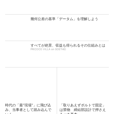
幾何公差の基準「データム」を理解しよう
すべてが絶景、収益も得られるその仕組みとは
PR(COCO VILLA on GOETHE)
時代の「最"現場"」に飛び込
「取りあえずボルトで固定」
み、当事者として踏み込んで
は禁物 締結部設計で押さえ