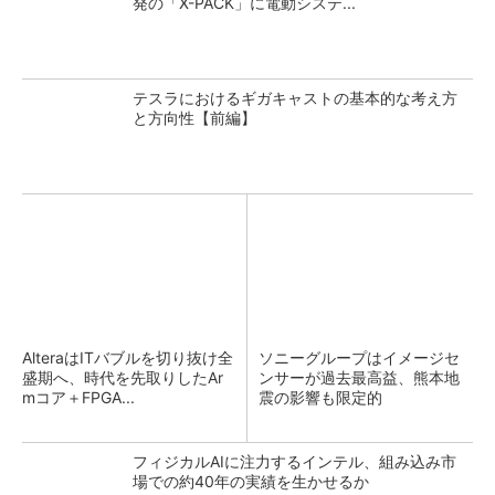
発の「X-PACK」に電動システ...
テスラにおけるギガキャストの基本的な考え方
と方向性【前編】
AlteraはITバブルを切り抜け全
ソニーグループはイメージセ
盛期へ、時代を先取りしたAr
ンサーが過去最高益、熊本地
mコア＋FPGA...
震の影響も限定的
フィジカルAIに注力するインテル、組み込み市
場での約40年の実績を生かせるか