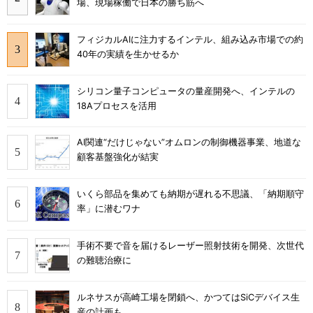
場、現場稼働で日本の勝ち筋へ
フィジカルAIに注力するインテル、組み込み市場での約
40年の実績を生かせるか
シリコン量子コンピュータの量産開発へ、インテルの
18Aプロセスを活用
AI関連“だけじゃない”オムロンの制御機器事業、地道な
顧客基盤強化が結実
いくら部品を集めても納期が遅れる不思議、「納期順守
率」に潜むワナ
手術不要で音を届けるレーザー照射技術を開発、次世代
の難聴治療に
ルネサスが高崎工場を閉鎖へ、かつてはSiCデバイス生
産の計画も