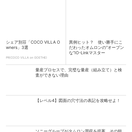
シェア別荘「COCO VILLA O
異例ヒット？ 使い勝手にこ
wners」3選
だわったオムロンの“オープン
な”IO-Linkマスター
PR(COCO VILLA on GOETHE)
量産プロセスで、完璧な量産（組み立て）と検
査ができない理由
【レベル4】図面の穴寸法の表記を攻略せよ！
ソニーグループがタムロン買収を提案、その狙