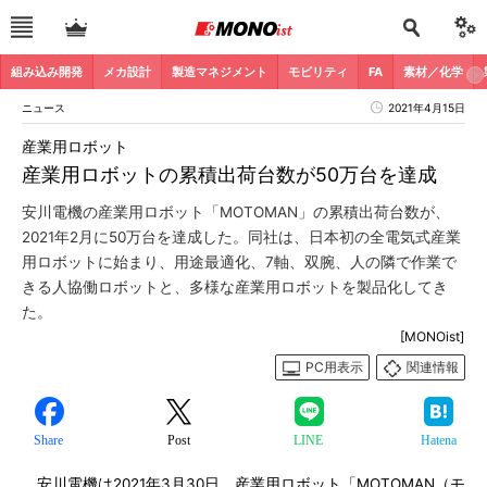
組み込み開発
メカ設計
製造マネジメント
モビリティ
FA
素材／化学
ニュース
2021年4月15日
産業用ロボット
産業用ロボットの累積出荷台数が50万台を達成
安川電機の産業用ロボット「MOTOMAN」の累積出荷台数が、
2021年2月に50万台を達成した。同社は、日本初の全電気式産業
用ロボットに始まり、用途最適化、7軸、双腕、人の隣で作業で
きる人協働ロボットと、多様な産業用ロボットを製品化してき
た。
[MONOist]
PC用表示
関連情報
Share
Post
LINE
Hatena
安川電機は2021年3月30日、産業用ロボット「MOTOMAN（モ