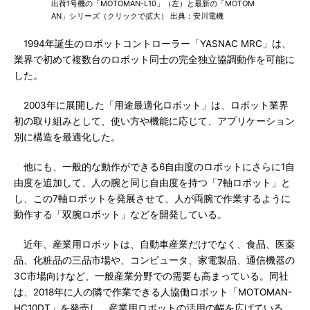
出荷1号機の「MOTOMAN-L10」（左）と最新の「MOTOM
AN」シリーズ（クリックで拡大） 出典：安川電機
1994年誕生のロボットコントローラー「YASNAC MRC」は、
業界で初めて複数台のロボット同士の完全独立協調動作を可能に
した。
2003年に展開した「用途最適化ロボット」は、ロボット業界
初の取り組みとして、使い方や機能に応じて、アプリケーション
別に構造を最適化した。
他にも、一般的な動作ができる6自由度のロボットにさらに1自
由度を追加して、人の腕と同じ自由度を持つ「7軸ロボット」と
し、この7軸ロボットを発展させて、人が両腕で作業するように
動作する「双腕ロボット」などを開発している。
近年、産業用ロボットは、自動車産業だけでなく、食品、医薬
品、化粧品の三品市場や、コンピュータ、家電製品、通信機器の
3C市場向けなど、一般産業分野での需要も高まっている。同社
は、2018年に人の隣で作業できる人協働ロボット「MOTOMAN-
HC10DT」を発売し、産業用ロボットの活用の幅を広げている。