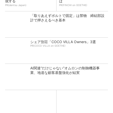
成する
は
PR(dentsu Japan)
PR(FINCHI on GOETHE)
「取りあえずボルトで固定」は禁物 締結部設
計で押さえるべき基本
シェア別荘「COCO VILLA Owners」3選
PR(COCO VILLA on GOETHE)
AI関連“だけじゃない”オムロンの制御機器事
業、地道な顧客基盤強化が結実