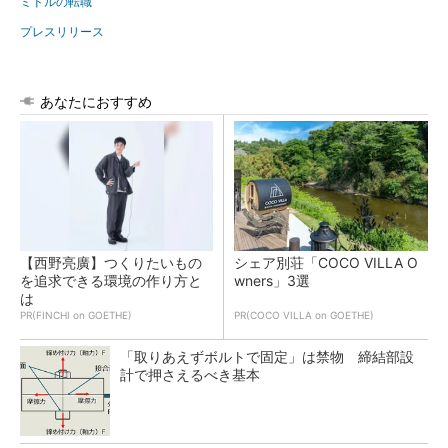
ミドルの転職
プレスリリース
あなたにおすすめ
【西野亮廣】つくりたいもの
シェア別荘「COCO VILLA O
を追求できる環境の作り方と
wners」3選
は
PR(FINCHI on GOETHE)
PR(COCO VILLA on GOETHE)
「取りあえずボルトで固定」は禁物 締結部設
計で押さえるべき基本