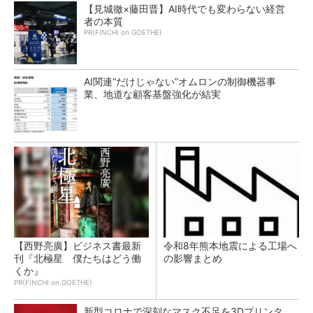
【見城徹×藤田晋】AI時代でも変わらない経営
者の本質
PR(FINCHI on GOETHE)
AI関連“だけじゃない”オムロンの制御機器事
業、地道な顧客基盤強化が結実
【西野亮廣】ビジネス書最新
令和8年熊本地震による工場へ
刊『北極星 僕たちはどう働
の影響まとめ
くか』
PR(FINCHI on GOETHE)
新型コロナで深刻なマスク不足を3Dプリンタ