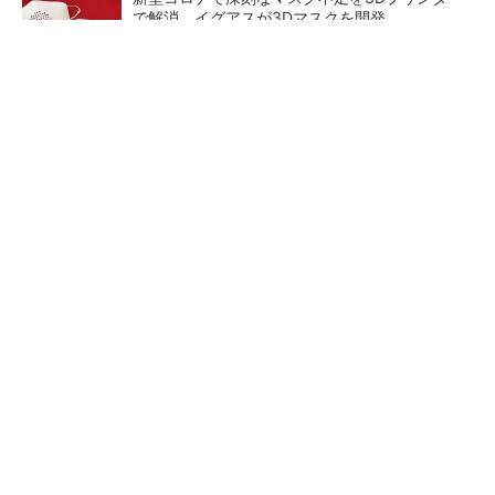
で解消、イグアスが3Dマスクを開発
【レベル14】生成AIを味方に、3D CADを使い
こなそう！
狭小な駐車場に、シャープがポールカメラ式製
品発表 市場シェア10％目指す
ルネサスが高崎工場を閉鎖
FINCHI主催「IVS2026」トー