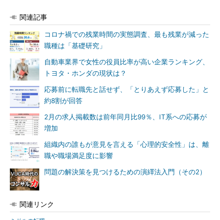
関連記事
コロナ禍での残業時間の実態調査、最も残業が減った
職種は「基礎研究」
自動車業界で女性の役員比率が高い企業ランキング、
トヨタ・ホンダの現状は？
応募前に転職先と話せず、「とりあえず応募した」と
約8割が回答
2月の求人掲載数は前年同月比99％、IT系への応募が
増加
組織内の誰もが意見を言える「心理的安全性」は、離
職や職場満足度に影響
問題の解決策を見つけるための演繹法入門（その2）
関連リンク