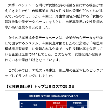
大手・ベンチャーを問わず女性役員の活躍を目にする機会が増
えてきましたが、自動車業界では女性役員の登用がどのくらい進
んでいるのでしょうか。今回は、厚生労働省が集計する「女性の
活躍推進企業データベース」をもとに、自動車業界の女性役員比
率が高い企業をまとめました。
女性の活躍推進企業データベースは、企業が自らデータを登録
して開示するシステム。今回調査対象としたのは業種が「輸送用
機械器具製造業」に分類される企業で、女性役員比率を公表して
いる企業は全部で144社でした。このなかで、女性役員が登用さ
れている企業は31社となっています。
この記事では、31社のうち東証一部上場の企業17社をピックア
ップしてランキングにしました。
【女性役員比率】トップはヨロズで25.0％