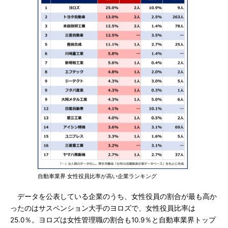
自動車業界 女性役員比率が高い企業ランキング
データを公表している企業のうち、女性役員の割合が最も高か
ったのはサスペンション大手のヨロズで、女性役員比率は
25.0％。ヨロズは女性管理職の割合も10.9％と自動車業界トップ