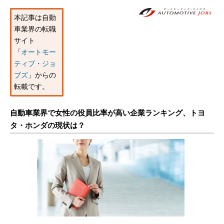
本記事は自動
車業界の転職
サイト
「
オートモー
ティブ・ジョ
ブズ
」からの
転載です。
自動車業界で女性の役員比率が高い企業ランキング、トヨ
タ・ホンダの現状は？