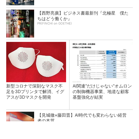
【西野亮廣】ビジネス書最新刊『北極星 僕た
ちはどう働くか』
PR(FINCHI on GOETHE)
新型コロナで深刻なマスク不
AI関連“だけじゃない”オムロン
足を3Dプリンタで解消、イグ
の制御機器事業、地道な顧客
アスが3Dマスクを開発
基盤強化が結実
【見城徹×藤田晋】AI時代でも変わらない経営
者の本質
PR(FINCHI on GOETHE)