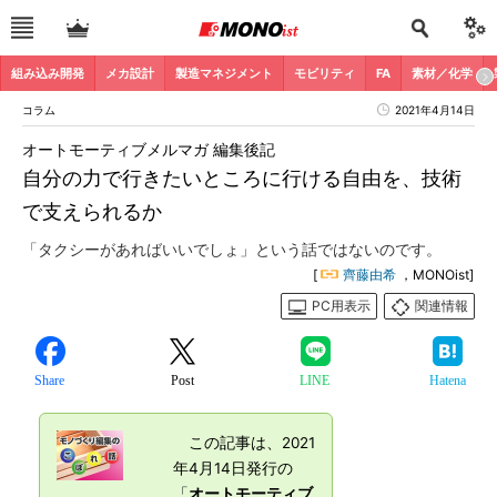
組み込み開発
メカ設計
製造マネジメント
モビリティ
FA
素材／化学
コラム
2021年4月14日
オートモーティブメルマガ 編集後記
自分の力で行きたいところに行ける自由を、技術
で支えられるか
「タクシーがあればいいでしょ」という話ではないのです。
[
齊藤由希
，MONOist]
PC用表示
関連情報
Share
Post
LINE
Hatena
この記事は、2021
年4月14日発行の
「
オートモーティブ