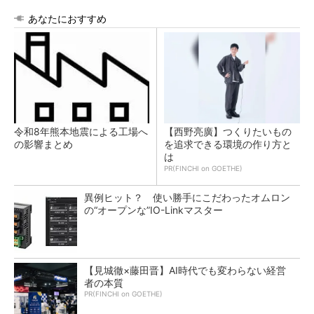
あなたにおすすめ
令和8年熊本地震による工場へ
【西野亮廣】つくりたいもの
の影響まとめ
を追求できる環境の作り方と
は
PR(FINCHI on GOETHE)
異例ヒット？ 使い勝手にこだわったオムロン
の“オープンな”IO-Linkマスター
【見城徹×藤田晋】AI時代でも変わらない経営
者の本質
PR(FINCHI on GOETHE)