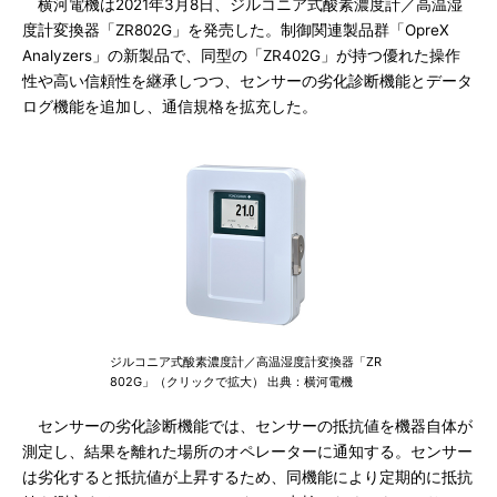
横河電機は2021年3月8日、ジルコニア式酸素濃度計／高温湿
度計変換器「ZR802G」を発売した。制御関連製品群「OpreX
Analyzers」の新製品で、同型の「ZR402G」が持つ優れた操作
性や高い信頼性を継承しつつ、センサーの劣化診断機能とデータ
ログ機能を追加し、通信規格を拡充した。
ジルコニア式酸素濃度計／高温湿度計変換器「ZR
802G」（クリックで拡大） 出典：横河電機
センサーの劣化診断機能では、センサーの抵抗値を機器自体が
測定し、結果を離れた場所のオペレーターに通知する。センサー
は劣化すると抵抗値が上昇するため、同機能により定期的に抵抗