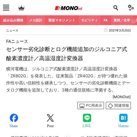
組み込み開発
メカ設計
製造マネジメント
モビリティ
FA
素材／化学
ニュース
2021年3月25日
FAニュース
センサー劣化診断とログ機能追加のジルコニア式
酸素濃度計／高温湿度計変換器
横河電機は、ジルコニア式酸素濃度計／高温湿度計変換器
「ZR802G」を発表した。従来製品「ZR402G」が持つ優れた操
作性や高い信頼性を継承しつつ、センサーの劣化診断機能とデー
タログ機能を追加しており、3種の通信規格に準拠する。
[MONOist]
PC用表示
関連情報
Share
Post
LINE
Hatena