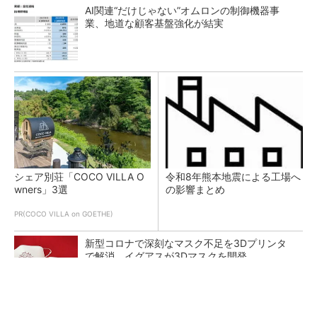
AI関連“だけじゃない”オムロンの制御機器事
業、地道な顧客基盤強化が結実
シェア別荘「COCO VILLA O
令和8年熊本地震による工場へ
wners」3選
の影響まとめ
PR(COCO VILLA on GOETHE)
新型コロナで深刻なマスク不足を3Dプリンタ
で解消、イグアスが3Dマスクを開発
【レベル14】生成AIを味方に、3D CADを使い