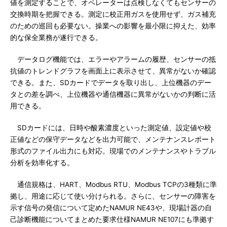
値を測定することで、オペレーターは点検しなくてもセンサーの
交換時期を把握できる。測定に校正用ガスを使用せず、ガス補充
のための巡回も必要ない。操業への影響を最小限に抑えた、効率
的な保全業務が遂行できる。
データログ機能では、エラーやアラームの履歴、センサーの抵
抗値のトレンドグラフを画面上に表示させて、異常がないか確認
できる。また、SDカードでデータを取り出し、上位機器のデー
タとの差を調べ、上位機器や通信機器に異常がないかの判断に活
用できる。
SDカードには、日時や酸素濃度といった測定値、設定値や校
正値などの保守データなどを出力可能で、メンテナンスレポート
形式のファイル出力にも対応。現場でのメンテナンスやトラブル
分析を効率化する。
通信規格は、HART、Modbus RTU、Modbus TCPの3種類に準
拠し、用途に応じて使い分けられる。さらに、センサーの障害を
示す信号の発信について定めたNAMUR NE43や、現場計器の自
己診断機能についてまとめた要求仕様NAMUR NE107にも準拠す