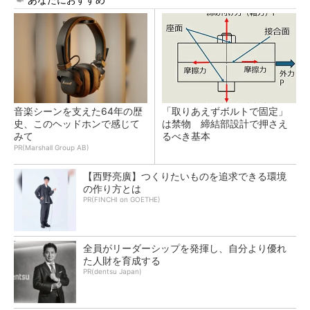
音楽シーンを支えた64年の歴
「取りあえずボルトで固定」
史、このヘッドホンで感じて
は禁物 締結部設計で押さえ
みて
るべき基本
PR(Marshall Group AB)
【西野亮廣】つくりたいものを追求できる環境
の作り方とは
PR(FINCHI on GOETHE)
全員がリーダーシップを発揮し、自分より優れ
た人財を育成する
PR(dentsu Japan)