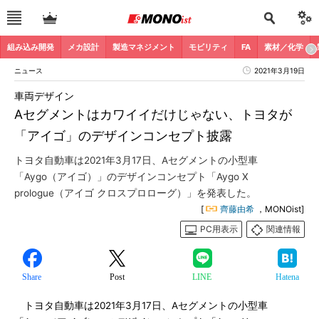
組み込み開発
メカ設計
製造マネジメント
モビリティ
FA
素材／化学
ニュース
2021年3月19日
車両デザイン
Aセグメントはカワイイだけじゃない、トヨタが
「アイゴ」のデザインコンセプト披露
トヨタ自動車は2021年3月17日、Aセグメントの小型車
「Aygo（アイゴ）」のデザインコンセプト「Aygo X
prologue（アイゴ クロスプロローグ）」を発表した。
[
齊藤由希
，MONOist]
PC用表示
関連情報
Share
Post
LINE
Hatena
トヨタ自動車は2021年3月17日、Aセグメントの小型車