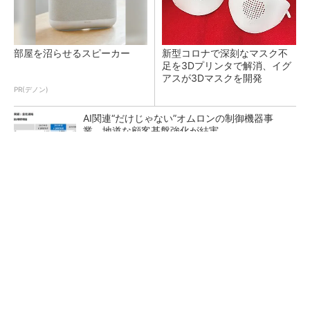
部屋を沼らせるスピーカー
新型コロナで深刻なマスク不
足を3Dプリンタで解消、イグ
アスが3Dマスクを開発
PR(デノン)
AI関連“だけじゃない”オムロンの制御機器事
業、地道な顧客基盤強化が結実
【レベル14】生成AIを味方に、3D CADを使い
こなそう！
「取りあえずボルトで固定」は禁物 締結部設
計で押さえるべき基本