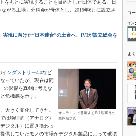
プトをもとに実現することを目的とした団体である。日
ながる工場」分科会が母体とし、2015年6月に設立さ
コー
イン
」実現に向けた“日本連合”の土台へ、IVIが設立総会を
よく
の
インダストリー4.0
など
となっていたが、現在は同
ダーの影響を真剣に考えな
」と危機感を示す。
、大きく変化してきた。
オンラインで登壇するIVI 理事長の
までは物理的（アナログ）
西岡靖之氏
（デジタル）に置き換わっ
て提供していたモノの市場がデジタル製品によって破壊