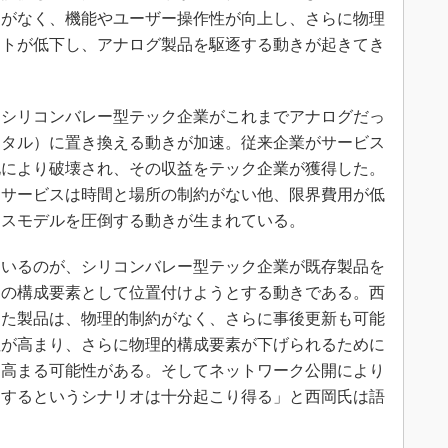
約がなく、機能やユーザー操作性が向上し、さらに物理
ストが低下し、アナログ製品を駆逐する動きが起きてき
シリコンバレー型テック企業がこれまでアナログだっ
ジタル）に置き換える動きが加速。従来企業がサービス
化により破壊され、その収益をテック企業が獲得した。
たサービスは時間と場所の制約がない他、限界費用が低
ネスモデルを圧倒する動きが生まれている。
いるのが、シリコンバレー型テック企業が既存製品を
スの構成要素として位置付けようとする動きである。西
った製品は、物理的制約がなく、さらに事後更新も可能
性が高まり、さらに物理的構成要素が下げられるために
も高まる可能性がある。そしてネットワーク公開により
逐するというシナリオは十分起こり得る」と西岡氏は語