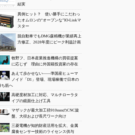
結実
異例ヒット？ 使い勝手にこだわっ
たオムロンの“オープンな”IO-Linkマ
スター
脱自動車でもDMG森精機が業績再上
方修正、2028年度にピーク利益計画
牧野フ、日本産業推進機構の買収提案
に応じず 理由に外国籍投資家の存在
あえて歩かせない――準国産ヒューマ
ノイド「D1」登場、現場稼働で日本の
勝ち筋へ
高硬度材加工に対応、マルチローラタ
イプの鏡面仕上げ工具
マザックが最大加工径910mmのCNC旋
盤、大径および長尺ワーク向け
三菱電機が知的財産活用を拡大、金属
腐食センサー技術のライセンス供与