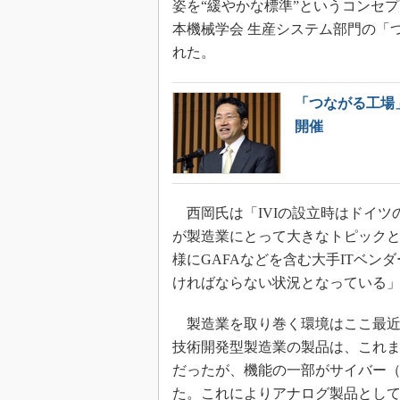
姿を“緩やかな標準”というコンセ
本機械学会 生産システム部門の「つ
れた。
「つながる工場
開催
西岡氏は「IVIの設立時はドイツ
が製造業にとって大きなトピック
様にGAFAなどを含む大手ITベン
ければならない状況となっている
製造業を取り巻く環境はここ最近
技術開発型製造業の製品は、これ
だったが、機能の一部がサイバー
た。これによりアナログ製品とし