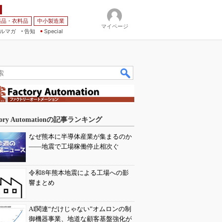
薬品・衣料品
中小製造業
マイページ
ルマガ
告知
Special
tory Automationの記事ランキング
なぜ熊本に半導体産業が集まるのか
――地震で工場稼働停止相次ぐ
令和8年熊本地震による工場への影
響まとめ
AI関連“だけじゃない”オムロンの制
御機器事業、地道な顧客基盤強化が