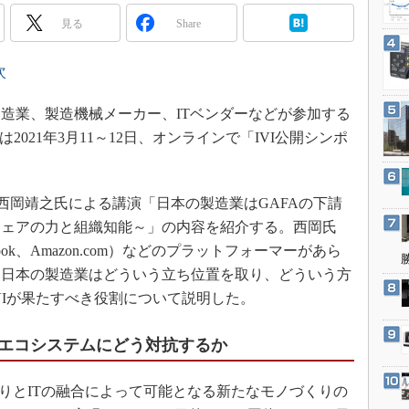
3Dプリンタ
産業オープンネット展
見る
Share
デジタルツインとCAE
S＆OP
次
インダストリー4.0
造業、製造機械メーカー、ITベンダーなどが参加する
イノベーション
iative（IVI）は2021年3月11～12日、オンラインで「IVI公開シンポ
製造業ビッグデータ
メイドインジャパン
西岡靖之氏による講演「日本の製造業はGAFAの下請
植物工場
ウェアの力と組織知能～」の内容を紹介する。西岡氏
知財マネジメント
cebook、Amazon.com）などのプラットフォーマーがあら
海外生産
、日本の製造業はどういう立ち位置を取り、どういう方
グローバル設計・開発
VIが果たすべき役割について説明した。
制御セキュリティ
エコシステムにどう対抗するか
新型コロナへの対応
くりとITの融合によって可能となる新たなモノづくりの