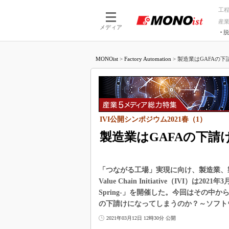
工
産
メディア
脱
つながる技術
AI×技術
MONOist
>
Factory Automation
>
製造業はGAFAの下
つながる工場
AI×設備
つながるサービ
Physical
IVI公開シンポジウム2021春（1）
製造業はGAFAの下
「つながる工場」実現に向け、製造業、製造機
Value Chain Initiative（IVI）
Spring-」を開催した。今回はその中か
の下請けになってしまうのか？～ソフト
2021年03月12日 12時30分 公開