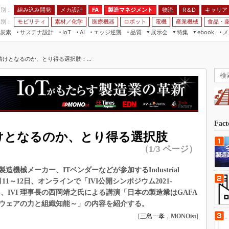
程別：
組み込み開発
メカ設計
製造マネジメント
物流
R＆D
キャリア
FA
業別：
モビリティ
素材／化学
医療機器
ロボット
電機
産業機械
食品・
炭素
サステナ設計
エッジ逆襲
品質
展示会
特集
メ
IoT
AI
ebook
伝承
組み込み開発
CEATEC
読者調査まとめ
編集後記
請けとなるのか、とり得る選択肢：...
JIMTOF
保全
メカ設計
つながるクルマ
組込み/エッジ コンピューティング
ス
 AI
製造マネジメント
5G
展＆IoT/5Gソリューション展
VR／AR
FA
IIFES
モビリティ
フィールドサービス
国際ロボット展
素材／化学
FPGA
Fac
ジャパンモビリティショー
請けとなるのか、とり得る選択肢
組み込み画像技術
TECHNO-FRONTIER
（1/3 ページ）
組み込みモデリング
人テク展
械メーカー、ITベンダーなどが参加するIndustrial
Windows Embedded
スマート工場EXPO
は2021年3月11～12日、オンラインで「IVI公開シンポジウム2021-
車載ソフト開発
ら、IVI 理事長の西岡靖之氏による講演「日本の製造業はGAFA
EdgeTech+
ISO26262
ウェアの力と組織知能～」の内容を紹介する。
日本ものづくりワールド
[
三島一孝
，
MONOist
]
無償設計ツール
AUTOMOTIVE WORLD