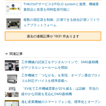
THKのIoTサービスがFIELD systemと連携、機械要
素部品と装置を同時監視可能に
複数の測定器を制御、計測できる統合計測ソフトウ
ェアプラットフォーム
過去の連載記事が 1931 件あります
関連記事
工作機械の試加工をデジタルツインで、DMG森精機
がデジタルショールームを開始
工作機械で「つながる」を実現、オープン通信プロト
コル対応デバイスを標準搭載へ
「EV化で工作機械需要が20％減る」は誤解、市況の
緩やかな回復を見込むDMG森精機
進む産業機械のスマートフォン化、標準化とオープン