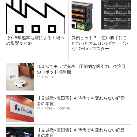
令和8年熊本地震による工場へ
異例ヒット？ 使い勝手にこ
の影響まとめ
だわったオムロンの“オープン
な”IO-Linkマスター
100℃でモップ洗浄、圧倒的な吸引力…今注目
のロボット掃除機
PR(Dreame)
【見城徹×藤田晋】AI時代でも変わらない経営
者の本質
PR(FINCHI on GOETHE)
【見城徹×藤田晋】AI時代でも変わらない経営
者の本質