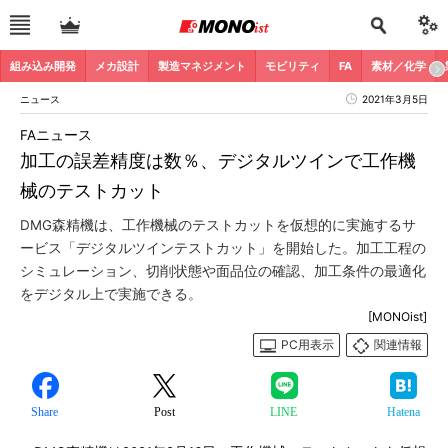
組み込み開発
メカ設計
製造マネジメント
モビリティ
FA
素材／化学
ニュース
2021年3月5日
FAニュース
加工の誤差精度は数％、デジタルツインで工作機
械のテストカット
DMG森精機は、工作機械のテストカットを仮想的に実施するサ
ービス「デジタルツインテストカット」を開始した。加工工程の
シミュレーション、切削状態や面品位の確認、加工条件の最適化
をデジタル上で実施できる。
[MONOist]
PC用表示
関連情報
Share
Post
LINE
Hatena