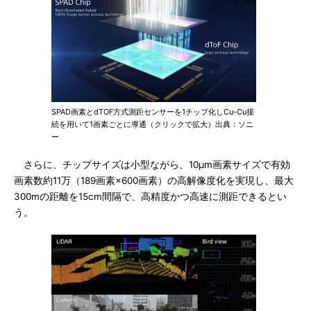
SPAD画素とdTOF方式測距センサーを1チップ化しCu-Cu接
続を用いて1画素ごとに導通（クリックで拡大）出典：ソニ
ー
さらに、チップサイズは小型ながら、10μm画素サイズで有効
画素数約11万（189画素×600画素）の高解像度化を実現し、最大
300mの距離を15cm間隔で、高精度かつ高速に測距できるとい
う。