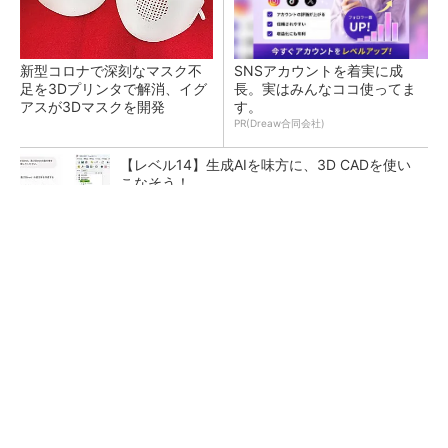
新型コロナで深刻なマスク不
SNSアカウントを着実に成
足を3Dプリンタで解消、イグ
長。実はみんなココ使ってま
アスが3Dマスクを開発
す。
PR(Dreaw合同会社)
【レベル14】生成AIを味方に、3D CADを使い
こなそう！
令和8年熊本地震による工場への影響まとめ
狭小な駐車場に、シャープがポールカメラ式製
品発表 市場シェア10％目指す