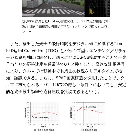
新技術を採用したLiDARの評価の様子。300m先の距離でも1
5cm間隔で高精度の測距が可能だ（クリックで拡大）出典：
ソニー
また、検出した光子の飛行時間をデジタル値に変換するTime
to Digital Converter（TDC）とパッシブ型クエンチング／リチャ
ージ回路を独自に開発し、画素ごとにCu-Cu接続することで一光
子当たりの応答速度を通常時で6ナノ秒とした。高速な測距処理
により、クルマでの移動中でも周囲の状況をリアルタイムで検
知、認識できる。さらに、SPAD画素構造を採用したことで、ク
ルマに求められる－40～125℃の厳しい条件下においても、安定
的な光子検出効率や応答速度を実現できるという。