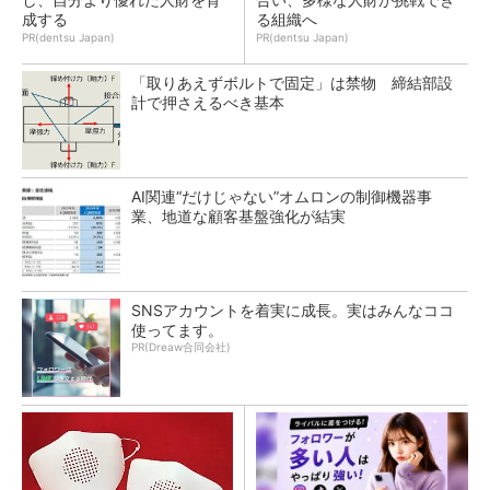
成する
る組織へ
PR(dentsu Japan)
PR(dentsu Japan)
「取りあえずボルトで固定」は禁物 締結部設
計で押さえるべき基本
AI関連“だけじゃない”オムロンの制御機器事
業、地道な顧客基盤強化が結実
SNSアカウントを着実に成長。実はみんなココ
使ってます。
PR(Dreaw合同会社)