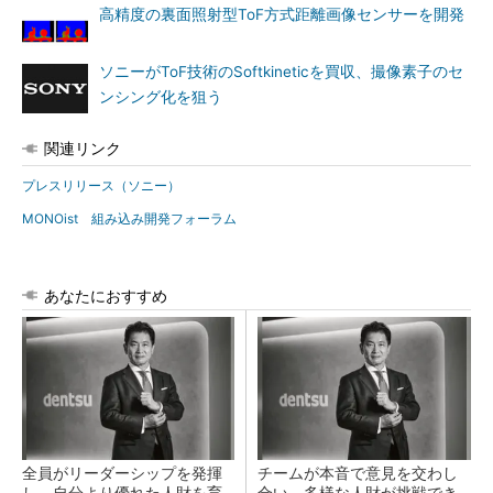
高精度の裏面照射型ToF方式距離画像センサーを開発
ソニーがToF技術のSoftkineticを買収、撮像素子のセ
ンシング化を狙う
関連リンク
プレスリリース（ソニー）
MONOist 組み込み開発フォーラム
あなたにおすすめ
全員がリーダーシップを発揮
チームが本音で意見を交わし
し、自分より優れた人財を育
合い、多様な人財が挑戦でき