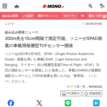
組み込み開発
メカ設計
製造マネジメント
モビリティ
FA
素材／化学
ニュース
2021年2月19日
組み込み開発ニュース
300m先を15cm間隔で測定可能、ソニーがSPAD画
素の車載用積層型TOFセンサー開発
ソニーは2021年2月18日、SPAD（Single Photon Avalanche
Diode）画素を用いた車載LiDAR（Light Detection and
Ranging、ライダー）向け積層型直接Time of Flight（dToF）方
式の測距センサーを開発したと発表した。車載LiDAR向け積層型
測距センサーとしてSPAD画素を用いたのは「業界初」（ソニ
ー）だという。
[
三島一孝
，MONOist]
PC用表示
関連情報