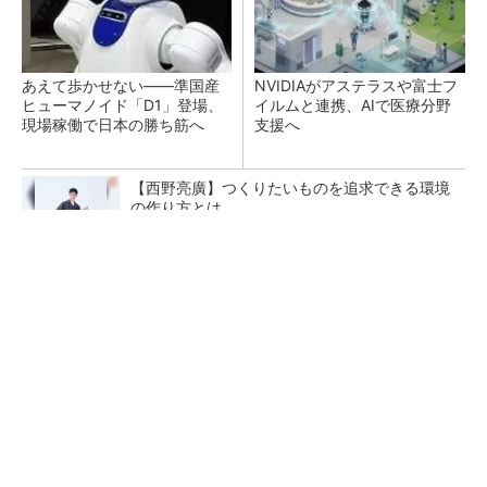
あえて歩かせない――準国産
NVIDIAがアステラスや富士フ
ヒューマノイド「D1」登場、
イルムと連携、AIで医療分野
現場稼働で日本の勝ち筋へ
支援へ
【西野亮廣】つくりたいものを追求できる環境
の作り方とは
PR(FINCHI on GOETHE)
【レベル14】生成AIを味方に、3D CADを使い
こなそう！
NVIDIAとトヨタ自動車、フィジカルAI活用で車
両／工場／都市を連携