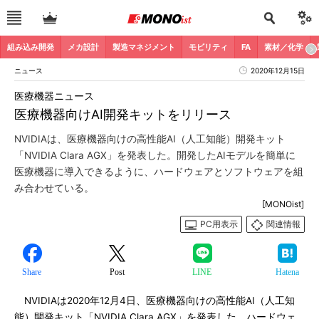
組み込み開発
メカ設計
製造マネジメント
モビリティ
FA
素材／化学
ニュース
2020年12月15日
医療機器ニュース
医療機器向けAI開発キットをリリース
NVIDIAは、医療機器向けの高性能AI（人工知能）開発キット
「NVIDIA Clara AGX」を発表した。開発したAIモデルを簡単に
医療機器に導入できるように、ハードウェアとソフトウェアを組
み合わせている。
[MONOist]
PC用表示
関連情報
Share
Post
LINE
Hatena
NVIDIAは2020年12月4日、医療機器向けの高性能AI（人工知
能）開発キット「NVIDIA Clara AGX」を発表した。ハードウェ