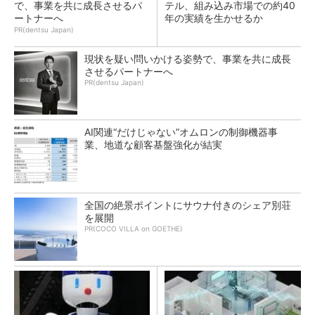
で、事業を共に成長させるパ
テル、組み込み市場での約40
ートナーへ
年の実績を生かせるか
PR(dentsu Japan)
現状を疑い問いかける姿勢で、事業を共に成長
させるパートナーへ
PR(dentsu Japan)
AI関連“だけじゃない”オムロンの制御機器事
業、地道な顧客基盤強化が結実
全国の絶景ポイントにサウナ付きのシェア別荘
を展開
PR(COCO VILLA on GOETHE)