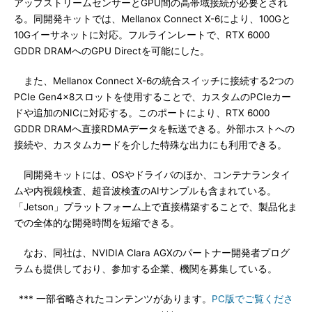
アップストリームセンサーとGPU間の高帯域接続が必要とされ
る。同開発キットでは、Mellanox Connect X-6により、100Gと
10Gイーサネットに対応。フルラインレートで、RTX 6000
GDDR DRAMへのGPU Directを可能にした。
また、Mellanox Connect X-6の統合スイッチに接続する2つの
PCIe Gen4x8スロットを使用することで、カスタムのPCIeカー
ドや追加のNICに対応する。このポートにより、RTX 6000
GDDR DRAMへ直接RDMAデータを転送できる。外部ホストへの
接続や、カスタムカードを介した特殊な出力にも利用できる。
同開発キットには、OSやドライバのほか、コンテナランタイ
ムや内視鏡検査、超音波検査のAIサンプルも含まれている。
「Jetson」プラットフォーム上で直接構築することで、製品化ま
での全体的な開発時間を短縮できる。
なお、同社は、NVIDIA Clara AGXのパートナー開発者プログ
ラムも提供しており、参加する企業、機関を募集している。
*** 一部省略されたコンテンツがあります。
PC版でご覧くださ