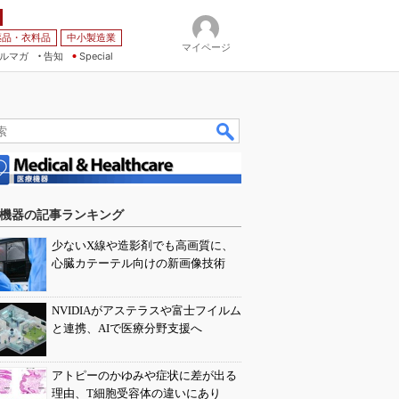
薬品・衣料品
中小製造業
マイページ
ルマガ
告知
Special
機器の記事ランキング
少ないX線や造影剤でも高画質に、
心臓カテーテル向けの新画像技術
NVIDIAがアステラスや富士フイルム
と連携、AIで医療分野支援へ
アトピーのかゆみや症状に差が出る
理由、T細胞受容体の違いにあり