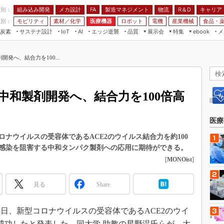
程別：
組み込み開発
メカ設計
製造マネジメント
物流
R＆D
キャリア
FA
業別：
モビリティ
素材／化学
医療機器
ロボット
電機
産業機械
食品・
炭素
サステナ設計
エッジ逆襲
品質
展示会
特集
メ
IoT
AI
ebook
伝承
組み込み開発
CEATEC
読者調査まとめ
編集後記
発へ、結合力を100...
JIMTOF
保全
メカ設計
つながるクルマ
組込み/エッジ コンピューティング
ス
 AI
製造マネジメント
5G
展＆IoT/5Gソリューション展
VR／AR
FA
中和製剤開発へ、結合力を100倍高
IIFES
モビリティ
フィールドサービス
国際ロボット展
素材／化学
FPGA
医療
ジャパンモビリティショー
組み込み画像技術
ナウイルスの受容体であるACE2のウイルス結合力を約100
TECHNO-FRONTIER
感染を阻害する中和タンパク製剤への応用に期待ができる。
組み込みモデリング
人テク展
[
MONOist
]
Windows Embedded
スマート工場EXPO
車載ソフト開発
見る
Share
EdgeTech+
ISO26262
日本ものづくりワールド
18日、新型コロナウイルスの受容体であるACE2のウイ
無償設計ツール
AUTOMOTIVE WORLD
に成功したと発表した。同大学 助教の星野温氏らが、大