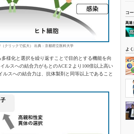
コー
高速
ジ（クリックで拡大） 出典：京都府立医科大学
よく
る多様化と選択を繰り返すことで目的とする機能を向
イルスへの結合力がもとのACE２より100倍以上高い
ウイルスへの結合力は、抗体製剤と同等以上であること