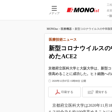
工
産
メディア
脱
つながる技術
AI×技術
MONOist
>
医療機器
>
新型コロナウイルスの中和製剤開
つながる工場
AI×設備
つながるサービ
Physical
医療技術ニュース
新型コロナウイルスの
めたACE2
京都府立医科大学と大阪大学は、新型コロ
倍高めることに成功した。ヒト細胞への
2020年12月07日 15時00分 公開
印刷する
通知する
京都府立医科大学は2020年11月
ルス結合力を約100倍高めること