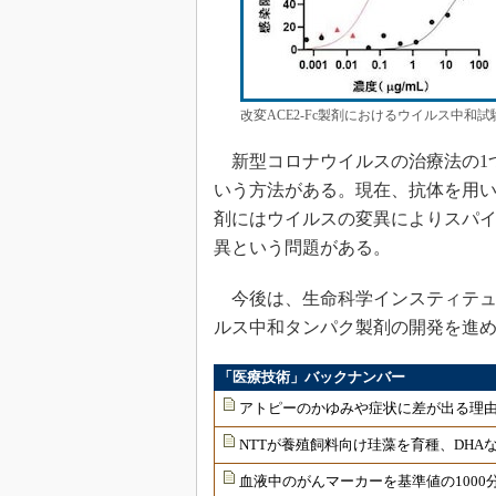
改変ACE2-Fc製剤におけるウイルス中和
新型コロナウイルスの治療法の1
いう方法がある。現在、抗体を用
剤にはウイルスの変異によりスパ
異という問題がある。
今後は、生命科学インスティテュー
ルス中和タンパク製剤の開発を進
「医療技術」バックナンバー
アトピーのかゆみや症状に差が出る理由
NTTが養殖飼料向け珪藻を育種、DHAな
血液中のがんマーカーを基準値の1000