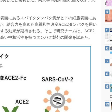
3Dプリンタ
産業オープンネット展
デジタルツインとCAE
S＆OP
表面にあるスパイクタンパク質がヒトの細胞表面にあ
が、結合力を高めた高親和性改変ACE2タンパクを用い
インダストリー4.0
する効果が期待される。そこで研究チームは、ACE2
イノベーション
、高い中和活性を持つタンパク製剤の開発を試みた。
製造業ビッグデータ
メイドインジャパン
植物工場
知財マネジメント
海外生産
グローバル設計・開発
制御セキュリティ
新型コロナへの対応