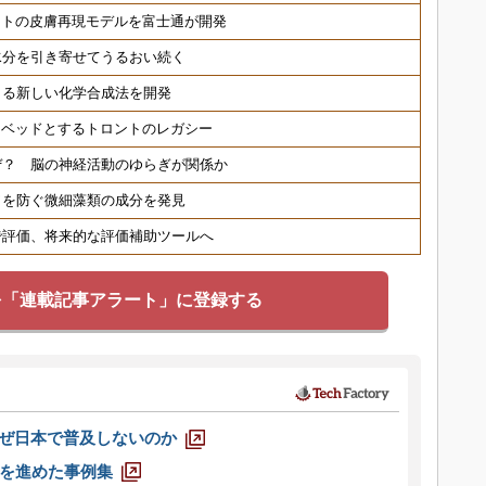
ヒトの皮膚再現モデルを富士通が開発
水分を引き寄せてうるおい続く
きる新しい化学合成法を開発
トベッドとするトロントのレガシー
ぜ？ 脳の神経活動のゆらぎが関係か
ワを防ぐ微細藻類の成分を発見
で評価、将来的な評価補助ツールへ
を「連載記事アラート」に登録する
なぜ日本で普及しないのか
を進めた事例集