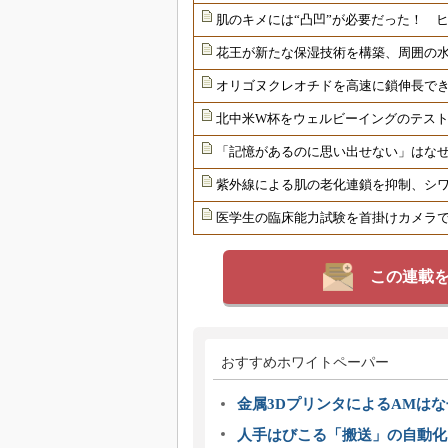
肌のキメには“凸凹”が必要だった！ 
花王が新たな保湿技術を構築、周囲の
オリゴヌクレオチドを高速に鎖伸長で
北中米W杯をウェルビーイングのテス
「記憶があるのに思い出せない」はな
紫外線による肌の老化連鎖を抑制、シ
医学生の臨床能力試験を首掛けカメラ
この連載
おすすめホワイトペーパー
金属3DプリンタによるAMは
人手はびこる「搬送」の自動化