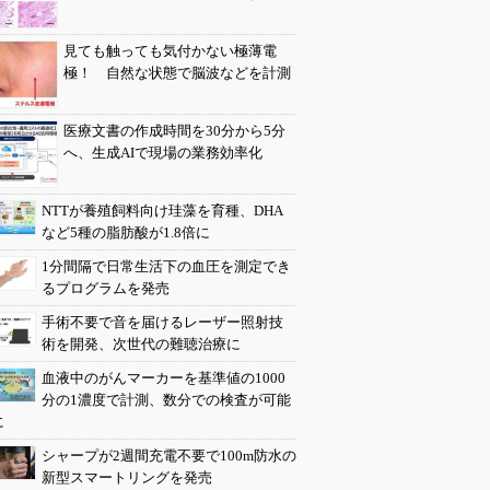
見ても触っても気付かない極薄電
極！ 自然な状態で脳波などを計測
医療文書の作成時間を30分から5分
へ、生成AIで現場の業務効率化
NTTが養殖飼料向け珪藻を育種、DHA
など5種の脂肪酸が1.8倍に
1分間隔で日常生活下の血圧を測定でき
るプログラムを発売
手術不要で音を届けるレーザー照射技
術を開発、次世代の難聴治療に
血液中のがんマーカーを基準値の1000
分の1濃度で計測、数分での検査が可能
に
シャープが2週間充電不要で100m防水の
新型スマートリングを発売