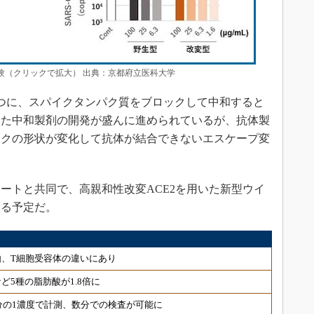
試験（クリックで拡大） 出典：京都府立医科大学
つに、スパイクタンパク質をブロックして中和すると
いた中和製剤の開発が盛んに進められているが、抗体製
イクの形状が変化して抗体が結合できないエスケープ変
トと共同で、高親和性改変ACE2を用いた新型ウイ
める予定だ。
、T細胞受容体の違いにあり
ど5種の脂肪酸が1.8倍に
分の1濃度で計測、数分での検査が可能に