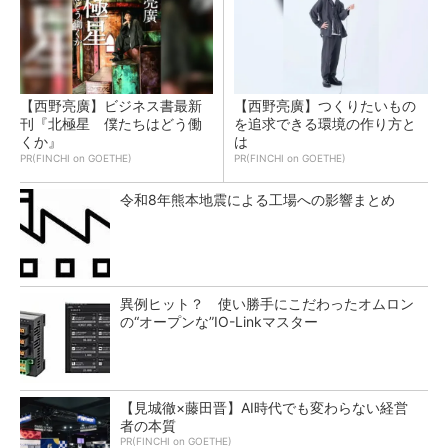
【西野亮廣】ビジネス書最新
【西野亮廣】つくりたいもの
刊『北極星 僕たちはどう働
を追求できる環境の作り方と
くか』
は
PR(FINCHI on GOETHE)
PR(FINCHI on GOETHE)
令和8年熊本地震による工場への影響まとめ
異例ヒット？ 使い勝手にこだわったオムロン
の“オープンな”IO-Linkマスター
【見城徹×藤田晋】AI時代でも変わらない経営
者の本質
PR(FINCHI on GOETHE)