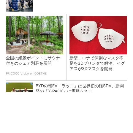
全国の絶景ポイントにサウナ
新型コロナで深刻なマスク不
付きのシェア別荘を展開
足を3Dプリンタで解消、イグ
アスが3Dマスクを開発
PR(COCO VILLA on GOETHE)
BYDの軽EV「ラッコ」は世界初の軽SDV、新開
発の「X-PACK」に電動システ...
ペロブスカイト太陽電池の量産に有効なイン
ク、従来比で1.5倍の性能向上