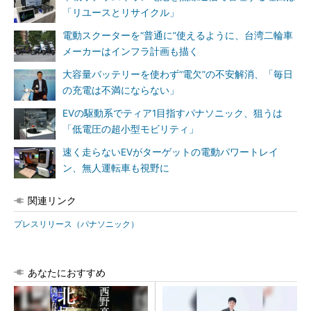
「リユースとリサイクル」
電動スクーターを“普通に”使えるように、台湾二輪車
メーカーはインフラ計画も描く
大容量バッテリーを使わず“電欠”の不安解消、「毎日
の充電は不満にならない」
EVの駆動系でティア1目指すパナソニック、狙うは
「低電圧の超小型モビリティ」
速く走らないEVがターゲットの電動パワートレイ
ン、無人運転車も視野に
関連リンク
プレスリリース（パナソニック）
あなたにおすすめ