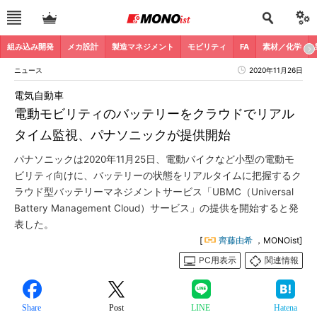
組み込み開発
メカ設計
製造マネジメント
モビリティ
FA
素材／化学
ニュース
2020年11月26日
電気自動車
電動モビリティのバッテリーをクラウドでリアル
タイム監視、パナソニックが提供開始
パナソニックは2020年11月25日、電動バイクなど小型の電動モ
ビリティ向けに、バッテリーの状態をリアルタイムに把握するク
ラウド型バッテリーマネジメントサービス「UBMC（Universal
Battery Management Cloud）サービス」の提供を開始すると発
表した。
[
齊藤由希
，MONOist]
PC用表示
関連情報
Share
Post
LINE
Hatena