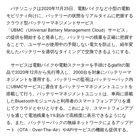
パナソニックは2020年11月25日、電動バイクなど小型の電動
モビリティ向けに、バッテリーの状態をリアルタイムに把握する
クラウド型バッテリーマネジメントサービス
「UBMC（Universal Battery Management Cloud）サービス」
の提供を開始すると発表した。バッテリーの残量を正確に把握す
ることで、ユーザーが使用中の予期しない電欠を防止し、経年変
化したバッテリーを適切なタイミングで交換できるようにする。
サービスは電動バイクや電動スクーターを手掛けるglafitの製
品で2020年12月から先行導入し、2000台を対象にバッテリーマ
ネジメントを運用する。バッテリーの監視はバッテリーパック内
にUBMCサービスに適合するバッテリーマネジメントユニットを
搭載して行う。バッテリーマネジメントユニットは、車両に搭載
したBluetoothモジュールと利用者のスマートフォンアプリを通
じてクラウドとやりとりする。これにより、スマートフォンアプ
リを通じて電池残量を1％刻みで高精度に表示できるようにな
る。また、バッテリーパックの無線ネットワークによるアップデ
ート（OTA：Over-The-Air）やAPIサービスの機能も提供する。