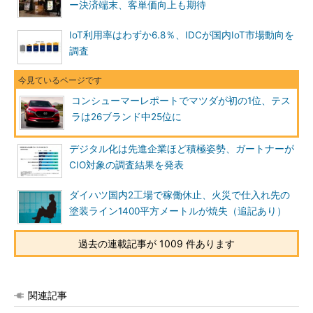
ー決済端末、客単価向上も期待
IoT利用率はわずか6.8％、IDCが国内IoT市場動向を
調査
コンシューマーレポートでマツダが初の1位、テス
ラは26ブランド中25位に
デジタル化は先進企業ほど積極姿勢、ガートナーが
CIO対象の調査結果を発表
ダイハツ国内2工場で稼働休止、火災で仕入れ先の
塗装ライン1400平方メートルが焼失（追記あり）
過去の連載記事が 1009 件あります
関連記事