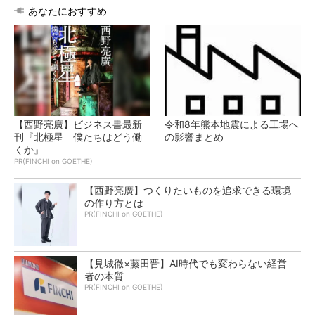
あなたにおすすめ
【西野亮廣】ビジネス書最新
令和8年熊本地震による工場へ
刊『北極星 僕たちはどう働
の影響まとめ
くか』
PR(FINCHI on GOETHE)
【西野亮廣】つくりたいものを追求できる環境
の作り方とは
PR(FINCHI on GOETHE)
【見城徹×藤田晋】AI時代でも変わらない経営
者の本質
PR(FINCHI on GOETHE)