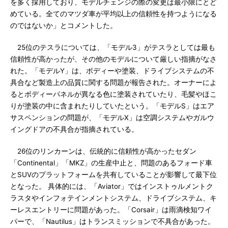
を多く採用しており、モデルチェンジの際の変更は最小限にとど
めている。全てのマツダ車が平均以上の信頼性を持つようになる
のではないか」とコメントした。
25位のテスラについては、「モデル3」がテスラとしては最も
信頼性が高かったが、その他のモデルについて厳しい指摘がなさ
れた。「モデルY」は、ボディーや塗装、ドライブシステムの不
具合など製造上の品質に関する問題が報告された。オーナーによ
るとボディーパネルが異なる色に塗装されていたり、毛髪やほこ
りが塗装の中に含まれたりしていたという。「モデルS」はエア
サスペンションの問題が、「モデルX」は空調システムやガルウ
イングドアの不具合が指摘されている。
26位のリンカーンは、伝統的に信頼性が高かったセダン
「Continental」「MKZ」の生産中止と、問題のあるフォード車
とSUVのプラットフォームを共有していることが影響して最下位
となった。 具体的には、「Aviator」ではインストゥルメントク
ラスタやインフォテインメントシステム、ドライブシステム、キ
ーレスエントリーに問題があった。「Corsair」は雨滴検知ワイ
パーで、「Nautilus」はトランスミッションで不具合があった。