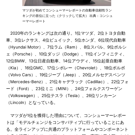
マツダが初めてコンシューマーレポートの自動車信頼性ラン
キングの首位に立った（クリックして拡大） 出典：コンシュ
ーマーレポート
2020年のランキングは次の通り。1位マツダ、2位トヨタ自動
車、3位レクサス、4位ビュイック、5位ホンダ、6位現代自動車
（Hyundai Motor）、7位ラム（Ram）、8位スバル、9位ポルシ
ェ（Porsche）、10位ダッジ（Dodge）、11位インフィニティ、
12位BMW、13位日産自動車、14位アウディ、15位起亜自動車
（Kia）、16位GMC、17位シボレー（Chevrolet）、18位ボルボ
（Volvo Cars）、19位ジープ（Jeep）、20位メルセデスベンツ
（Mercedes-Benz）、21位キャデラック（Cadillac）、22位フォ
ード（Ford）、23位ミニ（MINI）、24位フォルクスワーゲン
（Volkswagen）、25位テスラ（Tesla）、26位リンカーン
（Lincoln）となっている。
マツダが1位を獲得した理由について、コンシューマーレポー
トは「モデルチェンジをコンサバティブに行っていることにあ
る。全ラインアップに共通のプラットフォームやコンポーネント