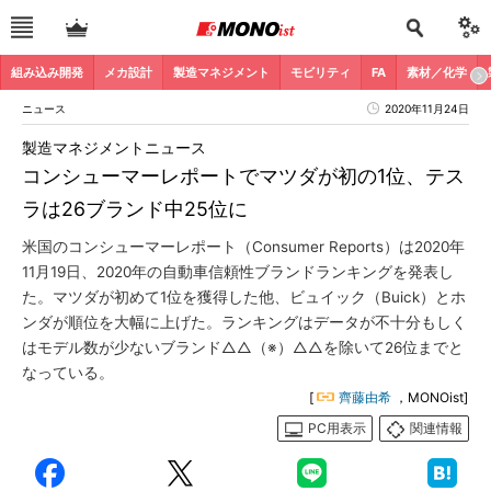
組み込み開発
メカ設計
製造マネジメント
モビリティ
FA
素材／化学
ニュース
2020年11月24日
製造マネジメントニュース
コンシューマーレポートでマツダが初の1位、テス
ラは26ブランド中25位に
米国のコンシューマーレポート（Consumer Reports）は2020年
11月19日、2020年の自動車信頼性ブランドランキングを発表し
た。マツダが初めて1位を獲得した他、ビュイック（Buick）とホ
ンダが順位を大幅に上げた。ランキングはデータが不十分もしく
はモデル数が少ないブランド△△（※）△△を除いて26位までと
なっている。
[
齊藤由希
，MONOist]
PC用表示
関連情報