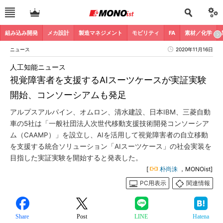
組み込み開発
メカ設計
製造マネジメント
モビリティ
FA
素材／化学
ニュース
2020年11月16日
人工知能ニュース
視覚障害者を支援するAIスーツケースが実証実験
開始、コンソーシアムも発足
アルプスアルパイン、オムロン、清水建設、日本IBM、三菱自動
車の5社は「一般社団法人次世代移動支援技術開発コンソーシア
ム（CAAMP）」を設立し、AIを活用して視覚障害者の自立移動
を支援する統合ソリューション「AIスーツケース」の社会実装を
目指した実証実験を開始すると発表した。
[
朴尚洙
，MONOist]
PC用表示
関連情報
Share
Post
LINE
Hatena