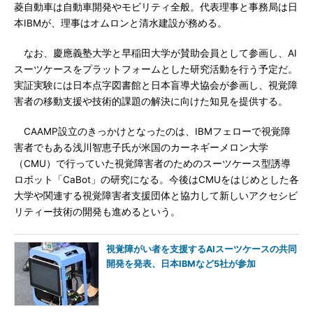
菱自動車は自動車開発やモビリティ全般。代表理事と事務局は日
本IBMが、理事はオムロンと清水建設が務める。
なお、慶應義塾大学と早稲田大学が賛助会員として参画し、AI
スーツケースをプラットフォームとした研究活動を行う予定だ。
実証実験には日本点字図書館と日本盲導犬協会が参画し、視覚障
害者の移動支援や技術的課題の解決に向けた知見を提供する。
CAAMP設立のきっかけとなったのは、IBMフェローで視覚障
害者でもある浅川智恵子氏が米国のカーネギーメロン大学
（CMU）で行っていた視覚障害者のためのスーツケース型誘導
ロボット「CaBot」の研究になる。今後はCMUをはじめとした各
大学や関連する視覚障害者支援団体と協力して新しいアクセシビ
リティー技術の開発も進めるという。
視覚障がい者を支援するAIスーツケースの共同
開発を発表、日本IBMなど5社が参加