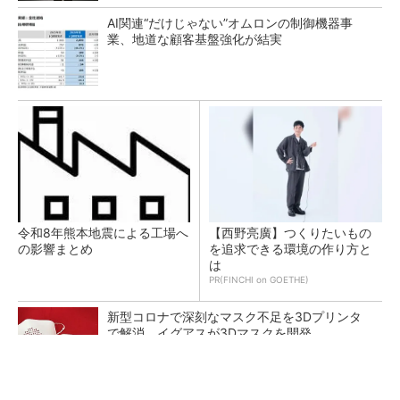
AI関連“だけじゃない”オムロンの制御機器事
業、地道な顧客基盤強化が結実
令和8年熊本地震による工場へ
【西野亮廣】つくりたいもの
の影響まとめ
を追求できる環境の作り方と
は
PR(FINCHI on GOETHE)
新型コロナで深刻なマスク不足を3Dプリンタ
で解消、イグアスが3Dマスクを開発