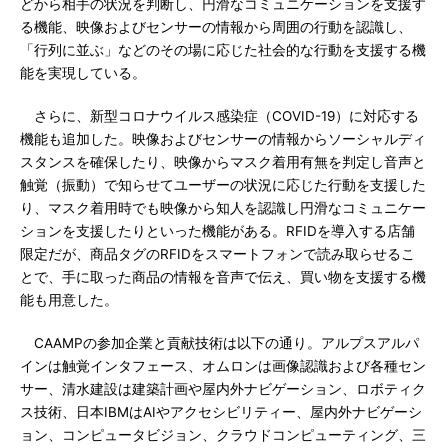
どから相手の状況を判断し、円滑なコミュニケーションを支援す
る機能、映像およびセンサーの情報から周囲の行動を認識し、
「行列に並ぶ」などのその場に応じた社会的な行動を支援する機
能を実現している。
さらに、新型コロナウイルス感染症（COVID-19）に対応する
機能も追加した。映像およびセンサーの情報からソーシャルディ
スタンスを確保したり、映像からマスク着用有無を判定し音声と
触覚（振動）で知らせてユーザーの状況に応じた行動を支援した
り、マスク着用時でも映像から知人を認識し円滑なコミュニケー
ションを支援したりといった機能がある。RFIDを導入する店舗
限定だが、商品タグのRFIDをスマートフォンで読み取らせるこ
とで、手に取った商品の情報を音声で伝え、買い物を支援する機
能も用意した。
CAAMPの参加企業と貢献技術は以下の通り。アルプスアルパ
インは触覚インタフェース、オムロンは画像認識および各種セン
サー、清水建設は建築計画や屋内外ナビゲーション、ロボティク
ス技術、日本IBMはAIやアクセシビリティー、屋内外ナビゲーシ
ョン、コンピュータビジョン、クラウドコンピューティング、三