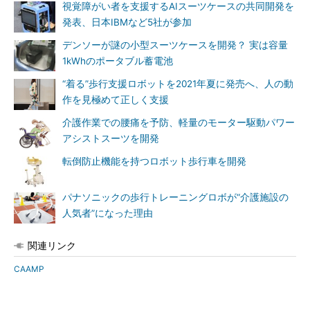
視覚障がい者を支援するAIスーツケースの共同開発を
発表、日本IBMなど5社が参加
デンソーが謎の小型スーツケースを開発？ 実は容量
1kWhのポータブル蓄電池
“着る”歩行支援ロボットを2021年夏に発売へ、人の動
作を見極めて正しく支援
介護作業での腰痛を予防、軽量のモーター駆動パワー
アシストスーツを開発
転倒防止機能を持つロボット歩行車を開発
パナソニックの歩行トレーニングロボが“介護施設の
人気者”になった理由
関連リンク
CAAMP