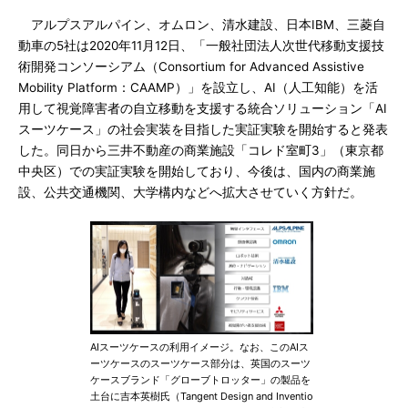
アルプスアルパイン、オムロン、清水建設、日本IBM、三菱自
動車の5社は2020年11月12日、「一般社団法人次世代移動支援技
術開発コンソーシアム（Consortium for Advanced Assistive
Mobility Platform：CAAMP）」を設立し、AI（人工知能）を活
用して視覚障害者の自立移動を支援する統合ソリューション「AI
スーツケース」の社会実装を目指した実証実験を開始すると発表
した。同日から三井不動産の商業施設「コレド室町3」（東京都
中央区）での実証実験を開始しており、今後は、国内の商業施
設、公共交通機関、大学構内などへ拡大させていく方針だ。
AIスーツケースの利用イメージ。なお、このAIス
ーツケースのスーツケース部分は、英国のスーツ
ケースブランド「グローブトロッター」の製品を
土台に吉本英樹氏（Tangent Design and Inventio