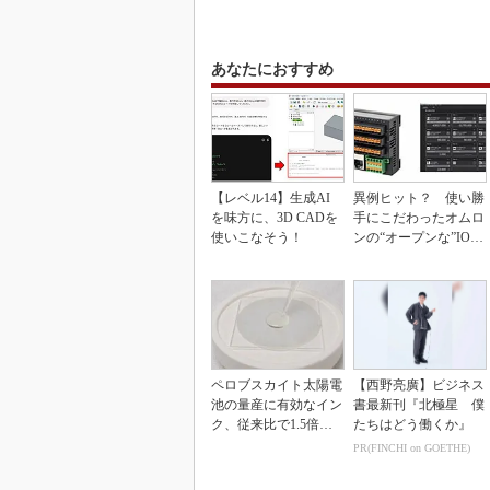
あなたにおすすめ
【レベル14】生成AI
異例ヒット？ 使い勝
を味方に、3D CADを
手にこだわったオムロ
使いこなそう！
ンの“オープンな”IO-L
inkマスター
ペロブスカイト太陽電
【西野亮廣】ビジネス
池の量産に有効なイン
書最新刊『北極星 僕
ク、従来比で1.5倍の
たちはどう働くか』
性能向上
PR(FINCHI on GOETHE)