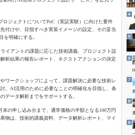
3Dプリンタ
産業オープンネット展
デジタルツインとCAE
S＆OP
プロジェクトについてPoC（実証実験）に向けた要件
優先付けや、目指すべき実装イメージの設定、その妥当
インダストリー4.0
項目を明確にする。
イノベーション
製造業ビッグデータ
クライアントの課題に応じた技術講義、プロジェクト設
メイドインジャパン
タ解析結果の報告レポート、ネクストアクションの決定
植物工場
知財マネジメント
やワークショップによって、課題解決に必要な技術レ
海外生産
討。AI活用のために必要なことの明確化を目指し、条
グローバル設計・開発
際のデータ解析までをサポートする。
制御セキュリティ
月末の申し込み分まで、通常価格の半額となる100万円
新型コロナへの対応
成果物は、技術的講義資料、データ解析レポート、マイ