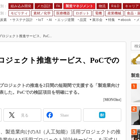
程別：
組み込み開発
メカ設計
製造マネジメント
物流
R＆D
キャリア
FA
業別：
モビリティ
素材／化学
医療機器
ロボット
電機
産業機械
食品・
炭素
サステナ設計
エッジ逆襲
品質
展示会
特集
メ
IoT
AI
ebook
伝承
組み込み開発
CEATEC
読者調査まとめ
編集後記
ロジェクト推進サービス、PoC...
JIMTOF
保全
メカ設計
つながるクルマ
組込み/エッジ コンピューティング
ス
 AI
製造マネジメント
5G
展＆IoT/5Gソリューション展
VR／AR
FA
ロジェクト推進サービス、PoCでの
IIFES
モビリティ
フィールドサービス
国際ロボット展
素材／化学
FPGA
製造
ジャパンモビリティショー
組み込み画像技術
用プロジェクトの推進を2日間の短期間で支援する「製造業向け
TECHNO-FRONTIER
表した。PoCでの検証項目を明確にする。
組み込みモデリング
人テク展
[
MONOist
]
Windows Embedded
スマート工場EXPO
車載ソフト開発
見る
Share
EdgeTech+
ISO26262
日本ものづくりワールド
8日、製造業向けのAI（人工知能）活用プロジェクトの推
無償設計ツール
AUTOMOTIVE WORLD
造業向けAI活用プロジェクト設計サービス」を正式リ