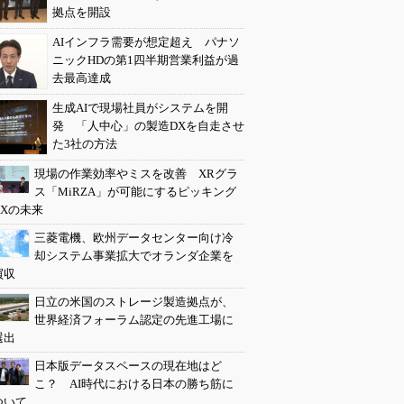
拠点を開設
AIインフラ需要が想定超え パナソ
ニックHDの第1四半期営業利益が過
去最高達成
生成AIで現場社員がシステムを開
発 「人中心」の製造DXを自走させ
た3社の方法
現場の作業効率やミスを改善 XRグラ
ス「MiRZA」が可能にするピッキング
DXの未来
三菱電機、欧州データセンター向け冷
却システム事業拡大でオランダ企業を
買収
日立の米国のストレージ製造拠点が、
世界経済フォーラム認定の先進工場に
選出
日本版データスペースの現在地はど
こ？ AI時代における日本の勝ち筋に
ついて