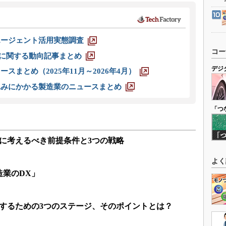
エージェント活用実態調査
コー
O」に関する動向記事まとめ
デジ
スまとめ（2025年11月～2026年4月）
込みにかかる製造業のニュースまとめ
「つ
に考えるべき前提条件と3つの戦略
よく
造業のDX」
進するための3つのステージ、そのポイントとは？