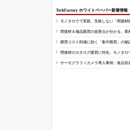
TechFactory ホワイトペーパー新着情報
モノタロウで実践、失敗しない「間接材
間接材＆備品購買の改善点が分かる、業
購買コスト削減に効く「集中購買」の秘
間接材のカタログ購買に特化、モノタロ
サーモグラフィカメラ導入事例：食品容