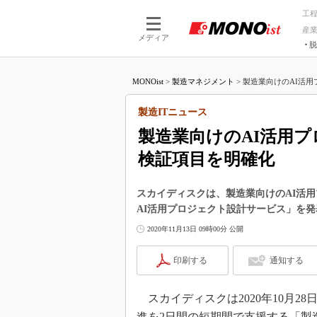
工
産
メディア
脱
つながる技術
AI×技術
MONOist
>
製造マネジメント
>
製造業向けのAI活用プ
つながる工場
AI×設備
つながるサービ
Physical
製造ITニュース
製造業向けのAI活用プ
検証項目を明確化
スカイディスクは、製造業向けのAI活
AI活用プロジェクト設計サービス」を発
2020年11月13日 09時00分 公開
印刷する
通知する
スカイディスクは2020年10月2
進を2日間の短期間で支援する「製