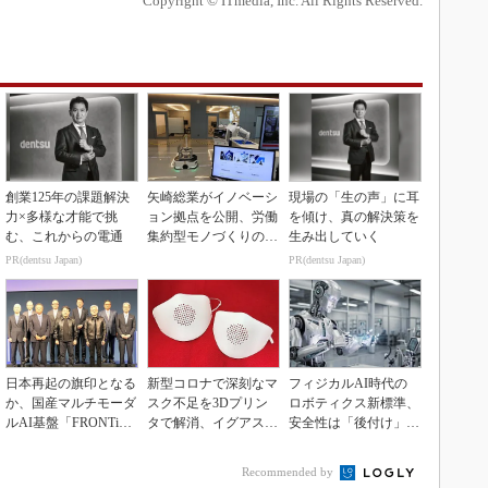
Copyright © ITmedia, Inc. All Rights Reserved.
創業125年の課題解決
矢崎総業がイノベーシ
現場の「生の声」に耳
力×多様な才能で挑
ョン拠点を公開、労働
を傾け、真の解決策を
む、これからの電通
集約型モノづくりのス
生み出していく
マート化に向け
PR(dentsu Japan)
PR(dentsu Japan)
日本再起の旗印となる
新型コロナで深刻なマ
フィジカルAI時代の
か、国産マルチモーダ
スク不足を3Dプリン
ロボティクス新標準、
ルAI基盤「FRONTi
タで解消、イグアスが
安全性は「後付け」で
a」が始動
3Dマスクを開発
なく「設計の核心」
Recommended by