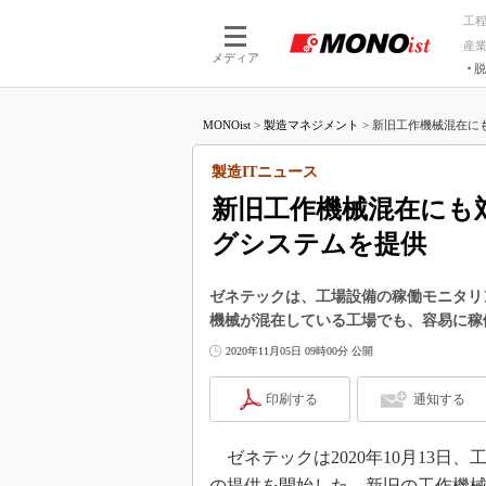
工
産
メディア
脱
つながる技術
AI×技術
MONOist
>
製造マネジメント
>
新旧工作機械混在にも
つながる工場
AI×設備
つながるサービ
Physical
製造ITニュース
新旧工作機械混在にも
グシステムを提供
ゼネテックは、工場設備の稼働モニタリ
機械が混在している工場でも、容易に稼
2020年11月05日 09時00分 公開
印刷する
通知する
ゼネテックは2020年10月13日
の提供を開始した。新旧の工作機