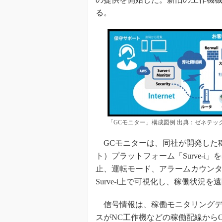
る。
「GCモニター」構成図例 出典：ゼネテッ
GCモニターは、同社が開発した稼
ト）プラットフォーム「Surve-
止、運転モード、アラームカウン
Surve-i上で可視化し、稼働状況
信号情報は、稼働モニタリングデバイ
スがNC工作機などの稼働配線からON