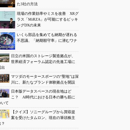
た3社の方法
現場の作業効率やミスを改善 XRグ
ラス「MiRZA」が可能にするピッキ
ングDXの未来
いくら部品を集めても納期が遅れる
不思議、「納期順守率」に潜むワナ
日立の米国のストレージ製造拠点が、
世界経済フォーラム認定の先進工場に
選出
マツダのモータースポーツの“聖地”は深
川に、新たなブランド体験拠点を開設
日本版データスペースの現在地はど
こ？ AI時代における日本の勝ち筋に
ついて
【クイズ】ソニーグループから買収提
案を受けたタムロン、現在の筆頭株主
は？