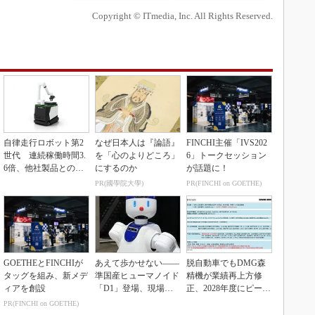
Copyright © ITmedia, Inc. All Rights Reserved.
自律走行ロボット第2
なぜ日本人は『論語』
FINCHI主催「IVS202
世代 連続稼働時間3.
を「心のよりどころ」
6」トークセッション
6倍、他社製品との連
にするのか
が話題に！
携も可能
PR(國學院大學)
PR(FINCHI on GOETHE)
GOETHEとFINCHIが
あえて歩かせない――
脱自動車でもDMG森
タッグを組み、新メデ
準国産ヒューマノイド
精機が業績再上方修
ィアを創設
「D1」登場、現場稼
正、2028年度にピーク
働で日本の勝ち筋へ
利益計画
PR(FINCHI on GOETHE)