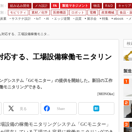
程別：
組み込み開発
メカ設計
製造マネジメント
物流
R＆D
キャリア
FA
業別：
モビリティ
素材／化学
医療機器
ロボット
電機
産業機械
食品・
炭素
サステナ設計
エッジ逆襲
品質
展示会
特集
メ
IoT
AI
ebook
伝承
組み込み開発
CEATEC
読者調査まとめ
編集後記
対応する、工場設備稼働モニタ...
JIMTOF
保全
メカ設計
つながるクルマ
組込み/エッジ コンピューティング
ス
 AI
製造マネジメント
5G
展＆IoT/5Gソリューション展
VR／AR
FA
対応する、工場設備稼働モニタリン
IIFES
モビリティ
フィールドサービス
国際ロボット展
素材／化学
FPGA
製造
ジャパンモビリティショー
組み込み画像技術
ングシステム「GCモニター」の提供を開始した。新旧の工作
TECHNO-FRONTIER
働モニタリングできる。
組み込みモデリング
人テク展
[
MONOist
]
Windows Embedded
スマート工場EXPO
車載ソフト開発
見る
Share
EdgeTech+
ISO26262
日本ものづくりワールド
、工場設備の稼働モニタリングシステム「GCモニター」
無償設計ツール
AUTOMOTIVE WORLD
械が混在している工場でも容易に稼働モニタリングでき