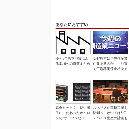
あなたにおすすめ
令和8年熊本地震によ
なぜ熊本に半導体産業
る工場への影響まとめ
が集まるのか――地震
で工場稼働停止相次ぐ
異例ヒット？ 使い勝
ルネサスが高崎工場を
手にこだわったオムロ
閉鎖へ、かつてはSiC
ンの“オープンな”IO-L
デバイス生産の計画も
inkマスター