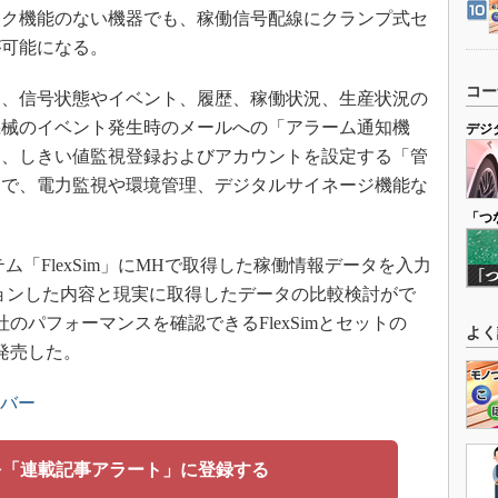
ーク機能のない機器でも、稼働信号配線にクランプ式セ
が可能になる。
コー
、信号状態やイベント、履歴、稼働状況、生産状況の
機械のイベント発生時のメールへの「アラーム通知機
デジ
ト、しきい値監視登録およびアカウントを設定する「管
ンで、電力監視や環境管理、デジタルサイネージ機能な
「つ
「FlexSim」にMHで取得した稼働情報データを入力
ーションした内容と現実に取得したデータの比較検討がで
のパフォーマンスを確認できるFlexSimとセットの
よく
発売した。
ンバー
を「連載記事アラート」に登録する