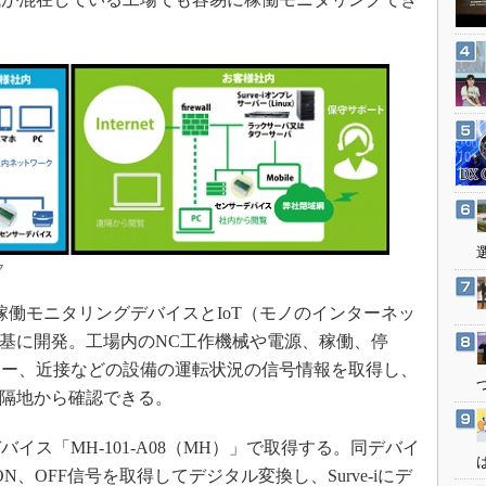
3Dプリンタ
産業オープンネット展
デジタルツインとCAE
S＆OP
インダストリー4.0
イノベーション
製造業ビッグデータ
メイドインジャパン
植物工場
ク
知財マネジメント
海外生産
働モニタリングデバイスとIoT（モノのインターネッ
i」を基に開発。工場内のNC工作機械や電源、稼働、停
グローバル設計・開発
ター、近接などの設備の運転状況の信号情報を取得し、
制御セキュリティ
を遠隔地から確認できる。
新型コロナへの対応
ス「MH-101-A08（MH）」で取得する。同デバイ
、OFF信号を取得してデジタル変換し、Surve-iにデ