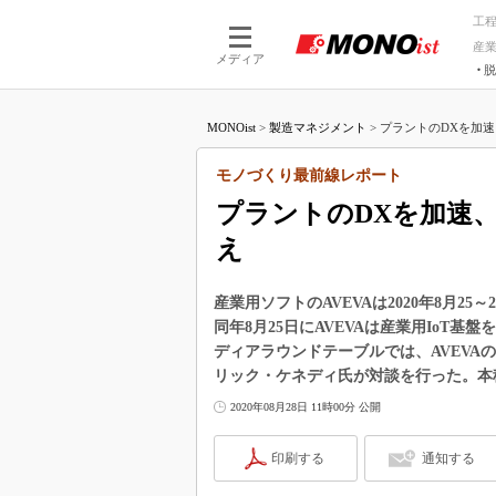
工
産
メディア
脱
つながる技術
AI×技術
MONOist
>
製造マネジメント
>
プラントのDXを加速、統
つながる工場
AI×設備
つながるサービ
Physical
モノづくり最前線レポート
プラントのDXを加速、統
え
産業用ソフトのAVEVAは2020年8月25～2
同年8月25日にAVEVAは産業用IoT基
ディアラウンドテーブルでは、AVEVAのC
リック・ケネディ氏が対談を行った。本
2020年08月28日 11時00分 公開
印刷する
通知する