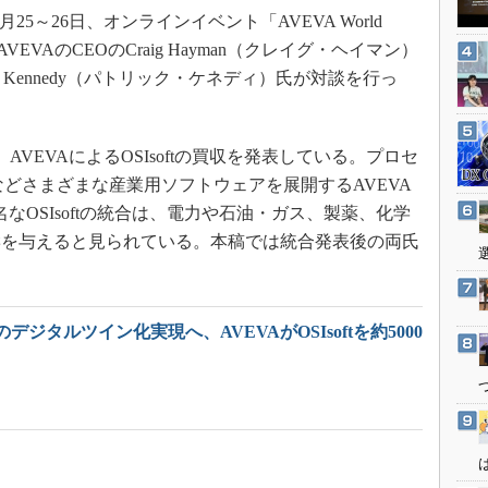
3Dプリンタ
25～26日、オンラインイベント「AVEVA World
産業オープンネット展
デジタルツインとCAE
VEVAのCEOのCraig Hayman（クレイグ・ヘイマン）
S＆OP
rick Kennedy（パトリック・ケネディ）氏が対談を行っ
インダストリー4.0
イノベーション
VEVAによるOSIsoftの買収を発表している。プロセ
製造業ビッグデータ
などさまざまな産業用ソフトウェアを展開するAVEVA
メイドインジャパン
が有名なOSIsoftの統合は、電力や石油・ガス、製薬、化学
響を与えると見られている。本稿では統合発表後の両氏
植物工場
知財マネジメント
海外生産
ジタルツイン化実現へ、AVEVAがOSIsoftを約5000
グローバル設計・開発
制御セキュリティ
新型コロナへの対応