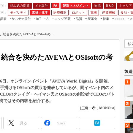
程別：
組み込み開発
メカ設計
製造マネジメント
物流
R＆D
キャリア
FA
業別：
モビリティ
素材／化学
医療機器
ロボット
電機
産業機械
食品・
炭素
サステナ設計
エッジ逆襲
品質
展示会
特集
メ
IoT
AI
ebook
伝承
組み込み開発
CEATEC
読者調査まとめ
編集後記
合を決めたAVEVAとOSIsoftの...
JIMTOF
保全
メカ設計
つながるクルマ
組込み/エッジ コンピューティング
ス
 AI
製造マネジメント
5G
展＆IoT/5Gソリューション展
VR／AR
FA
合を決めたAVEVAとOSIsoftの考
IIFES
モビリティ
フィールドサービス
国際ロボット展
素材／化学
FPGA
製造
ジャパンモビリティショー
組み込み画像技術
6日、オンラインイベント「AVEVA World Digital」を開催。
TECHNO-FRONTIER
盤を手掛けるOSIsoftの買収を発表しているが、同イベント内のメ
組み込みモデリング
人テク展
EOのクレイグ・ヘイマン氏とOSIsoftの創設者でCEOのパト
Windows Embedded
稿ではその内容を紹介する。
スマート工場EXPO
車載ソフト開発
[
三島一孝
，
MONOist
]
EdgeTech+
ISO26262
日本ものづくりワールド
見る
Share
無償設計ツール
AUTOMOTIVE WORLD