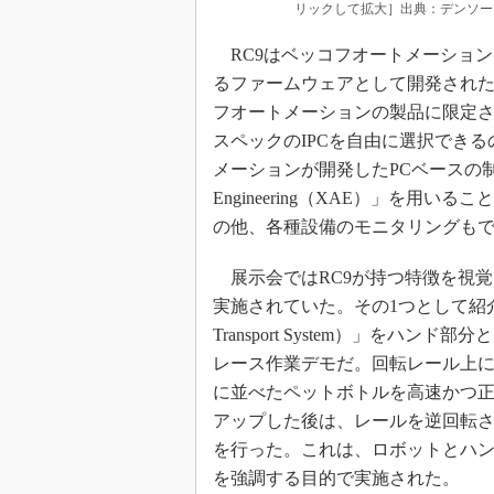
リックして拡大］出典：デンソー
RC9はベッコフオートメーション
るファームウェアとして開発され
フオートメーションの製品に限定
スペックのIPCを自由に選択でき
メーションが開発したPCベースの制御技術「Tw
Engineering（XAE）」を用
の他、各種設備のモニタリングも
展示会ではRC9が持つ特徴を視
実施されていた。その1つとして紹介さ
Transport System）」をハ
レース作業デモだ。回転レール上に
に並べたペットボトルを高速かつ
アップした後は、レールを逆回転
を行った。これは、ロボットとハン
を強調する目的で実施された。