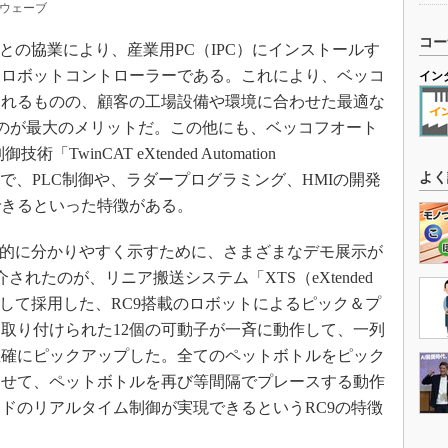
ウェーブ
コー
との協業により、産業用PC（IPC）にインストールす
たロボットコントローラーである。これにより、ベッコ
イン
されるものの、顧客の工場設備や環境に合わせた最適な
るのが最大のメリットだ。この他にも、ベッコフオート
inCAT eXtended Automation
よく
いることで、PLC制御や、ラダープログラミング、HMIの開発
できるといった特徴がある。
覚的に分かりやすく示すために、さまざまなデモ展示が
れたのが、リニア搬送システム「XTS（eXtended
ンド部分として採用した、RC9搭載のロボットによるピック＆プ
取り付けられた12個の可動子が一斉に動作して、一列
正確にピックアップした。全てのペットボトルをピック
させて、ペットボトルを再び等間隔でプレースする動作
ドのリアルタイム制御が実現できるというRC9の特徴