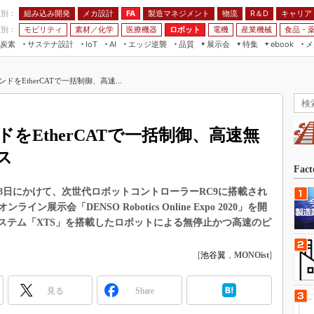
程別：
組み込み開発
メカ設計
製造マネジメント
物流
R＆D
キャリア
FA
業別：
モビリティ
素材／化学
医療機器
ロボット
電機
産業機械
食品・
炭素
サステナ設計
エッジ逆襲
品質
展示会
特集
メ
IoT
AI
ebook
伝承
組み込み開発
CEATEC
読者調査まとめ
編集後記
をEtherCATで一括制御、高速...
JIMTOF
保全
メカ設計
つながるクルマ
組込み/エッジ コンピューティング
ス
 AI
製造マネジメント
5G
展＆IoT/5Gソリューション展
VR／AR
FA
をEtherCATで一括制御、高速無
IIFES
モビリティ
フィールドサービス
ス
国際ロボット展
素材／化学
FPGA
Fac
ジャパンモビリティショー
組み込み画像技術
ら18日にかけて、次世代ロボットコントローラーRC9に搭載され
TECHNO-FRONTIER
示会「DENSO Robotics Online Expo 2020」を開
組み込みモデリング
人テク展
ステム「XTS」を搭載したロボットによる無停止かつ高速のピ
Windows Embedded
スマート工場EXPO
車載ソフト開発
[
池谷翼
，
MONOist
]
EdgeTech+
ISO26262
日本ものづくりワールド
見る
Share
無償設計ツール
AUTOMOTIVE WORLD