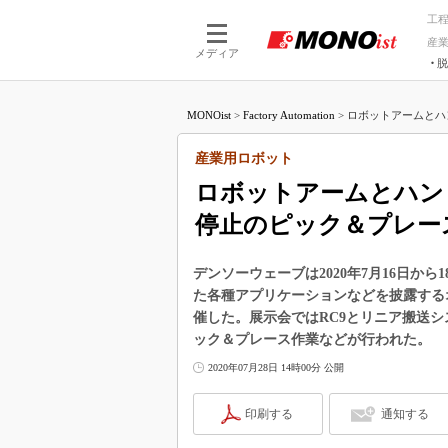
工
産
メディア
脱
つながる技術
AI×技術
MONOist
>
Factory Automation
>
ロボットアームとハンド
つながる工場
AI×設備
つながるサービ
Physical
産業用ロボット
ロボットアームとハンド
停止のピック＆プレー
デンソーウェーブは2020年7月16日か
た各種アプリケーションなどを披露するオンライン展
催した。展示会ではRC9とリニア搬送シ
ック＆プレース作業などが行われた。
2020年07月28日 14時00分 公開
印刷する
通知する