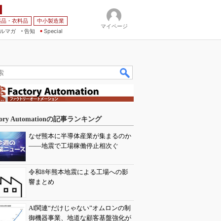
薬品・衣料品
中小製造業
マイページ
ルマガ
告知
Special
tory Automationの記事ランキング
なぜ熊本に半導体産業が集まるのか
――地震で工場稼働停止相次ぐ
令和8年熊本地震による工場への影
響まとめ
AI関連“だけじゃない”オムロンの制
御機器事業、地道な顧客基盤強化が