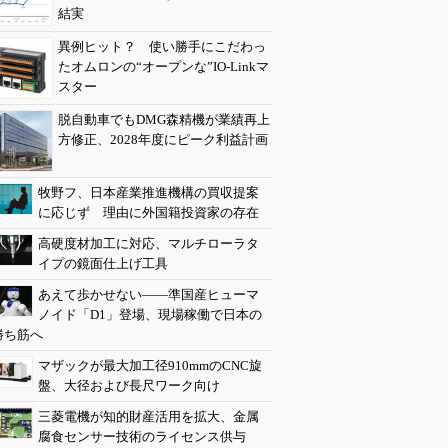
結実
異例ヒット？ 使い勝手にこだわっ
たオムロンの“オープンな”IO-Linkマ
スター
脱自動車でもDMG森精機が業績再上
方修正、2028年度にピーク利益計画
牧野フ、日本産業推進機構の買収提案
に応じず 理由に外国籍投資家の存在
高硬度材加工に対応、マルチローラタ
イプの鏡面仕上げ工具
あえて歩かせない――準国産ヒューマ
ノイド「D1」登場、現場稼働で日本の
勝ち筋へ
マザックが最大加工径910mmのCNC旋
盤、大径および長尺ワーク向け
三菱電機が知的財産活用を拡大、金属
腐食センサー技術のライセンス供与