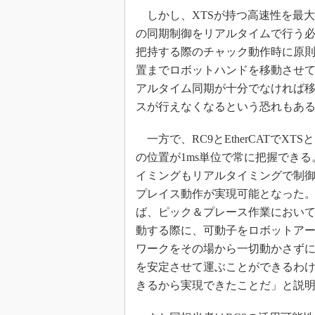
しかし、XTSが持つ高速性を最大
の同期制御をリアルタイムで行う
把持する際のチャック動作時に原
置までロボットハンドを移動させ
アルタイム同期が十分でなければ
スが行えなくなるという恐れもあ
一方で、RC9とEtherCATでX
の位置が1ms単位で常に把握できる。
イミングもリアルタイミングで制
プレイス動作が実現可能となった
ば、ピック＆プレース作業において
動する際に、可動子をロボットア
ワークをその場から一切動かさず
を安定させて運ぶことができるわ
きるから実現できたことだ」と説