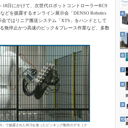
3Dプリンタ
6～18日にかけて、次世代ロボットコントローラーRC9
産業オープンネット展
デジタルツインとCAE
を披露するオンライン展示会「DENSO Robotics
S＆OP
催した。展示会ではリニア搬送システム「XTS」をハンドとして
よる無停止かつ高速のピック＆プレース作業など、多数
インダストリー4.0
イノベーション
製造業ビッグデータ
メイドインジャパン
植物工場
知財マネジメント
海外生産
グローバル設計・開発
制御セキュリティ
新型コロナへの対応
e Expo 2020」で披露されたRC9を使ったピッキング動作のデモ［ク