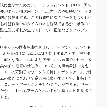
限に生かすためには、ロボットとハンド（XTS）間で
必要がある。搬送用ハンドは上方への移動時やワークを
則的には停止する。この時間中に次のワークをつかむ位
ておけば作業中のタイムロスを軽減できるが、動作のリ
移動位置にずれが生じてしまい、正確なピック＆プレー
る。
TSとロボットの両者を連携させれば、RC9でXTSとハンド
また電磁弁にもEtherCATを使用することで、把持タ
御可能となる。これにより無停止かつ高速でのピック＆
。具体的な把持の仕組みについて、同担当者は「例え
、XTSの可動子でワークを把持しロボットアームで移
ームの動きに合わせて逆方向に動かすことで、把持した
に、ロボットアームなどを動かすことができる。ワーク
けだが、これらもアームとハンドが高精度に同期制御で
明する。