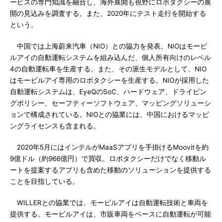
ービスの専門知識を融合し、海外展開も視野にロボタクシーの展
開の見込みを調査する。また、2020年にテスト走行を開始する
という。
中国では上海蔚来汽車（NIO）との協力を発表。NIOはモービ
ルアイの自動運転システムを組み込んだ、個人所有向けのレベル
4の自動運転車を生産する。また、その派生モデルとして、NIO
はモービルアイ専用のロボタクシーを生産する。NIOが採用した
自動運転システムは、EyeQのSoC、ハードウェア、ドライビン
グポリシー、セーフティーソフトウェア、マッピングソリューシ
ョンで構成されている。NIOとの協業には、中国におけるマッピ
ングライセンスも含まれる。
2020年5月にはインテルがMaaSアプリを手掛けるMoovitを約
9億ドル（約966億円）で買収。ロボタクシーだけでなく移動ル
ートを提案するアプリも含めた移動のソリューションを提供する
ことを目指している。
WILLERとの協業では、モービルアイは自動運転技術と車両を
提供する。モービルアイは、市販車両をベースに自動運転が可能