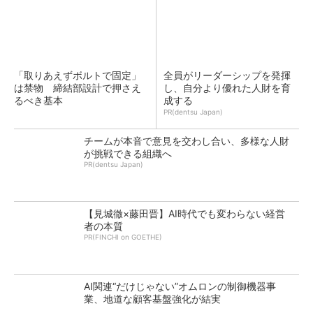
「取りあえずボルトで固定」
全員がリーダーシップを発揮
は禁物 締結部設計で押さえ
し、自分より優れた人財を育
るべき基本
成する
PR(dentsu Japan)
チームが本音で意見を交わし合い、多様な人財
が挑戦できる組織へ
PR(dentsu Japan)
【見城徹×藤田晋】AI時代でも変わらない経営
者の本質
PR(FINCHI on GOETHE)
AI関連“だけじゃない”オムロンの制御機器事
業、地道な顧客基盤強化が結実