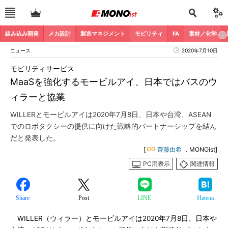
組み込み開発
メカ設計
製造マネジメント
モビリティ
FA
素材／化学
ニュース
2020年7月10日
モビリティサービス
MaaSを強化するモービルアイ、日本ではバスのウ
ィラーと協業
WILLERとモービルアイは2020年7月8日、日本や台湾、ASEAN
でのロボタクシーの提供に向けた戦略的パートナーシップを結ん
だと発表した。
[
齊藤由希
，MONOist]
PC用表示
関連情報
Share
Post
LINE
Hatena
WILLER（ウィラー）とモービルアイは2020年7月8日、日本や