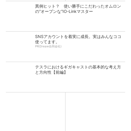
異例ヒット？ 使い勝手にこだわったオムロン
の“オープンな”IO-Linkマスター
SNSアカウントを着実に成長。実はみんなココ
使ってます。
PR(Dreaw合同会社)
テスラにおけるギガキャストの基本的な考え方
と方向性【前編】