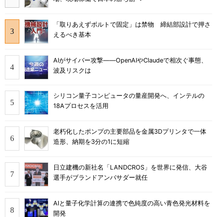
「取りあえずボルトで固定」は禁物 締結部設計で押さ
えるべき基本
AIがサイバー攻撃――OpenAIやClaudeで相次ぐ事態、
波及リスクは
シリコン量子コンピュータの量産開発へ、インテルの
18Aプロセスを活用
老朽化したポンプの主要部品を金属3Dプリンタで一体
造形、納期を3分の1に短縮
日立建機の新社名「LANDCROS」を世界に発信、大谷
選手がブランドアンバサダー就任
AIと量子化学計算の連携で色純度の高い青色発光材料を
開発