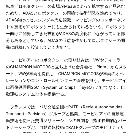
転車「ロボタクシー」の市場がMaaSによって拡大すると見込む
ためだ。ADASとロボタクシーの両輪で技術開発を進めており、
ADAS向けのセンシングや周辺認識、マッピングのコンポーネン
トや技術がロボタクシーにも生かされているという。ロボタクシ
ー向けに開発してきた技術がADASの高度化につながっている部
分もあるとしている。ADASの収益を生かしてロボタクシーの開
発に継続して投資していく方針だ。
モービルアイのロボタクシーの取り組みは、VWやディーラー
のCHAMPION MOTORSと立ち上げた合弁会社「Pinta」からスタ
ート。VWが車両を提供し、CHAMPION MOTORSが車両のオペ
レーションやコントロールセンターの管理を担う。モービルアイ
は画像処理用SoC（System on Chip）「EyeQ」だけでなく、自
動運転システム全体を提供する。
フランスでは、パリ交通公団のRATP（Regie Autonome des
Transports Parisiens）グループと協業。モービルアイの自動運
転技術を使った交通ソリューションの展開を目指す長期的なパー
トナーシップだ。自動運転技術にRATPグループのモビリティサ