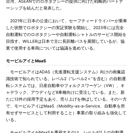
台湾、ASEANでのロボタクシーの提供に向けた戦略的パートナ
ーシップを結んだと発表した。
2021年に日本の公道において、セーフティードライバーが乗車
した状態でロボタクシーの実証実験を開始し、2023年には完全
自動運転でのロボタクシーや自動運転シャトルのサービス開始を
目指す。WILLERは日本で主に長距離バスを展開しているが、協
業で使用する車両については協議を進めている。
モービルアイとMaaS
モービルアイはADAS（先進運転支援システム）向けの画像認
識技術で知られている。レベル2（“レベル2＋”を含む）の自動運
転システムでは、日産自動車やフォルクスワーゲン（VW）、キ
ャデラック、アウディなど8車種向けに受注している。また、新
たに13件の採用予定もあり、売り上げを伸ばしている。その一方
で、モービルアイはMaaS（Mobility-as-a-Service、自動車を所
有せずサービスとして利用すること）事業の取り組みも強化して
いる。
モービルアイがMaaSを重視するのは、レベル4以上の自動運