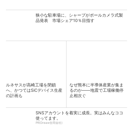
狭小な駐車場に、シャープがポールカメラ式製
品発表 市場シェア10％目指す
ルネサスが高崎工場を閉鎖
なぜ熊本に半導体産業が集ま
へ、かつてはSiCデバイス生産
るのか――地震で工場稼働停
の計画も
止相次ぐ
SNSアカウントを着実に成長。実はみんなココ
使ってます。
PR(Dreaw合同会社)