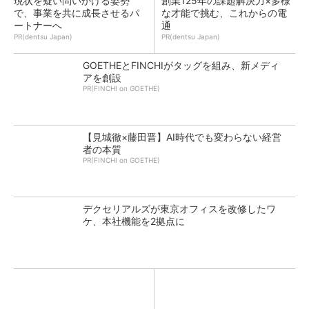
現状を疑い問いかける姿勢
創業125年の課題解決力×多様
で、事業を共に成長させるパ
な才能で挑む、これからの電
ートナーへ
通
PR(dentsu Japan)
PR(dentsu Japan)
GOETHEとFINCHIがタッグを組み、新メディ
アを創設
PR(FINCHI on GOETHE)
【見城徹×藤田晋】AI時代でも変わらない経営
者の本質
PR(FINCHI on GOETHE)
デクセリアルズが東京オフィスを改修したワ
ケ、本社機能を2拠点に