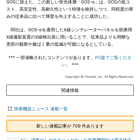
GOSに加えた。この新しい蛍光体層「GOS-α」は、GOSの低コ
スト、高安定性、高耐久性という特徴を維持しつつ、同程度の厚
みの従来品に比べて輝度を向上することに成功した。
同社は、GOS-αを適用したX線シンチレーターパネルを医療用
X線撮影装置のX線検出器に用いることで、従来品よりも明瞭な
患部の観察や被ばく量の低減が可能になるとしている。
*** 一部省略されたコンテンツがあります。
PC版でご覧くださ
い。
***
Copyright © ITmedia, Inc. All Rights Reserved.
関連情報
医療機器ニュース 連載一覧
新しい連載記事が 709 件あります