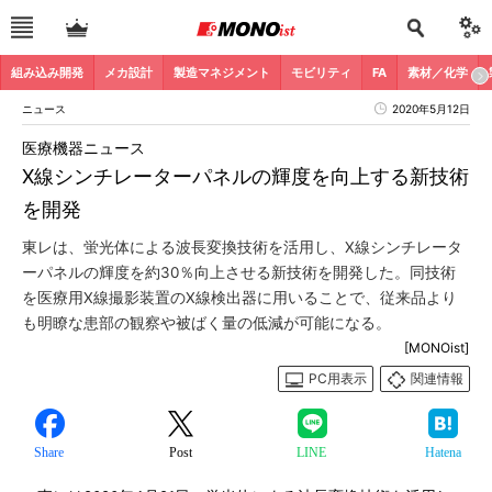
組み込み開発
メカ設計
製造マネジメント
モビリティ
FA
素材／化学
ニュース
2020年5月12日
医療機器ニュース
X線シンチレーターパネルの輝度を向上する新技術
を開発
東レは、蛍光体による波長変換技術を活用し、X線シンチレータ
ーパネルの輝度を約30％向上させる新技術を開発した。同技術
を医療用X線撮影装置のX線検出器に用いることで、従来品より
も明瞭な患部の観察や被ばく量の低減が可能になる。
[MONOist]
PC用表示
関連情報
Share
Post
LINE
Hatena