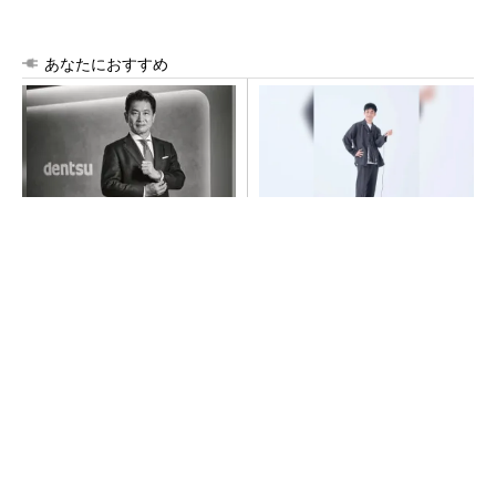
あなたにおすすめ
全員がリーダーシップを発揮
【西野亮廣】つくりたいもの
し、自分より優れた人財を育
を追求できる環境の作り方と
成する
は
PR(dentsu Japan)
PR(FINCHI on GOETHE)
令和8年熊本地震による工場への影響まとめ
チームが本音で意見を交わし合い、多様な人財
が挑戦できる組織へ