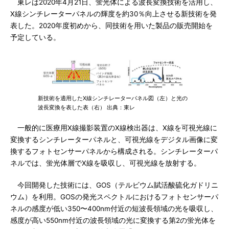
東レは2020年4月21日、蛍光体による波長変換技術を活用し、
X線シンチレーターパネルの輝度を約30％向上させる新技術を発
表した。2020年度初めから、同技術を用いた製品の販売開始を
予定している。
新技術を適用したX線シンチレーターパネル図（左）と光の
波長変換を表した表（右） 出典：東レ
一般的に医療用X線撮影装置のX線検出器は、X線を可視光線に
変換するシンチレーターパネルと、可視光線をデジタル画像に変
換するフォトセンサーパネルから構成される。シンチレーターパ
ネルでは、蛍光体層でX線を吸収し、可視光線を放射する。
今回開発した技術には、GOS（テルビウム賦活酸硫化ガドリニ
ウム）を利用。GOSの発光スペクトルにおけるフォトセンサーパ
ネルの感度が低い350〜400nm付近の短波長領域の光を吸収し、
感度が高い550nm付近の波長領域の光に変換する第2の蛍光体を