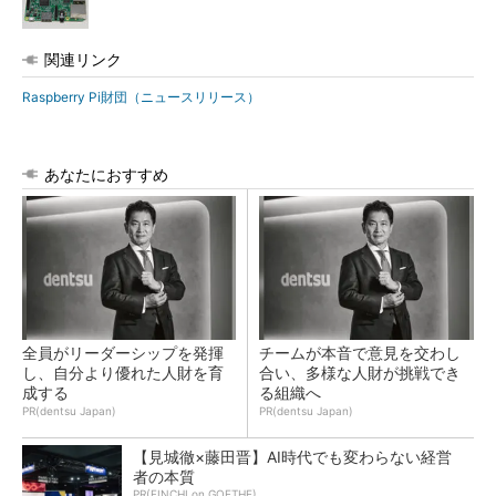
関連リンク
Raspberry Pi財団（ニュースリリース）
あなたにおすすめ
全員がリーダーシップを発揮
チームが本音で意見を交わし
し、自分より優れた人財を育
合い、多様な人財が挑戦でき
成する
る組織へ
PR(dentsu Japan)
PR(dentsu Japan)
【見城徹×藤田晋】AI時代でも変わらない経営
者の本質
PR(FINCHI on GOETHE)