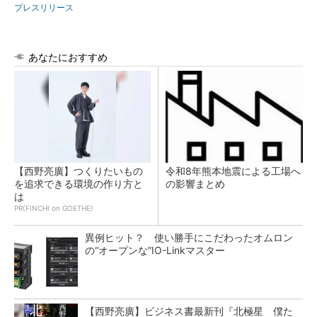
プレスリリース
あなたにおすすめ
【西野亮廣】つくりたいもの
令和8年熊本地震による工場へ
を追求できる環境の作り方と
の影響まとめ
は
PR(FINCHI on GOETHE)
異例ヒット？ 使い勝手にこだわったオムロン
の“オープンな”IO-Linkマスター
【西野亮廣】ビジネス書最新刊『北極星 僕た