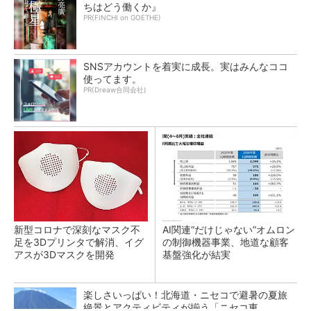
ちはどう働くか』
PR(FINCHI on GOETHE)
SNSアカウントを着実に成長。実はみんなココ
使ってます。
PR(Dreaw合同会社)
新型コロナで深刻なマスク不
AI関連“だけじゃない”オムロン
足を3Dプリンタで解消、イグ
の制御機器事業、地道な顧客
アスが3Dマスクを開発
基盤強化が結実
楽しさいっぱい！北海道・ニセコで避暑の夏旅
絶景とアクティビティが揃う「ニセコ東...