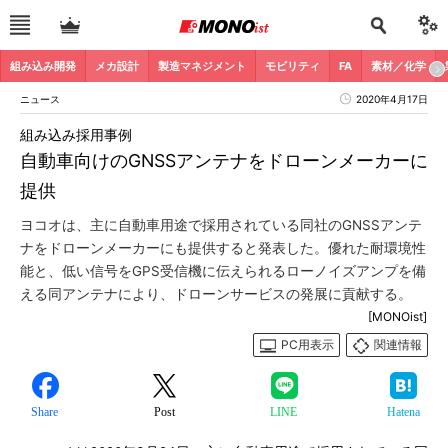
組み込み開発
メカ設計
製造マネジメント
モビリティ
FA
素材／化学
ニュース
2020年4月17日
組み込み採用事例
自動車向けのGNSSアンテナをドローンメーカーに
提供
ヨコオは、主に自動車用途で採用されている同社のGNSSアンテ
ナをドローンメーカーにも提供すると発表した。優れた耐環境性
能と、低い信号をGPS受信機に伝えられるローノイズアンプを備
える同アンテナにより、ドローンサービスの発展に貢献する。
[MONOist]
PC用表示
関連情報
Share
Post
LINE
Hatena