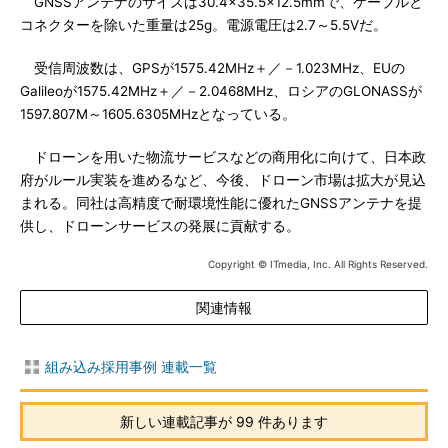
GNSSアンテナのサイズは30.4×35.5×12.5mmで、ケーブルと
コネクターを除いた重量は25g。電源電圧は2.7～5.5Vだ。
受信周波数は、GPSが1575.42MHz＋／－1.023MHz、EUの
Galileoが1575.42MHz＋／－2.0468MHz、ロシアのGLONASSが
1597.807M～1605.6305MHzとなっている。
ドローンを用いた物流サービスなどの商用化に向けて、日本政
府がルール実装を進めるなど、今後、ドローン市場は拡大が見込
まれる。同社は高精度で耐環境性能に優れたGNSSアンテナを提
供し、ドローンサービスの発展に貢献する。
Copyright © ITmedia, Inc. All Rights Reserved.
関連情報
組み込み採用事例 連載一覧
新しい連載記事が 99 件あります