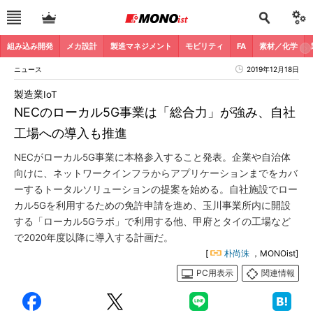
組み込み開発
メカ設計
製造マネジメント
モビリティ
FA
素材／化学
ニュース
2019年12月18日
製造業IoT
NECのローカル5G事業は「総合力」が強み、自社
工場への導入も推進
NECがローカル5G事業に本格参入すること発表。企業や自治体
向けに、ネットワークインフラからアプリケーションまでをカバ
ーするトータルソリューションの提案を始める。自社施設でロー
カル5Gを利用するための免許申請を進め、玉川事業所内に開設
する「ローカル5Gラボ」で利用する他、甲府とタイの工場など
で2020年度以降に導入する計画だ。
[
朴尚洙
，MONOist]
PC用表示
関連情報