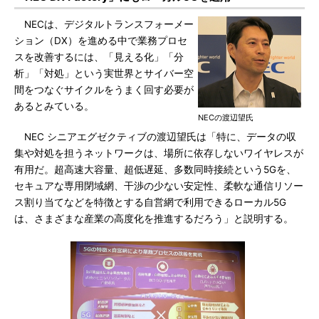
NECは、デジタルトランスフォーメー
ション（DX）を進める中で業務プロセ
スを改善するには、「見える化」「分
析」「対処」という実世界とサイバー空
間をつなぐサイクルをうまく回す必要が
あるとみている。
NECの渡辺望氏
NEC シニアエグゼクティブの渡辺望氏は「特に、データの収
集や対処を担うネットワークは、場所に依存しないワイヤレスが
有用だ。超高速大容量、超低遅延、多数同時接続という5Gを、
セキュアな専用閉域網、干渉の少ない安定性、柔軟な通信リソー
ス割り当てなどを特徴とする自営網で利用できるローカル5G
は、さまざまな産業の高度化を推進するだろう」と説明する。