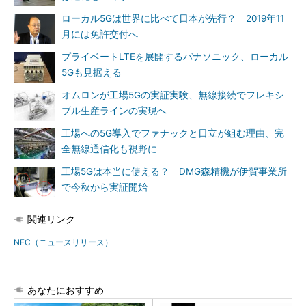
ローカル5Gは世界に比べて日本が先行？ 2019年11
月には免許交付へ
プライベートLTEを展開するパナソニック、ローカル
5Gも見据える
オムロンが工場5Gの実証実験、無線接続でフレキシ
ブル生産ラインの実現へ
工場への5G導入でファナックと日立が組む理由、完
全無線通信化も視野に
工場5Gは本当に使える？ DMG森精機が伊賀事業所
で今秋から実証開始
関連リンク
NEC（ニュースリリース）
あなたにおすすめ