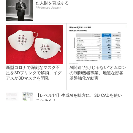
た人財を育成する
PR(dentsu Japan)
新型コロナで深刻なマスク不
AI関連“だけじゃない”オムロン
足を3Dプリンタで解消、イグ
の制御機器事業、地道な顧客
アスが3Dマスクを開発
基盤強化が結実
【レベル14】生成AIを味方に、3D CADを使い
こなそう！
【西野亮廣】つくりたいものを追求できる環境
の作り方とは