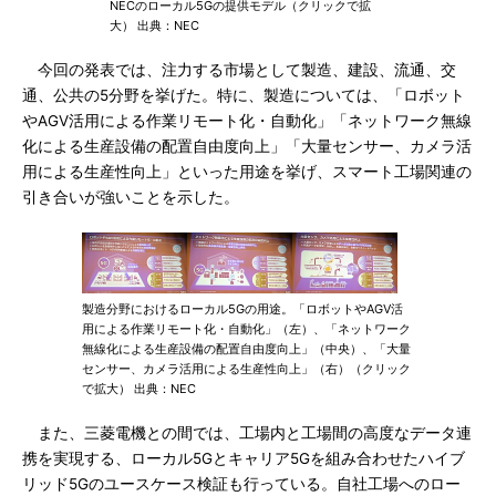
NECのローカル5Gの提供モデル（クリックで拡
大） 出典：NEC
今回の発表では、注力する市場として製造、建設、流通、交
通、公共の5分野を挙げた。特に、製造については、「ロボット
やAGV活用による作業リモート化・自動化」「ネットワーク無線
化による生産設備の配置自由度向上」「大量センサー、カメラ活
用による生産性向上」といった用途を挙げ、スマート工場関連の
引き合いが強いことを示した。
製造分野におけるローカル5Gの用途。「ロボットやAGV活
用による作業リモート化・自動化」（左）、「ネットワーク
無線化による生産設備の配置自由度向上」（中央）、「大量
センサー、カメラ活用による生産性向上」（右）（クリック
で拡大） 出典：NEC
また、三菱電機との間では、工場内と工場間の高度なデータ連
携を実現する、ローカル5Gとキャリア5Gを組み合わせたハイブ
リッド5Gのユースケース検証も行っている。自社工場へのロー