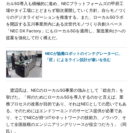
カル5G導入も積極的に進め、NECプラットフォームズの甲府工
場やタイ工場にとどまらず順次展開していく方針。自らモノづく
りのデジタライゼーションを推進する。また、ローカル5Gラボ
を開設する玉川事業所内にある次世代モノづくり共創スペース
「NEC DX Factory」にもローカル5Gを適用し、製造業向けへの
提案を強化して行く構えだ。
NECが協働ロボットのインテグレーターに、
「匠」によるライン設計が違いを生む
渡辺氏は、NECのローカル5G事業の強みとして「総合力」を
挙げた。「何のためにローカル5Gを導入するのかと言えば、業
務プロセスの改善が目的であり、それはNECとしての思いでもあ
る。そのためにはエンドツーエンドのサービス提供が必要であ
り、そこでNECが持つITやネットワークの技術力、ノウハウ、そ
して全国規模のエンジニアリングリソースが役立つだろう」（同
氏）。