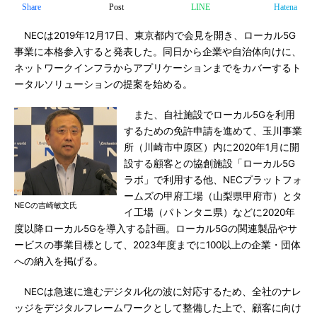
Share
Post
LINE
Hatena
NECは2019年12月17日、東京都内で会見を開き、ローカル5G
事業に本格参入すると発表した。同日から企業や自治体向けに、
ネットワークインフラからアプリケーションまでをカバーするト
ータルソリューションの提案を始める。
また、自社施設でローカル5Gを利用
するための免許申請を進めて、玉川事業
所（川崎市中原区）内に2020年1月に開
設する顧客との協創施設「ローカル5G
ラボ」で利用する他、NECプラットフォ
ームズの甲府工場（山梨県甲府市）とタ
NECの吉崎敏文氏
イ工場（パトンタニ県）などに2020年
度以降ローカル5Gを導入する計画。ローカル5Gの関連製品やサ
ービスの事業目標として、2023年度までに100以上の企業・団体
への納入を掲げる。
NECは急速に進むデジタル化の波に対応するため、全社のナレ
ッジをデジタルフレームワークとして整備した上で、顧客に向け