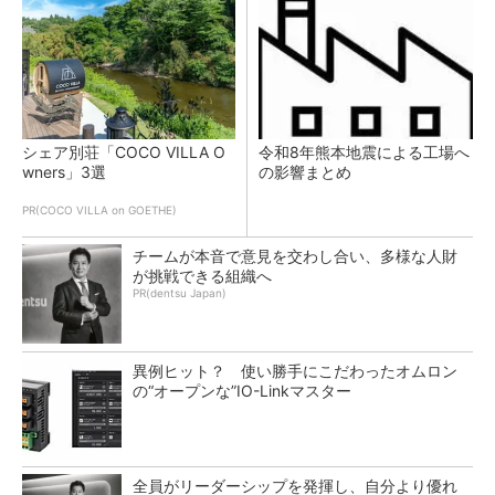
シェア別荘「COCO VILLA O
令和8年熊本地震による工場へ
wners」3選
の影響まとめ
PR(COCO VILLA on GOETHE)
チームが本音で意見を交わし合い、多様な人財
が挑戦できる組織へ
PR(dentsu Japan)
異例ヒット？ 使い勝手にこだわったオムロン
の“オープンな”IO-Linkマスター
全員がリーダーシップを発揮し、自分より優れ