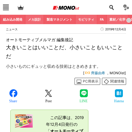
組み込み開発
メカ設計
製造マネジメント
モビリティ
FA
素材／化学
ニュース
2019年12月4日
オートモーティブメルマガ 編集後記
大きいことはいいことだ、小さいこともいいこと
だ
小さいものにギュッと収める技術はときめきます。
[
齊藤由希
，MONOist]
PC用表示
関連情報
Share
Post
LINE
Hatena
この記事は、2019
年12月4日発行の
「
オートモーティブ