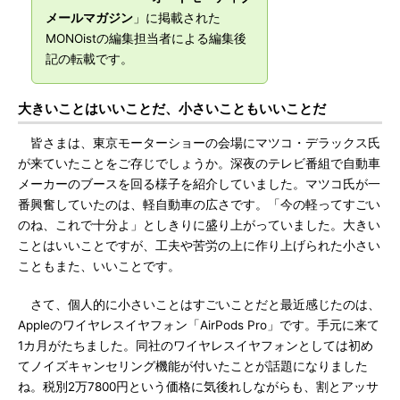
メールマガジン
」に掲載された
MONOistの編集担当者による編集後
記の転載です。
大きいことはいいことだ、小さいこともいいことだ
皆さまは、東京モーターショーの会場にマツコ・デラックス氏
が来ていたことをご存じでしょうか。深夜のテレビ番組で自動車
メーカーのブースを回る様子を紹介していました。マツコ氏が一
番興奮していたのは、軽自動車の広さです。「今の軽ってすごい
のね、これで十分よ」としきりに盛り上がっていました。大きい
ことはいいことですが、工夫や苦労の上に作り上げられた小さい
こともまた、いいことです。
さて、個人的に小さいことはすごいことだと最近感じたのは、
Appleのワイヤレスイヤフォン「AirPods Pro」です。手元に来て
1カ月がたちました。同社のワイヤレスイヤフォンとしては初め
てノイズキャンセリング機能が付いたことが話題になりました
ね。税別2万7800円という価格に気後れしながらも、割とアッサ