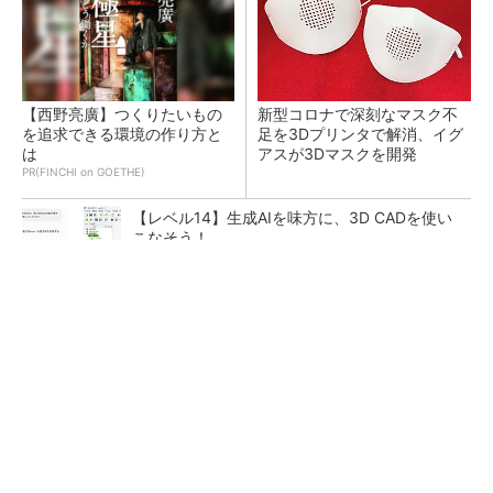
【西野亮廣】つくりたいもの
新型コロナで深刻なマスク不
を追求できる環境の作り方と
足を3Dプリンタで解消、イグ
は
アスが3Dマスクを開発
PR(FINCHI on GOETHE)
【レベル14】生成AIを味方に、3D CADを使い
こなそう！
令和8年熊本地震による工場への影響まとめ
狭小な駐車場に、シャープがポールカメラ式製
品発表 市場シェア10％目指す