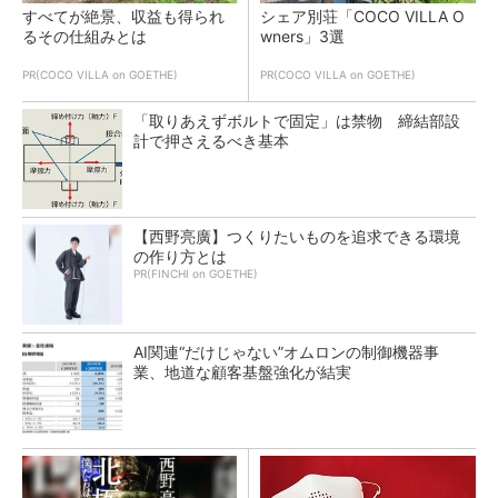
すべてが絶景、収益も得られ
シェア別荘「COCO VILLA O
るその仕組みとは
wners」3選
PR(COCO VILLA on GOETHE)
PR(COCO VILLA on GOETHE)
「取りあえずボルトで固定」は禁物 締結部設
計で押さえるべき基本
【西野亮廣】つくりたいものを追求できる環境
の作り方とは
PR(FINCHI on GOETHE)
AI関連“だけじゃない”オムロンの制御機器事
業、地道な顧客基盤強化が結実