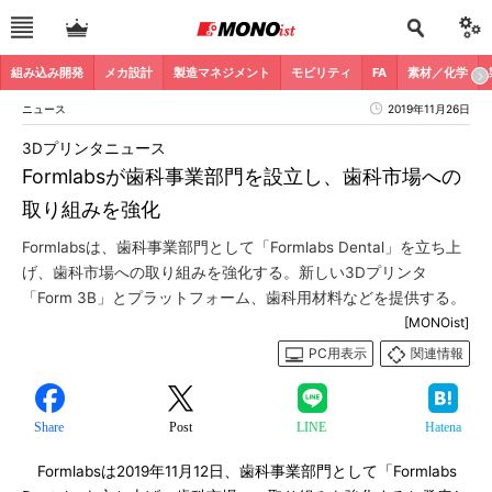
組み込み開発
メカ設計
製造マネジメント
モビリティ
FA
素材／化学
ニュース
2019年11月26日
3Dプリンタニュース
Formlabsが歯科事業部門を設立し、歯科市場への
取り組みを強化
Formlabsは、歯科事業部門として「Formlabs Dental」を立ち上
げ、歯科市場への取り組みを強化する。新しい3Dプリンタ
「Form 3B」とプラットフォーム、歯科用材料などを提供する。
[MONOist]
PC用表示
関連情報
Share
Post
LINE
Hatena
Formlabsは2019年11月12日、歯科事業部門として「Formlabs