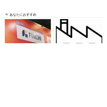
あなたにおすすめ
【見城徹×藤田晋】AI時代でも
令和8年熊本地震による工場へ
変わらない経営者の本質
の影響まとめ
PR(FINCHI on GOETHE)
【見城徹×藤田晋】AI時代でも変わらない経営
者の本質
PR(FINCHI on GOETHE)
異例ヒット？ 使い勝手にこだわったオムロン
の“オープンな”IO-Linkマスター