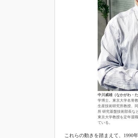
中川威雄（なかがわ・
学博士。東京大学名誉
生産技術研究所教授、同
所 研究基盤技術部長な
東京大学教授を定年退職
ている。
これらの動きを踏まえて、1990