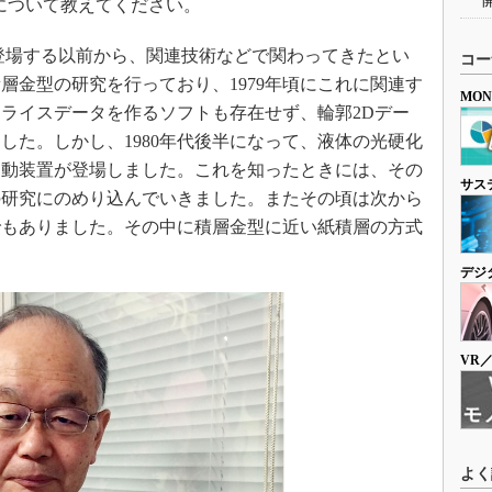
について教えてください。
に登場する以前から、関連技術などで関わってきたとい
コー
層金型の研究を行っており、1979年頃にこれに関連す
MO
ライスデータを作るソフトも存在せず、輪郭2Dデー
した。しかし、1980年代後半になって、液体の光硬化
自動装置が登場しました。これを知ったときには、その
サス
の研究にのめり込んでいきました。またその頃は次から
でもありました。その中に積層金型に近い紙積層の方式
デジ
VR
よく