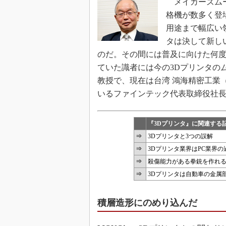
メイカーズムー
格機が数多く登
用途まで幅広い
タは決して新し
のだ。その間には普及に向けた何
ていた識者には今の3Dプリンタの
教授で、現在は台湾 鴻海精密工業
いるファインテック代表取締役社
『3Dプリンタ』に関連する
⇒
3Dプリンタと3つの誤解
⇒
3Dプリンタ業界はPC業界
⇒
殺傷能力がある拳銃を作れる
⇒
3Dプリンタは自動車の金属
積層造形にのめり込んだ