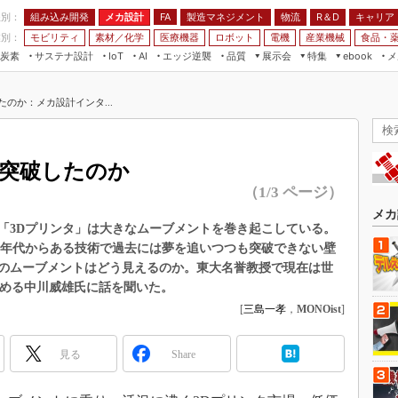
程別：
組み込み開発
メカ設計
製造マネジメント
物流
R＆D
キャリア
FA
業別：
モビリティ
素材／化学
医療機器
ロボット
電機
産業機械
食品・
炭素
サステナ設計
エッジ逆襲
品質
展示会
特集
メ
IoT
AI
ebook
伝承
組み込み開発
CEATEC
読者調査まとめ
編集後記
のか：メカ設計インタ...
JIMTOF
保全
メカ設計
つながるクルマ
組込み/エッジ コンピューティング
ス
 AI
製造マネジメント
5G
展＆IoT/5Gソリューション展
VR／AR
FA
を突破したのか
IIFES
モビリティ
フィールドサービス
（1/3 ページ）
国際ロボット展
素材／化学
FPGA
メカ
ジャパンモビリティショー
「3Dプリンタ」は大きなムーブメントを巻き起こしている。
組み込み画像技術
80年代からある技術で過去には夢を追いつつも突破できない壁
TECHNO-FRONTIER
のムーブメントはどう見えるのか。東大名誉教授で現在は世
組み込みモデリング
人テク展
務める中川威雄氏に話を聞いた。
Windows Embedded
スマート工場EXPO
[
三島一孝
，
MONOist
]
車載ソフト開発
EdgeTech+
ISO26262
見る
Share
日本ものづくりワールド
無償設計ツール
AUTOMOTIVE WORLD