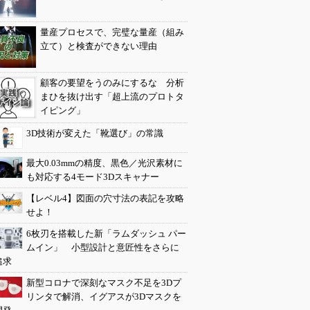
量産プロセスで、完璧な量産（組み
立て）と検査ができない理由
顧客の要望をうのみにするな 分析
まひを抜け出す「超上流のプロトタ
イピング」
3D技術が変えた「靴選び」の常識
最大0.03mmの精度、黒色／光沢素材に
も対応する4モード3Dスキャナー
【レベル4】図面の穴寸法の表記を攻略
せよ！
6枚刃を搭載した新「ラムダッシュ パー
ムイン」 小型設計と意匠性をさらに
追求
新型コロナで深刻なマスク不足を3Dプ
リンタで解消、イグアスが3Dマスクを