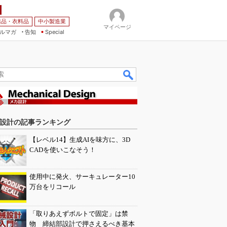
薬品・衣料品
中小製造業
マイページ
ルマガ
告知
Special
設計の記事ランキング
【レベル14】生成AIを味方に、3D
CADを使いこなそう！
使用中に発火、サーキュレーター10
万台をリコール
「取りあえずボルトで固定」は禁
物 締結部設計で押さえるべき基本