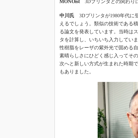
MONOist
3Dプリンタとの関わり
中川氏
3Dプリンタが1980年代
えるでしょう。類似の技術である積
る論文を発表しています。当時はス
タを計算し、いちいち入力していま
性樹脂をレーザの紫外光で固める
素晴らしさにひどく感じ入ってそ
次へと新しい方式が生まれた時期
もありました。