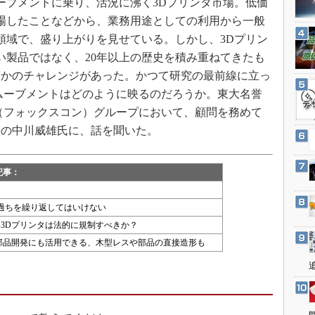
ブメントに乗り、活況に沸く3Dプリンタ市場。低価
3Dプリンタ
産業オープンネット展
場したことなどから、業務用途としての利用から一般
デジタルツインとCAE
領域で、盛り上がりを見せている。しかし、3Dプリン
S＆OP
い製品ではなく、20年以上の歴史を積み重ねてきたも
インダストリー4.0
度かのチャレンジがあった。かつて研究の最前線に立っ
イノベーション
ムーブメントはどのように映るのだろうか。東大名誉
（フォックスコン）グループにおいて、顧問を務めて
製造業ビッグデータ
長の中川威雄氏に、話を聞いた。
メイドインジャパン
植物工場
記事：
知財マネジメント
海外生産
の過ちを繰り返してはいけない
グローバル設計・開発
3Dプリンタは法的に規制すべきか？
部品開発にも活用できる、木型レスや部品の直接造形も
制御セキュリティ
新型コロナへの対応