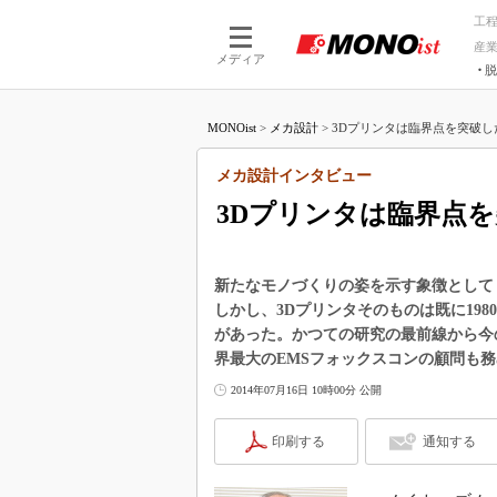
工
産
メディア
脱
つながる技術
AI×技術
MONOist
>
メカ設計
>
3Dプリンタは臨界点を突破した
つながる工場
AI×設備
つながるサービ
Physical
メカ設計インタビュー
3Dプリンタは臨界点
新たなモノづくりの姿を示す象徴として
しかし、3Dプリンタそのものは既に19
があった。かつての研究の最前線から今
界最大のEMSフォックスコンの顧問も
2014年07月16日 10時00分 公開
印刷する
通知する