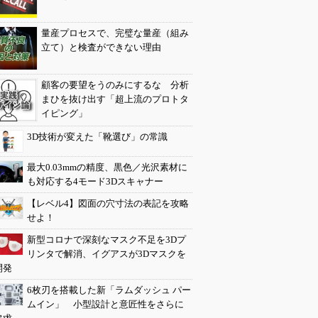
量産プロセスで、完璧な量産（組み
立て）と検査ができない理由
顧客の要望をうのみにするな 分析
まひを抜け出す「超上流のプロトタ
イピング」
3D技術が変えた「靴選び」の常識
最大0.03mmの精度、黒色／光沢素材に
も対応する4モード3Dスキャナー
【レベル4】図面の穴寸法の表記を攻略
せよ！
新型コロナで深刻なマスク不足を3Dプ
リンタで解消、イグアスが3Dマスクを
開発
6枚刃を搭載した新「ラムダッシュ パー
ムイン」 小型設計と意匠性をさらに