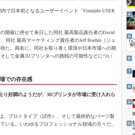
3Dプリンタ
産業オープンネット展
京都内で日本初となるユーザーイベント「Formlabs USER
デジタルツインとCAE
。
S＆OP
インダストリー4.0
の開催に併せて来日した同社 最高製品責任者のDavid
イノベーション
と、同社 最高マーケティング責任者のJeff Boehm（ジェ
を得た。両名に、同社を取り巻く環境や日本市場への期
製造業ビッグデータ
そして金属3Dプリンタへの挑戦の可能性などについ
メイドインジャパン
植物工場
知財マネジメント
本市場での存在感
海外生産
台に上り好調のようだが、3Dプリンタが市場に受け入れら
グローバル設計・開発
制御セキュリティ
新型コロナへの対応
の顧客は、プロトタイプ（試作）、そして最終的なパーツ製
している。いわゆるプロフェッショナル領域の方々だ。