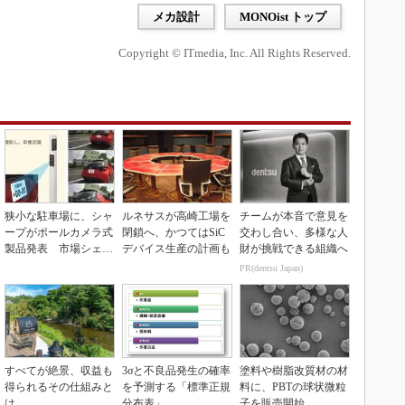
メカ設計
MONOist トップ
Copyright © ITmedia, Inc. All Rights Reserved.
狭小な駐車場に、シャ
ルネサスが高崎工場を
チームが本音で意見を
ープがポールカメラ式
閉鎖へ、かつてはSiC
交わし合い、多様な人
製品発表 市場シェア
デバイス生産の計画も
財が挑戦できる組織へ
10％目指す
PR(dentsu Japan)
すべてが絶景、収益も
3σと不良品発生の確率
塗料や樹脂改質材の材
得られるその仕組みと
を予測する「標準正規
料に、PBTの球状微粒
は
分布表」
子を販売開始