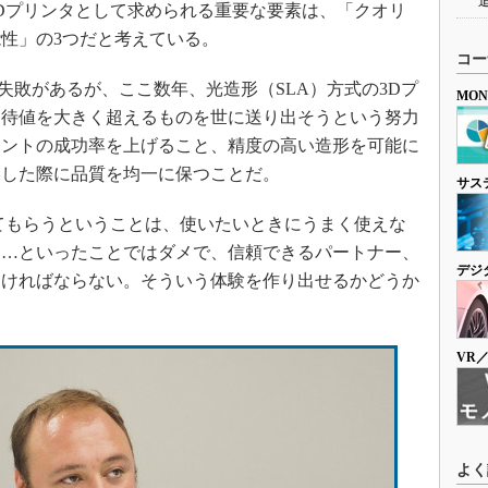
Dプリンタとして求められる重要な要素は、「クオリ
性」の3つだと考えている。
コー
失敗があるが、ここ数年、光造形（SLA）方式の3Dプ
MO
期待値を大きく超えるものを世に送り出そうという努力
リントの成功率を上げること、精度の高い造形を可能に
形した際に品質を均一に保つことだ。
サス
てもらうということは、使いたいときにうまく使えな
……といったことではダメで、信頼できるパートナー、
デジ
なければならない。そういう体験を作り出せるかどうか
VR
よく