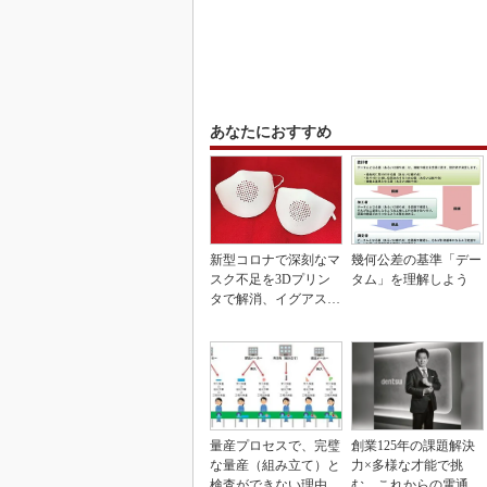
あなたにおすすめ
新型コロナで深刻なマ
幾何公差の基準「デー
スク不足を3Dプリン
タム」を理解しよう
タで解消、イグアスが
3Dマスクを開発
量産プロセスで、完璧
創業125年の課題解決
な量産（組み立て）と
力×多様な才能で挑
検査ができない理由
む、これからの電通