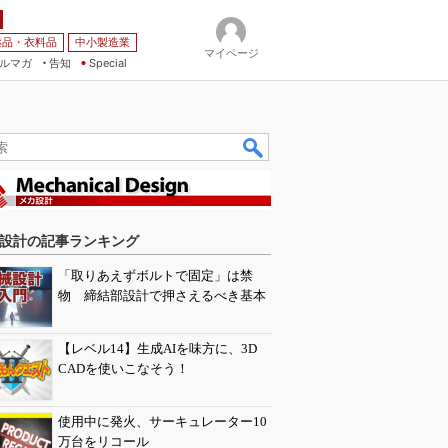
薬品・衣料品
中小製造業
マイページ
ルマガ
告知
Special
設計の記事ランキング
「取りあえずボルトで固定」は禁
物 締結部設計で押さえるべき基本
【レベル14】生成AIを味方に、3D
CADを使いこなそう！
使用中に発火、サーキュレーター10
万台をリコール