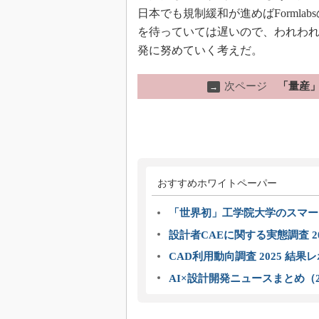
日本でも規制緩和が進めばForml
を待っていては遅いので、われわ
発に努めていく考えだ。
次ページ
「量産」
→
おすすめホワイトペーパー
「世界初」工学院大学のスマー
設計者CAEに関する実態調査 2
CAD利用動向調査 2025 結果
AI×設計開発ニュースまとめ（2