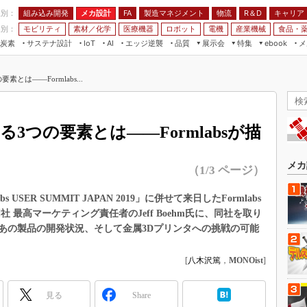
程別：
組み込み開発
メカ設計
製造マネジメント
物流
R＆D
キャリア
FA
業別：
モビリティ
素材／化学
医療機器
ロボット
電機
産業機械
食品・
炭素
サステナ設計
エッジ逆襲
品質
展示会
特集
メ
IoT
AI
ebook
伝承
組み込み開発
CEATEC
読者調査まとめ
編集後記
とは――Formlabs...
JIMTOF
保全
メカ設計
つながるクルマ
組込み/エッジ コンピューティング
ス
 AI
製造マネジメント
5G
展＆IoT/5Gソリューション展
VR／AR
FA
3つの要素とは――Formlabsが描
IIFES
モビリティ
フィールドサービス
国際ロボット展
素材／化学
FPGA
メカ
（1/3 ページ）
ジャパンモビリティショー
組み込み画像技術
TECHNO-FRONTIER
SER SUMMIT JAPAN 2019」に併せて来日したFormlabs
組み込みモデリング
、同社 最高マーケティング責任者のJeff Boehm氏に、同社を取り
人テク展
Windows Embedded
あの製品の開発状況、そして金属3Dプリンタへの挑戦の可能
スマート工場EXPO
車載ソフト開発
EdgeTech+
[
八木沢篤
，
MONOist
]
ISO26262
日本ものづくりワールド
無償設計ツール
見る
Share
AUTOMOTIVE WORLD