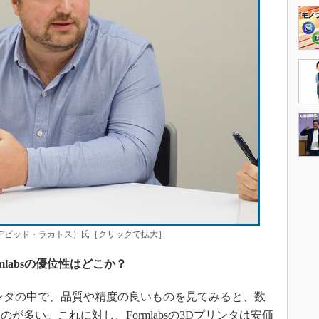
katos（デビッド・ラカトス）氏［クリックで拡大］
labsの優位性はどこか？
ンタの中で、品質や精度の良いものを見てみると、数
のが多い。これに対し、Formlabsの3Dプリンタは安価