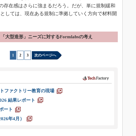
absの存在感はさらに強まるだろう。だが、単に規制緩和
れとしては、現在ある規制に準拠していく方向で材料開
「大型造形」ニーズに対するFormlabsの考え
1
|
2
|
3
次のページへ
トファクトリー教育の現場
026 結果レポート
レポート
026年4月）