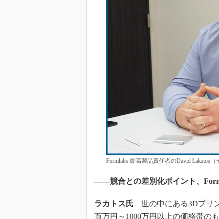
Formlabs 最高製品責任者のDavid La
――競合との差別化ポイント、Form
ラカトス氏
世の中にある3Dプリ
百万円～1000万円以上の価格帯のも