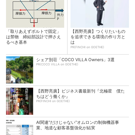
「取りあえずボルトで固定」
【西野亮廣】つくりたいもの
は禁物 締結部設計で押さえ
を追求できる環境の作り方と
るべき基本
は
PR(FINCHI on GOETHE)
シェア別荘「COCO VILLA Owners」3選
PR(COCO VILLA on GOETHE)
【西野亮廣】ビジネス書最新刊『北極星 僕た
ちはどう働くか』
PR(FINCHI on GOETHE)
AI関連“だけじゃない”オムロンの制御機器事
業、地道な顧客基盤強化が結実