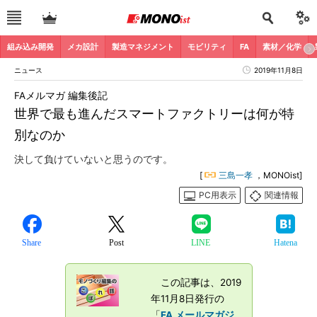
組み込み開発
メカ設計
製造マネジメント
モビリティ
FA
素材／化学
ニュース
2019年11月8日
FAメルマガ 編集後記
世界で最も進んだスマートファクトリーは何が特
別なのか
決して負けていないと思うのです。
[
三島一孝
，MONOist]
PC用表示
関連情報
Share
Post
LINE
Hatena
この記事は、2019
年11月8日発行の
「
FA メールマガジ