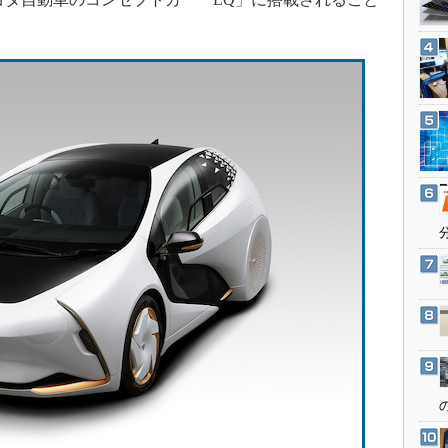
3Dプリンタ
産業オープンネット展
デジタルツインとCAE
S＆OP
インダストリー4.0
イノベーション
製造業ビッグデータ
メイドインジャパン
植物工場
知財マネジメント
海外生産
グローバル設計・開発
制御セキュリティ
新型コロナへの対応