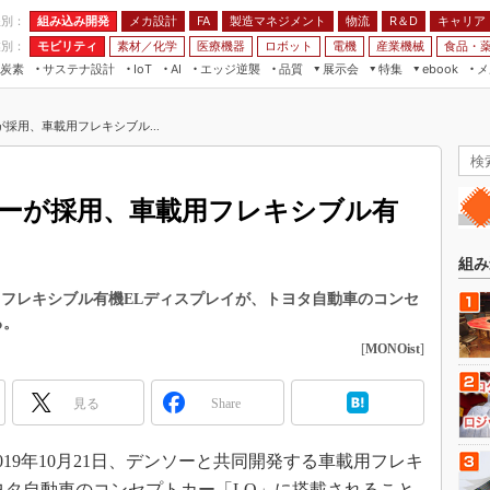
程別：
組み込み開発
メカ設計
製造マネジメント
物流
R＆D
キャリア
FA
業別：
モビリティ
素材／化学
医療機器
ロボット
電機
産業機械
食品・
炭素
サステナ設計
エッジ逆襲
品質
展示会
特集
メ
IoT
AI
ebook
伝承
組み込み開発
CEATEC
読者調査まとめ
編集後記
採用、車載用フレキシブル...
JIMTOF
保全
メカ設計
つながるクルマ
組込み/エッジ コンピューティング
ス
 AI
製造マネジメント
5G
展＆IoT/5Gソリューション展
VR／AR
FA
ーが採用、車載用フレキシブル有
IIFES
モビリティ
フィールドサービス
国際ロボット展
素材／化学
FPGA
組み
ジャパンモビリティショー
組み込み画像技術
用フレキシブル有機ELディスプレイが、トヨタ自動車のコンセ
TECHNO-FRONTIER
る。
組み込みモデリング
人テク展
[
MONOist
]
Windows Embedded
スマート工場EXPO
車載ソフト開発
見る
Share
EdgeTech+
ISO26262
日本ものづくりワールド
019年10月21日、デンソーと共同開発する車載用フレキ
無償設計ツール
AUTOMOTIVE WORLD
ヨタ自動車のコンセプトカー「LQ」に搭載されること