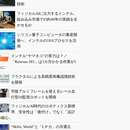
技術
フィジカルAIに注力するインテル、
組み込み市場での約40年の実績を生
かせるか
シリコン量子コンピュータの量産開
発へ、インテルの18Aプロセスを活
用
インテル“ヤマネコ”の実力は？／
「Renesas 365」は3カ月かかる作業が1
分に
フラクタルによる高精度画像認識技術
を開発
市販アルミフレームを使えるレール走
行型AI監視ロボットを開発
フィジカルAI時代のロボティクス新標
準、安全性は「後付け」でなく「設計
の核心」
“Hello, World”と「Lチカ」の共通点