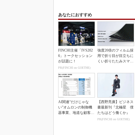
あなたにおすすめ
FINCHI主催「IVS202
強度20倍のフィルム採
6」トークセッション
用で折り目が目立ちに
が話題に！
くい折りたたみスマホ
の新技術
PR(FINCHI on GOETHE)
AI関連“だけじゃな
【西野亮廣】ビジネス
い”オムロンの制御機
書最新刊『北極星 僕
器事業、地道な顧客基
たちはどう働くか』
盤強化が結実
PR(FINCHI on GOETHE)