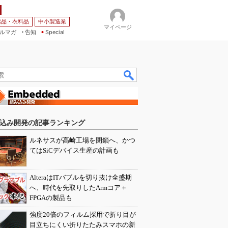
薬品・衣料品
中小製造業
マイページ
ルマガ
告知
Special
込み開発の記事ランキング
ルネサスが高崎工場を閉鎖へ、かつ
てはSiCデバイス生産の計画も
AlteraはITバブルを切り抜け全盛期
へ、時代を先取りしたArmコア＋
FPGAの製品も
強度20倍のフィルム採用で折り目が
目立ちにくい折りたたみスマホの新