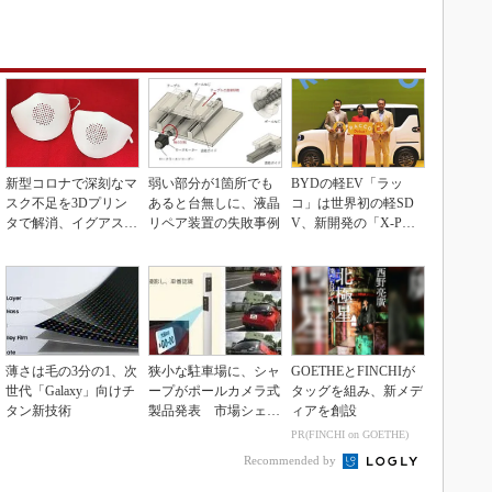
新型コロナで深刻なマ
弱い部分が1箇所でも
BYDの軽EV「ラッ
スク不足を3Dプリン
あると台無しに、液晶
コ」は世界初の軽SD
タで解消、イグアスが
リペア装置の失敗事例
V、新開発の「X-PAC
3Dマスクを開発
K」に電動システ...
薄さは毛の3分の1、次
狭小な駐車場に、シャ
GOETHEとFINCHIが
世代「Galaxy」向けチ
ープがポールカメラ式
タッグを組み、新メデ
タン新技術
製品発表 市場シェア
ィアを創設
10％目指す
PR(FINCHI on GOETHE)
Recommended by