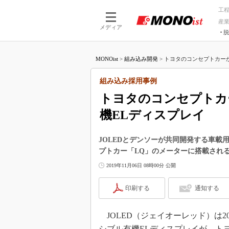
工
産
メディア
脱
つながる技術
AI×技術
MONOist
>
組み込み開発
>
トヨタのコンセプトカーが
つながる工場
AI×設備
つながるサービ
Physical
組み込み採用事例
トヨタのコンセプトカ
機ELディスプレイ
JOLEDとデンソーが共同開発する車載
プトカー「LQ」のメーターに搭載され
2019年11月06日 08時00分 公開
印刷する
通知する
JOLED（ジェイオーレッド）は2
シブル有機ELディスプレイが、ト