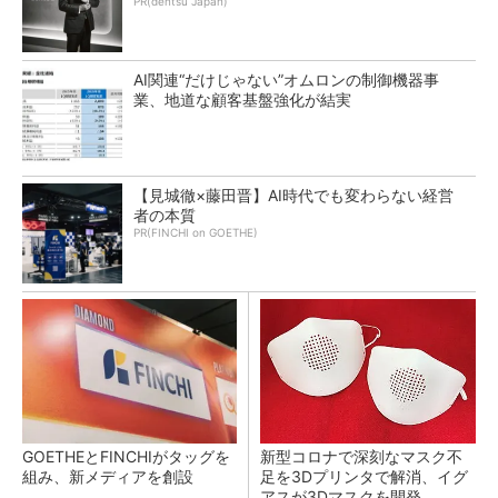
PR(dentsu Japan)
AI関連“だけじゃない”オムロンの制御機器事
業、地道な顧客基盤強化が結実
【見城徹×藤田晋】AI時代でも変わらない経営
者の本質
PR(FINCHI on GOETHE)
GOETHEとFINCHIがタッグを
新型コロナで深刻なマスク不
組み、新メディアを創設
足を3Dプリンタで解消、イグ
アスが3Dマスクを開発