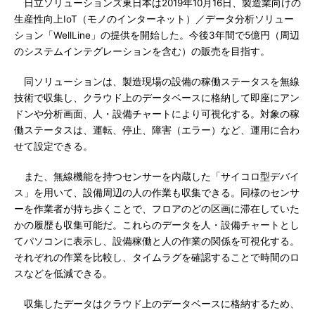
日立ソリューションズ東日本は2019年10月16日、製造業向けの
生産性向上IoT（モノのインターネット）／データ分析ソリュー
ション「WellLine」の提供を開始した。今後3年間で5億円（周辺
のシステムインテグレーションを含む）の販売を目指す。
同ソリューションは、製造現場の設備の稼働ステータスを無線
技術で収集し、クラウド上のデータベースに格納して即座にアン
ドンや分析画面、人・設備チャートにより可視化する。対象の稼
働ステータスは、運転、停止、障害（エラー）など、運用に合わ
せて設定できる。
また、無線機能を持つセンサーを内蔵した「サイコロ型デバイ
ス」を用いて、設備周辺の人の作業も収集できる。同様のセンサ
ーを作業者が持ち歩くことで、フロアのどの区画に滞在していた
かの履歴も収集可能だ。これらのデータを人・設備チャートとし
てパソコンに表示し、設備稼働と人の作業の関係を可視化する。
それぞれの作業を比較し、タイムラグを確認することで時間のロ
スなどを低減できる。
収集したデータはクラウド上のデータベースに格納するため、