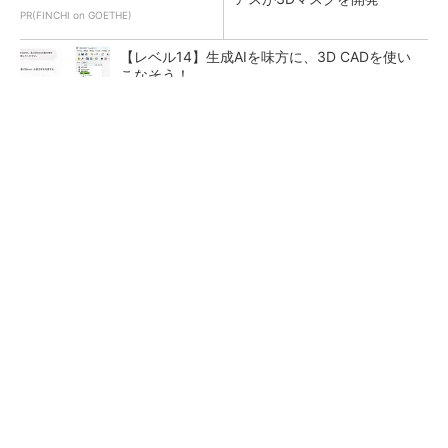
PR(FINCHI on GOETHE)
【レベル14】生成AIを味方に、3D CADを使い
こなそう！
令和8年熊本地震による工場への影響まとめ
狭小な駐車場に、シャープがポールカメラ式製
品発表 市場シェア10％目指す