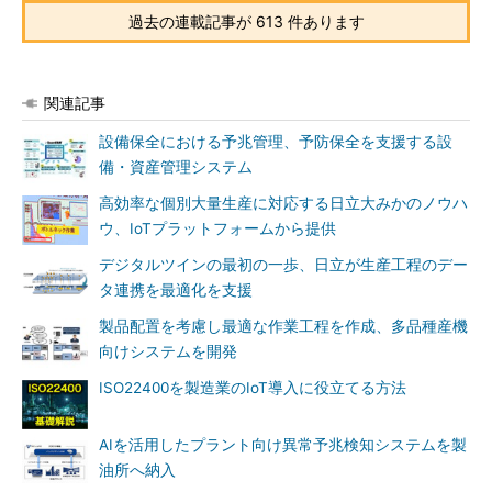
過去の連載記事が 613 件あります
関連記事
設備保全における予兆管理、予防保全を支援する設
備・資産管理システム
高効率な個別大量生産に対応する日立大みかのノウハ
ウ、IoTプラットフォームから提供
デジタルツインの最初の一歩、日立が生産工程のデー
タ連携を最適化を支援
製品配置を考慮し最適な作業工程を作成、多品種産機
向けシステムを開発
ISO22400を製造業のIoT導入に役立てる方法
AIを活用したプラント向け異常予兆検知システムを製
油所へ納入