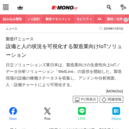
組み込み開発
メカ設計
製造マネジメント
モビリティ
FA
素材／化学
ニュース
2019年11月1日
製造ITニュース
設備と人の状況を可視化する製造業向けIoTソリュ
ーション
日立ソリューションズ東日本は、製造業向けの生産性向上IoT／
データ分析ソリューション「WellLine」の提供を開始した。製造
現場の設備の稼働ステータスを収集し、アンドンや分析画面、
人・設備チャートにより可視化する。
[MONOist]
PC用表示
関連情報
Share
Post
LINE
Hatena