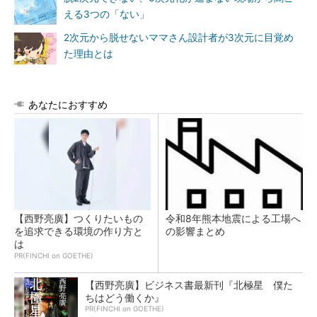
える3つの「ない」
2次元から脱せないママさん設計者が3次元に目覚め
た理由とは
あなたにおすすめ
【西野亮廣】つくりたいもの
令和8年熊本地震による工場へ
を追求できる環境の作り方と
の影響まとめ
は
PR(FINCHI on GOETHE)
【西野亮廣】ビジネス書最新刊『北極星 僕た
ちはどう働くか』
PR(FINCHI on GOETHE)