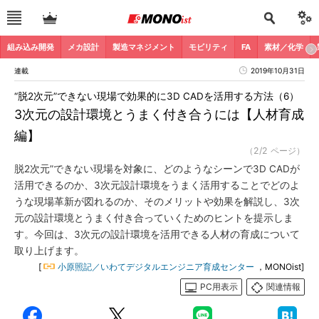
組み込み開発
メカ設計
製造マネジメント
モビリティ
FA
素材／化学
連載
2019年10月31日
“脱2次元”できない現場で効果的に3D CADを活用する方法（6）
3次元の設計環境とうまく付き合うには【人材育成
編】
（2/2 ページ）
脱2次元”できない現場を対象に、どのようなシーンで3D CADが
活用できるのか、3次元設計環境をうまく活用することでどのよ
うな現場革新が図れるのか、そのメリットや効果を解説し、3次
元の設計環境とうまく付き合っていくためのヒントを提示しま
す。今回は、3次元の設計環境を活用できる人材の育成について
取り上げます。
[
小原照記／いわてデジタルエンジニア育成センター
，MONOist]
PC用表示
関連情報