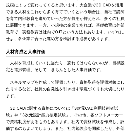
規模によって変わってくると思います。大企業で3D CADを活用
できる人材をこれから多く育てていくという場合は、自社で講師
を育て内部教育を進めていった方が費用が抑えられ、多くの社員
に展開できます。一方、小規模の企業であれば、基礎教育は外部
教育で、実務教育は社内でOJTという方法もあります。いずれに
せよ、各企業に合った進め方を検討する必要があります。
人材育成と人事評価
人材を育成していくに当たり、忘れてはならないのが、目標設
定と進捗管理、そして、きちんとした人事評価です。
スキルマップを作成して評価したり、資格取得を評価対象にし
たりするなど、社員の自発性を引き出す環境づくりも大切になり
ます。
3D CADに関する資格については「3次元CAD利用技術者試
験」や「3次元設計能力検定試験」、その他、各ソフトメーカー
で資格制度があるものもあります。社内で資格試験を作成し、評
価するのもよいでしょう。また、社内勉強会を開催したり、外部