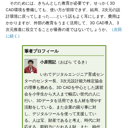
そのためには、きちんとした教育が必要です。せっかく3D
CAD環境を整備しても、使い方が習得できず、結局、2次元の設
計環境に戻ってしまった……という話もよく耳にします。費用は
かかりますが、外部の教育をうまく活用して、3D CAD導入、3
次元推進に役立てることが最善の道ではないでしょうか。
（次回
に続く）
筆者プロフィール
小原照記
（おばら てるき）
いわてデジタルエンジニア育成セン
ターのセンター長、3次元設計能力検定協会
の理事も務める。3D CADを中心とした講習
会を小学生から大人まで幅広い世代の人に
行い、3Dデータを活用できる人材を増やす
活動をしている。また企業の困り事に対
し、デジタルツールを使って支援してい
る。人は宝、財産であると考え、時代に対
応する、即戦力になれる人財、また、時代