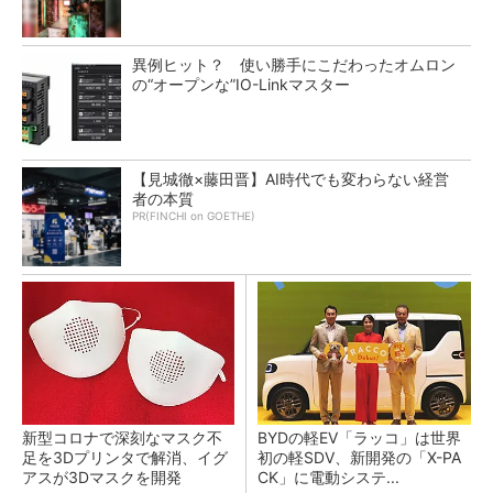
異例ヒット？ 使い勝手にこだわったオムロン
の“オープンな”IO-Linkマスター
【見城徹×藤田晋】AI時代でも変わらない経営
者の本質
PR(FINCHI on GOETHE)
新型コロナで深刻なマスク不
BYDの軽EV「ラッコ」は世界
足を3Dプリンタで解消、イグ
初の軽SDV、新開発の「X-PA
アスが3Dマスクを開発
CK」に電動システ...