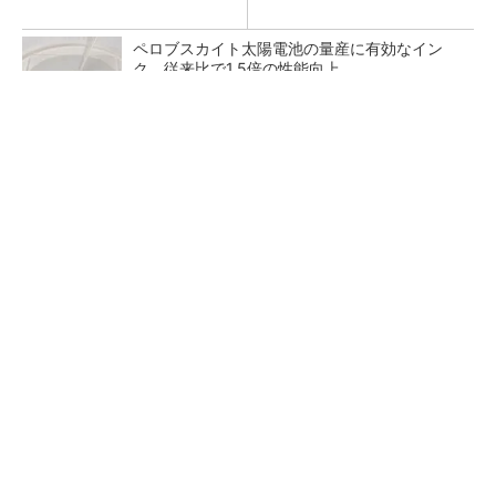
ペロブスカイト太陽電池の量産に有効なイン
ク、従来比で1.5倍の性能向上
【見城徹×藤田晋】AI時代でも変わらない経営
者の本質
PR(FINCHI on GOETHE)
【レベル14】生成AIを味方に、3D CADを使い
こなそう！