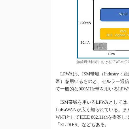
無線通信技術におけるLPWAの位
LPWAは、ISM帯域（Industry：
帯）を用いるものと、セルラー通信を用
て一般的な900MHz帯を用いるLPW
ISM帯域を用いるLPWAとしては、
LoRaWANが広く知られている。また
Wi-FiとしてIEEE 802.11
「ELTRES」などもある。