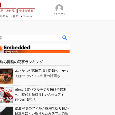
薬品・衣料品
中小製造業
マイページ
ルマガ
告知
Special
込み開発の記事ランキング
ルネサスが高崎工場を閉鎖へ、かつ
てはSiCデバイス生産の計画も
AlteraはITバブルを切り抜け全盛期
へ、時代を先取りしたArmコア＋
FPGAの製品も
強度20倍のフィルム採用で折り目が
目立ちにくい折りたたみスマホの新