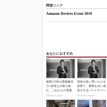
関連リンク
Amazon Devices Event 2019
あなたにおすすめ
創業125年の課題解決
現状を疑い問いかける
力×多様な才能で挑
姿勢で、事業を共に成
む、これからの電通
長させるパートナーへ
PR(dentsu Japan)
PR(dentsu Japan)