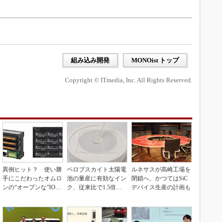
組み込み開発
MONOist トップ
Copyright © ITmedia, Inc. All Rights Reserved.
異例ヒット？ 使い勝
ペロブスカイト太陽電
ルネサスが高崎工場を
手にこだわったオムロ
池の量産に有効なイン
閉鎖へ、かつてはSiC
ンの“オープンな”IO-L
ク、従来比で1.5倍の
デバイス生産の計画も
inkマスター
性能向上