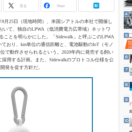
3Dプリンタ
見る
産業オープンネット展
Share
デジタルツインとCAE
S＆OP
019年9月25日（現地時間）、米国シアトルの本社で開催し
t 2019」において、独自のLPWA（低消費電力広帯域）ネットワ
インダストリー4.0
ことを明らかにした。「Sidewalk」と呼ぶこのLPWA
イノベーション
用いており、km単位の通信距離と、電池駆動のIoT（モノ
製造業ビッグデータ
位で動作させられるという。2020年内に発売する飼い
メイドインジャパン
h」に採用する計画。また、Sidewalkのプロトコル仕様を公
植物工場
品開発を促す方針だ。
知財マネジメント
海外生産
グローバル設計・開発
制御セキュリティ
新型コロナへの対応