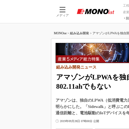
工
産
メディア
脱
つながる技術
AI×技術
MONOist
>
組み込み開発
>
アマゾンがLPWAを独自開発、
つながる工場
AI×設備
つながるサービ
Physical
組み込み開発ニュース
アマゾンがLPWAを独自開
802.11ahでもない
アマゾンは、独自のLPWA（低消費電力
明らかにした。「Sidewalk」と呼ぶこ
通信距離と、電池駆動のIoTデバイスを
2019年09月28日 07時00分 公開