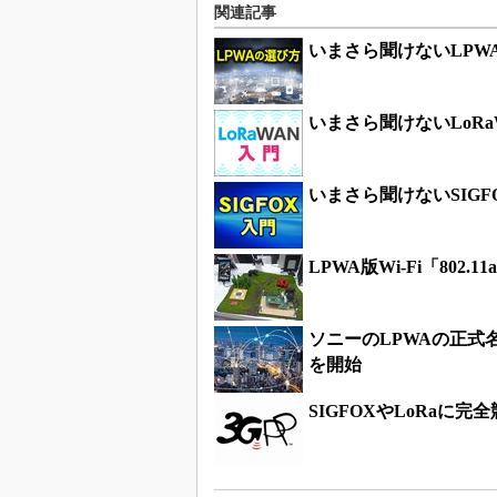
関連記事
いまさら聞けないLPWA
いまさら聞けないLoRa
いまさら聞けないSIG
LPWA版Wi-Fi「802
ソニーのLPWAの正式名
を開始
SIGFOXやLoRaに完全競