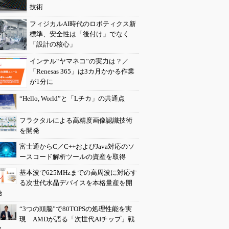
技術
フィジカルAI時代のロボティクス新
標準、安全性は「後付け」でなく
「設計の核心」
インテル“ヤマネコ”の実力は？／
「Renesas 365」は3カ月かかる作業
が1分に
“Hello, World”と「Lチカ」の共通点
フラクタルによる高精度画像認識技術
を開発
富士通からC／C++およびJava対応のソ
ースコード解析ツールの資産を取得
基本波で625MHzまでの高周波に対応す
る次世代水晶デバイスを本格量産を開
始
“3つの頭脳”で80TOPSの処理性能を実
現 AMDが語る「次世代AIチップ」戦