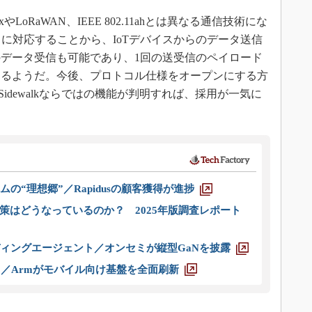
xやLoRaWAN、IEEE 802.11ahとは異なる通信技術にな
トに対応することから、IoTデバイスからのデータ送信
データ受信も可能であり、1回の送受信のペイロード
きるようだ。今後、プロトコル仕様をオープンにする方
idewalkならではの機能が判明すれば、採用が一気に
ムの“理想郷”／Rapidusの顧客獲得が進捗
策はどうなっているのか？ 2025年版調査レポート
ディングエージェント／オンセミが縦型GaNを披露
ス／Armがモバイル向け基盤を全面刷新