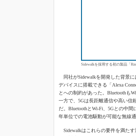
Sidewalkを採用する初の製品「R
同社がSidewalkを開発した背景
デバイスに搭載できる「Alexa Co
とへの制約があった。Bluetooth
一方で、5Gは長距離通信や高い信
だ。BluetoothとWi-Fi、5
年単位での電池駆動が可能な無線
Sidewalkはこれらの要件を満たす