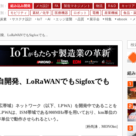
程別：
組み込み開発
メカ設計
製造マネジメント
物流
R＆D
キャリア
FA
業別：
モビリティ
素材／化学
医療機器
ロボット
電機
産業機械
食品・
炭素
サステナ設計
エッジ逆襲
品質
展示会
特集
メ
IoT
AI
ebook
伝承
組み込み開発
CEATEC
読者調査まとめ
編集後記
LoRaWANでもSigfoxでも...
JIMTOF
保全
メカ設計
つながるクルマ
組込み/エッジ コンピューティング
ス
 AI
製造マネジメント
5G
展＆IoT/5Gソリューション展
VR／AR
FA
IIFES
モビリティ
フィールドサービス
国際ロボット展
素材／化学
FPGA
組み
ジャパンモビリティショー
発、LoRaWANでもSigfoxでも
組み込み画像技術
TECHNO-FRONTIER
組み込みモデリング
人テク展
Windows Embedded
スマート工場EXPO
広帯域）ネットワーク（以下、LPWA）を開発中であることを
車載ソフト開発
のLPWAは、ISM帯域である900MHz帯を用いており、km単位の
EdgeTech+
年単位で動作させられるという。
ISO26262
日本ものづくりワールド
[
朴尚洙
，
MONOist
]
無償設計ツール
AUTOMOTIVE WORLD