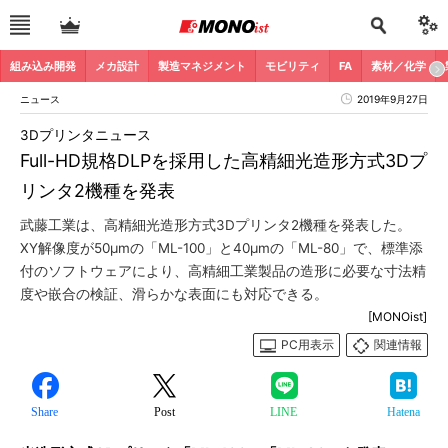
組み込み開発
メカ設計
製造マネジメント
モビリティ
FA
素材／化学
ニュース
2019年9月27日
3Dプリンタニュース
Full-HD規格DLPを採用した高精細光造形方式3Dプ
リンタ2機種を発表
武藤工業は、高精細光造形方式3Dプリンタ2機種を発表した。
XY解像度が50μmの「ML-100」と40μmの「ML-80」で、標準添
付のソフトウェアにより、高精細工業製品の造形に必要な寸法精
度や嵌合の検証、滑らかな表面にも対応できる。
[MONOist]
PC用表示
関連情報
Share
Post
LINE
Hatena