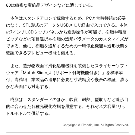
80は緻密な宝飾品デザインなどに適している。
本体はスタンドアロンで稼働するため、PCと常時接続の必要
はなく、STL形式のデータをUSBメモリ経由で入力できる。本体
の7インチLCDタッチパネルから造形操作が可能で、樹脂や積層
ピッチなどの項目選択や樹脂の造形パラメータのカスタマイズが
できる。他に、樹脂を追加するための一時停止機能や造形状態を
確認できるプレビュー機能も備える。
また、造形物表面平滑化処理機能を装備したスライサーソフト
ウェア「Mutoh Slicer_J（サポート付与機能付き）」を標準添
付。高精細工業製品の造形に必要な寸法精度や嵌合の検証、滑ら
かな表面にも対応する。
樹脂は、スタンダードのほか、軟質、耐熱、型取りなど造形目
的に合わせた各種光硬化樹脂を用意する。それぞれ大容量1リッ
トルボトルで供給する。
Copyright © ITmedia, Inc. All Rights Reserved.