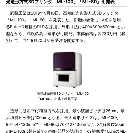
光造形方式3Dプリンタ「ML-100」「ML-80」を発表
武藤工業は2019年9月10日、高精細光造形方式3Dプリンタ
「ML-100」「ML-80」を発表した。樹脂の硬化にUV光を使用す
るFull-HD規格のDLPを採用。外形寸法は400×390×570mmと小
型ながら、精度の高い造形が可能だ。本体価格は各230万円（税
別）で、同年9月20日から受注を開始する。
高精細光造形3Dプリンタ「ML-100」
「ML-80」 出典：武藤工業
造形には吊下げ積層方式を採用。最小積層ピッチは25μm、最
大積層ピッチは100μmとなる。最大造形サイズは、ML-100が
96×54×130mmで、ML-80は76×42×130mmだ。XY解像度50μm
のML-100は製造業での精細部品の試作に、XY解像度40μmのML-