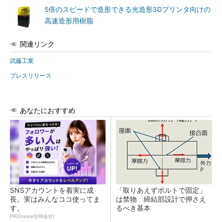
5倍のスピードで造形できる光造形3Dプリンタ向けの
高速造形用樹脂
関連リンク
武藤工業
プレスリリース
あなたにおすすめ
SNSアカウントを着実に成
「取りあえずボルトで固定」
長。実はみんなココ使ってま
は禁物 締結部設計で押さえ
す。
るべき基本
PR(Dreaw合同会社)