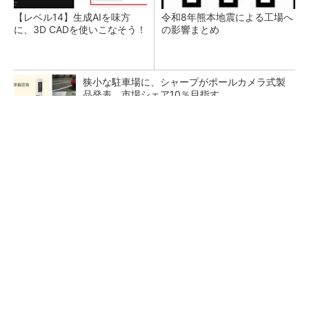
【レベル14】生成AIを味方
令和8年熊本地震による工場へ
に、3D CADを使いこなそう！
の影響まとめ
狭小な駐車場に、シャープがポールカメラ式製
品発表 市場シェア10％目指す
ルネサスが高崎工場を閉鎖へ、かつてはSiCデ
バイス生産の計画も
なぜ熊本に半導体産業が集まるのか――地震で
工場稼働停止相次ぐ