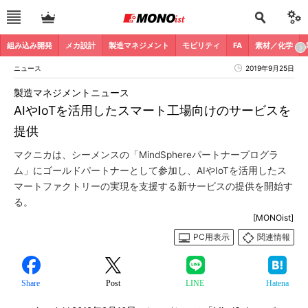
組み込み開発
メカ設計
製造マネジメント
モビリティ
FA
素材／化学
ニュース
2019年9月25日
製造マネジメントニュース
AIやIoTを活用したスマート工場向けのサービスを
提供
マクニカは、シーメンスの「MindSphereパートナープログラ
ム」にゴールドパートナーとして参加し、AIやIoTを活用したス
マートファクトリーの実現を支援する新サービスの提供を開始す
る。
[MONOist]
PC用表示
関連情報
Share
Post
LINE
Hatena