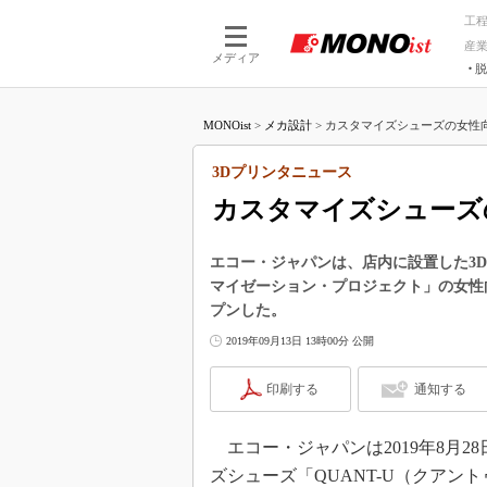
工
産
メディア
脱
つながる技術
AI×技術
MONOist
>
メカ設計
>
カスタマイズシューズの女性向け
つながる工場
AI×設備
つながるサービ
Physical
3Dプリンタニュース
カスタマイズシューズ
エコー・ジャパンは、店内に設置した3D
マイゼーション・プロジェクト」の女性
プンした。
2019年09月13日 13時00分 公開
印刷する
通知する
エコー・ジャパンは2019年8月2
ズシューズ「QUANT-U（クア