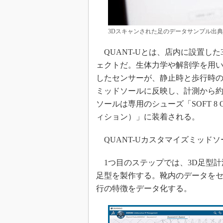
3Dスキャンされた足のデータサンプル出
QUANT-Uとは、店内に設置し
ェクトだ。生体力学や解剖学を用い
したセンサーが、静止時と歩行時
ミッドソールに反映し、計測から約
ソールは専用のシューズ「SOFT 8 Q
ィション）」に装着される。
QUANT-Uカスタマイズミッド
1つ目のステップでは、3D足型計
足型を製作する。靴内のデータを
行の特徴をデータ化する。