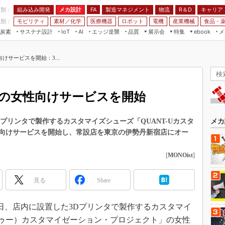
程別：
組み込み開発
メカ設計
製造マネジメント
物流
R＆D
キャリア
FA
業別：
モビリティ
素材／化学
医療機器
ロボット
電機
産業機械
食品・
炭素
サステナ設計
エッジ逆襲
品質
展示会
特集
メ
IoT
AI
ebook
伝承
組み込み開発
CEATEC
読者調査まとめ
編集後記
サービスを開始：3...
JIMTOF
保全
メカ設計
つながるクルマ
組込み/エッジ コンピューティング
ス
 AI
製造マネジメント
5G
展＆IoT/5Gソリューション展
VR／AR
FA
の女性向けサービスを開始
IIFES
モビリティ
フィールドサービス
国際ロボット展
素材／化学
FPGA
プリンタで製作するカスタマイズシューズ「QUANT-Uカスタ
メカ
ジャパンモビリティショー
向けサービスを開始し、常設店を東京の伊勢丹新宿店にオー
組み込み画像技術
TECHNO-FRONTIER
組み込みモデリング
[
MONOist
]
人テク展
Windows Embedded
スマート工場EXPO
見る
Share
車載ソフト開発
EdgeTech+
ISO26262
日本ものづくりワールド
8日、店内に設置した3Dプリンタで製作するカスタマイ
無償設計ツール
ントゥー）カスタマイゼーション・プロジェクト」の女性
AUTOMOTIVE WORLD