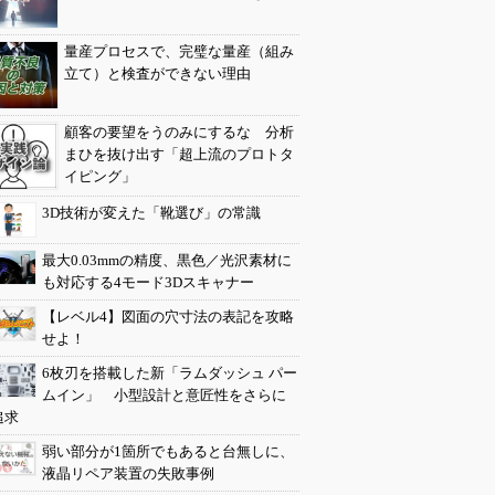
量産プロセスで、完璧な量産（組み
立て）と検査ができない理由
顧客の要望をうのみにするな 分析
まひを抜け出す「超上流のプロトタ
イピング」
3D技術が変えた「靴選び」の常識
最大0.03mmの精度、黒色／光沢素材に
も対応する4モード3Dスキャナー
【レベル4】図面の穴寸法の表記を攻略
せよ！
6枚刃を搭載した新「ラムダッシュ パー
ムイン」 小型設計と意匠性をさらに
追求
弱い部分が1箇所でもあると台無しに、
液晶リペア装置の失敗事例