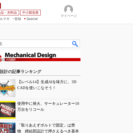
薬品・衣料品
中小製造業
マイページ
ルマガ
告知
Special
設計の記事ランキング
【レベル14】生成AIを味方に、3D
CADを使いこなそう！
使用中に発火、サーキュレーター10
万台をリコール
「取りあえずボルトで固定」は禁
物 締結部設計で押さえるべき基本