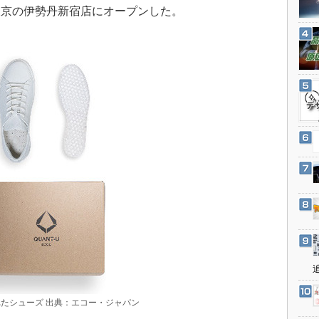
3Dプリンタ
東京の伊勢丹新宿店にオープンした。
産業オープンネット展
デジタルツインとCAE
S＆OP
インダストリー4.0
イノベーション
製造業ビッグデータ
メイドインジャパン
植物工場
知財マネジメント
海外生産
グローバル設計・開発
制御セキュリティ
新型コロナへの対応
たシューズ 出典：エコー・ジャパン