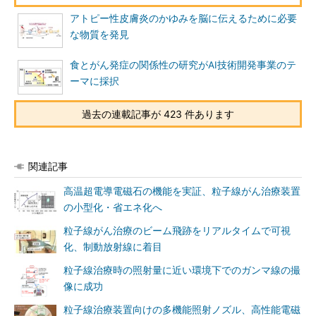
アトピー性皮膚炎のかゆみを脳に伝えるために必要
な物質を発見
食とがん発症の関係性の研究がAI技術開発事業のテ
ーマに採択
過去の連載記事が 423 件あります
関連記事
高温超電導電磁石の機能を実証、粒子線がん治療装置
の小型化・省エネ化へ
粒子線がん治療のビーム飛跡をリアルタイムで可視
化、制動放射線に着目
粒子線治療時の照射量に近い環境下でのガンマ線の撮
像に成功
粒子線治療装置向けの多機能照射ノズル、高性能電磁