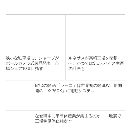
狭小な駐車場に、シャープが
ルネサスが高崎工場を閉鎖
ポールカメラ式製品発表 市
へ、かつてはSiCデバイス生産
場シェア10％目指す
の計画も
BYDの軽EV「ラッコ」は世界初の軽SDV、新開
発の「X-PACK」に電動システ...
なぜ熊本に半導体産業が集まるのか――地震で
工場稼働停止相次ぐ