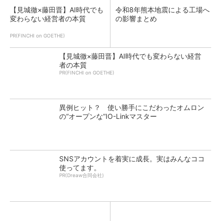
【見城徹×藤田晋】AI時代でも
令和8年熊本地震による工場へ
変わらない経営者の本質
の影響まとめ
PR(FINCHI on GOETHE)
【見城徹×藤田晋】AI時代でも変わらない経営
者の本質
PR(FINCHI on GOETHE)
異例ヒット？ 使い勝手にこだわったオムロン
の“オープンな”IO-Linkマスター
SNSアカウントを着実に成長。実はみんなココ
使ってます。
PR(Dreaw合同会社)