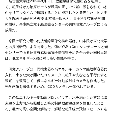
名古屋大学は2019年8月8日、放射線画像化検出器を応用し
て、粒子線がん治療ビームが腫瘍の正しい位置に照射されている
かをリアルタイムで確認することに成功したと発表した。同大学
大学院医学系研究科教授 山本誠一氏らと、量子科学技術研究開
発機構、兵庫県立粒子線医療センターの共同研究グループによる
成果だ。
今回の研究で用いた放射線画像化検出器は、山本氏が東北大学
との共同研究により開発した。薄いYAP（Ce）シンチレータと光
センサーである位置有感型光電子増倍管を組み合わせた同検出器
は、低エネルギーX線に対し高い性能を持つ。
研究グループは、同検出器を高エネルギーガンマ線遮断容器に
入れ、小さな穴が開いたコリメータ（粒子や光などを平行にする
装置）を装着して、低エネルギー制動放射線カメラを作成した。
光学画像を撮像するため、CCDカメラも一体化している。
この低エネルギー制動放射線カメラで、水を満たした容器に炭
素線を上方向から照射した時の制動放射線画像を撮像したとこ
ろ、極めて高い空間分解能で、鮮明な粒子線の飛跡（ビーム）を