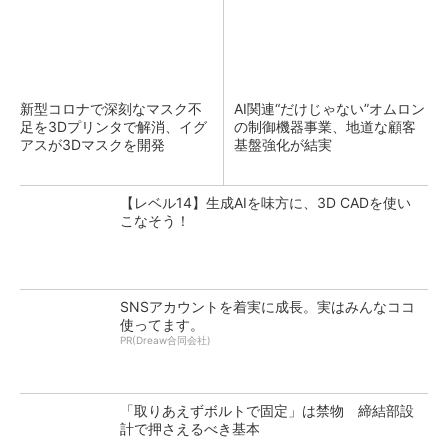
新型コロナで深刻なマスク不
AI関連“だけじゃない”オムロン
足を3Dプリンタで解消、イグ
の制御機器事業、地道な顧客
アスが3Dマスクを開発
基盤強化が結実
【レベル14】生成AIを味方に、3D CADを使い
こなそう！
SNSアカウントを着実に成長。実はみんなココ
使ってます。
PR(Dreaw合同会社)
「取りあえずボルトで固定」は禁物 締結部設
計で押さえるべき基本