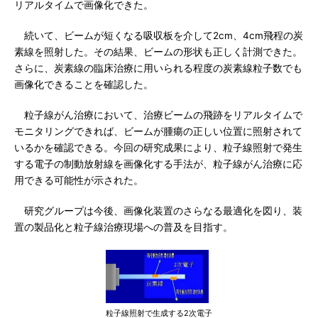
リアルタイムで画像化できた。
続いて、ビームが短くなる吸収板を介して2cm、4cm飛程の炭
素線を照射した。その結果、ビームの形状も正しく計測できた。
さらに、炭素線の臨床治療に用いられる程度の炭素線粒子数でも
画像化できることを確認した。
粒子線がん治療において、治療ビームの飛跡をリアルタイムで
モニタリングできれば、ビームが腫瘍の正しい位置に照射されて
いるかを確認できる。今回の研究成果により、粒子線照射で発生
する電子の制動放射線を画像化する手法が、粒子線がん治療に応
用できる可能性が示された。
研究グループは今後、画像化装置のさらなる最適化を図り、装
置の製品化と粒子線治療現場への普及を目指す。
粒子線照射で生成する2次電子