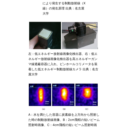
により発生する制動放射線（X
線）の発生原理 出典：名古屋
大学
左：低エネルギー放射線画像化検出器、右：低エ
ネルギー放射線画像化検出器を高エネルギーガン
マ線遮蔽容器に入れ、ピンホールコリメータを装
着した低エネルギー制動放射線カメラ 出典：名古
屋大学
A：水を満たした容器に炭素線を上方向から照射し
た時の制動放射線画像、B：2cm飛程の短いビーム
照射時画像、C：4cm飛程の短いビーム照射時画