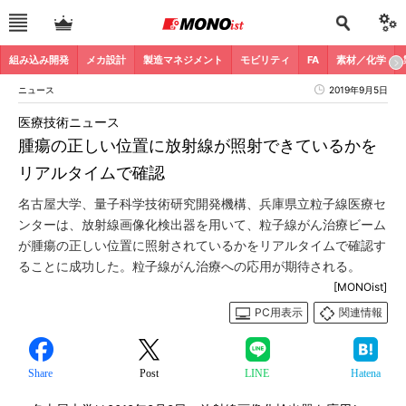
組み込み開発
メカ設計
製造マネジメント
モビリティ
FA
素材／化学
ニュース
2019年9月5日
医療技術ニュース
腫瘍の正しい位置に放射線が照射できているかを
リアルタイムで確認
名古屋大学、量子科学技術研究開発機構、兵庫県立粒子線医療セ
ンターは、放射線画像化検出器を用いて、粒子線がん治療ビーム
が腫瘍の正しい位置に照射されているかをリアルタイムで確認す
ることに成功した。粒子線がん治療への応用が期待される。
[MONOist]
PC用表示
関連情報
Share
Post
LINE
Hatena