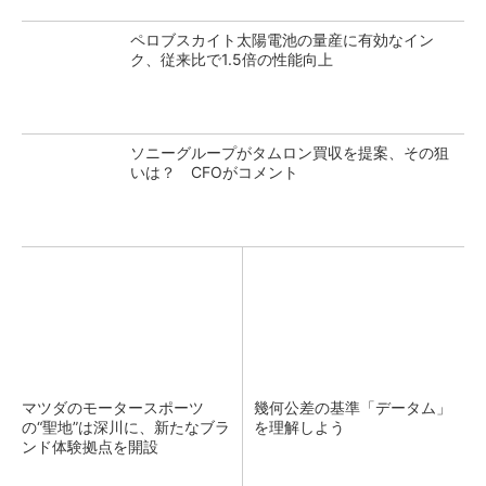
ペロブスカイト太陽電池の量産に有効なイン
ク、従来比で1.5倍の性能向上
ソニーグループがタムロン買収を提案、その狙
いは？ CFOがコメント
マツダのモータースポーツ
幾何公差の基準「データム」
の“聖地”は深川に、新たなブラ
を理解しよう
ンド体験拠点を開設