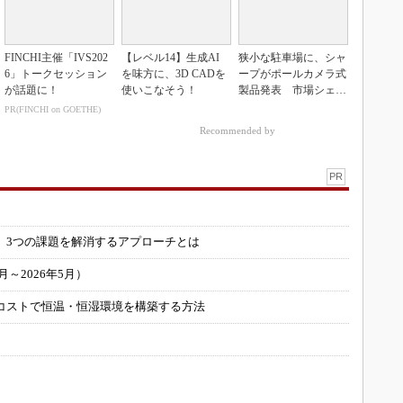
FINCHI主催「IVS202
【レベル14】生成AI
狭小な駐車場に、シャ
6」トークセッション
を味方に、3D CADを
ープがポールカメラ式
が話題に！
使いこなそう！
製品発表 市場シェア
10％目指す
PR(FINCHI on GOETHE)
Recommended by
PR
」
 3つの課題を解消するアプローチとは
～2026年5月）
コストで恒温・恒湿環境を構築する方法