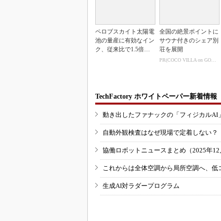
ペロブスカイト太陽電
全国の絶景ポイントに
池の量産に有効なイン
サウナ付きのシェア別
ク、従来比で1.5倍の
荘を展開
性能向上
PR(COCO VILLA on GOETHE)
TechFactory ホワイトペーパー新着情報
動き出したファナックの「フィジカルAI
自動外観検査はなぜ現場で定着しない？
協働ロボットニュースまとめ（2025年12月
これからは全体空調から局所空調へ、低
生成AI対ラダープログラム