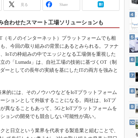
3Dプリンタ
見る
Share
産業オープンネット展
デジタルツインとCAE
S＆OP
組み合わせたスマート工場ソリューションも
インダストリー4.0
T（モノのインターネット）プラットフォームでも相
イノベーション
とも、今回の取り組みの背景にあるとみられる。ファナ
製造業ビッグデータ
em」は、IoTの枠組みの中でエッジとなる工場側を重視した
メイドインジャパン
の「Lumada」は、自社工場の技術に基づくOT（制
植物工場
ンダーとしての長年の実績を基にしたITの両方を強みと
知財マネジメント
海外生産
来的には、そのノウハウなどをIoTプラットフォーム
グローバル設計・開発
ーションとして外販することになる。両社は、IoTプ
制御セキュリティ
が異なることもあって、5GとIoTプラットフォームを
ーションの開発でも競合しない可能性が高い。
新型コロナへの対応
ックと日立という業界を代表する製造業と組むことで、