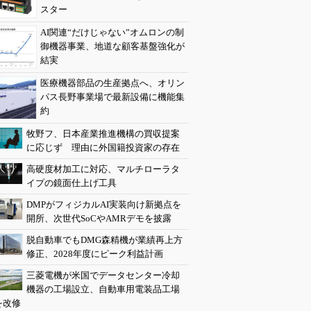
スター
AI関連“だけじゃない”オムロンの制
御機器事業、地道な顧客基盤強化が
結実
医療機器部品の生産拠点へ、オリン
パス長野事業場で最新設備に機能集
約
牧野フ、日本産業推進機構の買収提案
に応じず 理由に外国籍投資家の存在
高硬度材加工に対応、マルチローラタ
イプの鏡面仕上げ工具
DMPがフィジカルAI実装向け新拠点を
開所、次世代SoCやAMRデモを披露
脱自動車でもDMG森精機が業績再上方
修正、2028年度にピーク利益計画
三菱電機が米国でデータセンター冷却
機器の工場設立、自動車用電装品工場
を改修