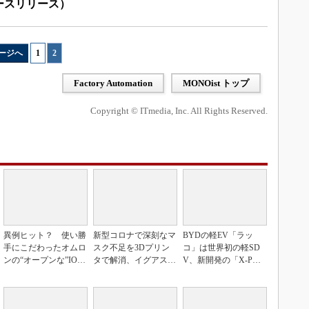
ュースリリース）
ージへ
1
|
2
Factory Automation
MONOist トップ
Copyright © ITmedia, Inc. All Rights Reserved.
異例ヒット？ 使い勝
新型コロナで深刻なマ
BYDの軽EV「ラッ
手にこだわったオムロ
スク不足を3Dプリン
コ」は世界初の軽SD
ンの“オープンな”IO-L
タで解消、イグアスが
V、新開発の「X-PAC
inkマスター
3Dマスクを開発
K」に電動システ...