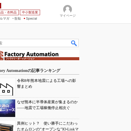
薬品・衣料品
中小製造業
マイページ
ルマガ
告知
Special
tory Automationの記事ランキング
令和8年熊本地震による工場への影
響まとめ
なぜ熊本に半導体産業が集まるのか
――地震で工場稼働停止相次ぐ
異例ヒット？ 使い勝手にこだわっ
たオムロンの“オープンな”IO-Linkマ