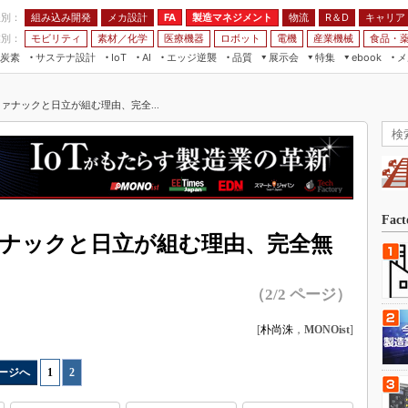
程別：
組み込み開発
メカ設計
製造マネジメント
物流
R＆D
キャリア
FA
業別：
モビリティ
素材／化学
医療機器
ロボット
電機
産業機械
食品・
炭素
サステナ設計
エッジ逆襲
品質
展示会
特集
メ
IoT
AI
ebook
伝承
組み込み開発
CEATEC
読者調査まとめ
編集後記
ァナックと日立が組む理由、完全...
JIMTOF
保全
メカ設計
つながるクルマ
組込み/エッジ コンピューティング
ス
 AI
製造マネジメント
5G
展＆IoT/5Gソリューション展
VR／AR
FA
IIFES
モビリティ
フィールドサービス
国際ロボット展
素材／化学
FPGA
Fac
ジャパンモビリティショー
ァナックと日立が組む理由、完全無
組み込み画像技術
TECHNO-FRONTIER
組み込みモデリング
人テク展
（2/2 ページ）
Windows Embedded
スマート工場EXPO
[
朴尚洙
，
MONOist
]
車載ソフト開発
EdgeTech+
ISO26262
日本ものづくりワールド
ージへ
1
|
2
無償設計ツール
AUTOMOTIVE WORLD