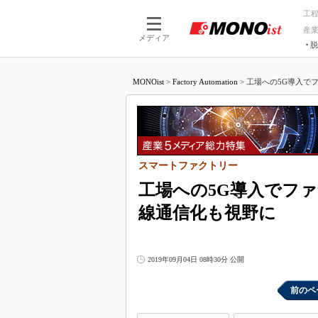
工
産
メディア
脱
つながる技術
AI×技術
MONOist
>
Factory Automation
>
工場への5G導入でフ
つながる工場
AI×設備
つながるサービ
Physical
スマートファクトリー
工場への5G導入でフ
線通信化も視野に
2019年09月04日 08時30分 公開
前のペ