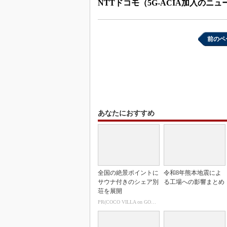
NTTドコモ（5G-ACIA加入のニ
前のペ
あなたにおすすめ
全国の絶景ポイントに
令和8年熊本地震によ
サウナ付きのシェア別
る工場への影響まとめ
荘を展開
PR(COCO VILLA on GOETHE)