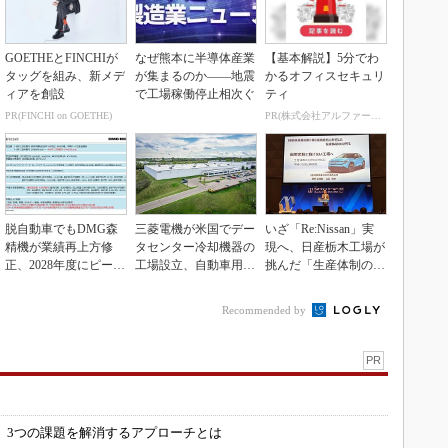
GOETHEとFINCHIが
なぜ熊本に半導体産業
【基本解説】5分でわ
タッグを組み、新メデ
が集まるのか――地震
かるオフィスセキュリ
ィアを創設
で工場稼働停止相次ぐ
ティ
PR(FINCHI on GOETHE)
PR(株式会社アルファーテクノ)
脱自動車でもDMG森
三菱電機が米国でデー
いざ「Re:Nissan」実
精機が業績再上方修
タセンター冷却機器の
現へ、日産栃木工場が
正、2028年度にピーク
工場設立、自動車用電
挑んだ「生産体制の比
利益計画
装品工場を改修
例化」
Recommended by
PR
」
 3つの課題を解消するアプローチとは