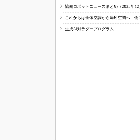
協働ロボットニュースまとめ（2025年12月
これからは全体空調から局所空調へ、低
生成AI対ラダープログラム