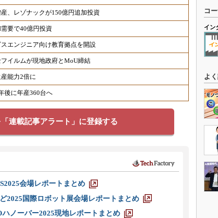
コー
産、レゾナックが150億円追加投資
イン
需要で40億円投資
ビスエンジニア向け教育拠点を開設
フイルムが現地政府とMoU締結
よく
産能力2倍に
後に年産360台へ
を「連載記事アラート」に登録する
S2025会場レポートまとめ
ど2025国際ロボット展会場レポートまとめ
ハノーバー2025現地レポートまとめ