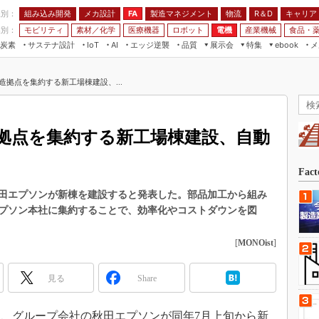
程別：
組み込み開発
メカ設計
製造マネジメント
物流
R＆D
キャリア
FA
業別：
モビリティ
素材／化学
医療機器
ロボット
電機
産業機械
食品・
炭素
サステナ設計
エッジ逆襲
品質
展示会
特集
メ
IoT
AI
ebook
伝承
組み込み開発
CEATEC
読者調査まとめ
編集後記
造拠点を集約する新工場棟建設、...
JIMTOF
保全
メカ設計
つながるクルマ
組込み/エッジ コンピューティング
ス
 AI
製造マネジメント
5G
展＆IoT/5Gソリューション展
VR／AR
FA
拠点を集約する新工場棟建設、自動
IIFES
モビリティ
フィールドサービス
国際ロボット展
素材／化学
FPGA
Fac
ジャパンモビリティショー
組み込み画像技術
田エプソンが新棟を建設すると発表した。部品加工から組み
TECHNO-FRONTIER
プソン本社に集約することで、効率化やコストダウンを図
組み込みモデリング
人テク展
Windows Embedded
[
MONOist
]
スマート工場EXPO
車載ソフト開発
EdgeTech+
見る
Share
ISO26262
日本ものづくりワールド
無償設計ツール
AUTOMOTIVE WORLD
5日、グループ会社の秋田エプソンが同年7月上旬から新