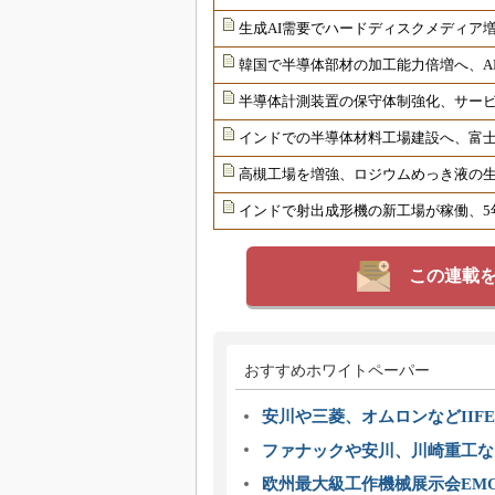
生成AI需要でハードディスクメディア増
韓国で半導体部材の加工能力倍増へ、AI
半導体計測装置の保守体制強化、サー
インドでの半導体材料工場建設へ、富士
高槻工場を増強、ロジウムめっき液の生
インドで射出成形機の新工場が稼働、5年
この連載
おすすめホワイトペーパー
安川や三菱、オムロンなどIIFE
ファナックや安川、川崎重工な
欧州最大級工作機械展示会EMO