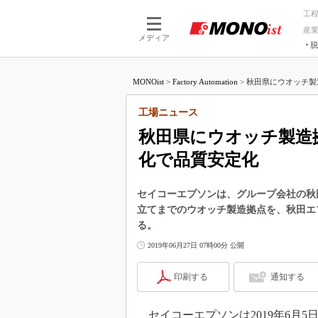
工
産
メディア
脱
つながる技術
AI×技術
MONOist
>
Factory Automation
>
秋田県にウオッチ製
つながる工場
AI×設備
つながるサービ
Physical
工場ニュース
秋田県にウオッチ製造
化で品質安定化
セイコーエプソンは、グループ会社の秋
立てまでのウオッチ製造拠点を、秋田エ
る。
2019年06月27日 07時00分 公開
印刷する
通知する
セイコーエプソンは2019年6月