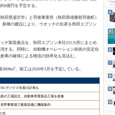
3Dプリンタ
産業オープンネット展
約6億円を予定する。
デジタルツインとCAE
秋田県湯沢市）と羽後事業所（秋田県雄勝郡羽後町）
S＆OP
。新棟の建設により、ウオッチの生産を秋田エプソン
インダストリー4.0
イノベーション
製造業ビッグデータ
ッチ製造拠点を、秋田エプソン本社の1カ所にまとめ
解消する。同時に、自動機オペレーション技術の安定化
メイドインジャパン
税倉庫の確保による物流の効率化も見込む。
植物工場
知財マネジメント
2
808m
。竣工は2020年3月を予定している。
海外生産
グローバル設計・開発
SiCデバイス生産の計画も
制御セキュリティ
機器の工場設立、自動車用電装品工場を改修
新型コロナへの対応
ス長野事業場で最新設備に機能集約
とめ