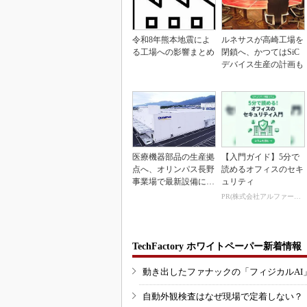
令和8年熊本地震によ
ルネサスが高崎工場を
る工場への影響まとめ
閉鎖へ、かつてはSiC
デバイス生産の計画も
医療機器部品の生産拠
【入門ガイド】5分で
点へ、オリンパス長野
読めるオフィスのセキ
事業場で最新設備に機
ュリティ
能集約
PR(株式会社アルファーテクノ)
TechFactory ホワイトペーパー新着情報
動き出したファナックの「フィジカルAI
自動外観検査はなぜ現場で定着しない？