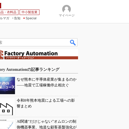
薬品・衣料品
中小製造業
マイページ
ルマガ
告知
Special
tory Automationの記事ランキング
なぜ熊本に半導体産業が集まるのか
――地震で工場稼働停止相次ぐ
令和8年熊本地震による工場への影
響まとめ
AI関連“だけじゃない”オムロンの制
御機器事業、地道な顧客基盤強化が