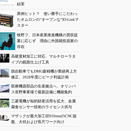
結実
異例ヒット？ 使い勝手にこだわっ
たオムロンの“オープンな”IO-Linkマ
スター
牧野フ、日本産業推進機構の買収提
案に応じず 理由に外国籍投資家の
存在
高硬度材加工に対応、マルチローラタ
イプの鏡面仕上げ工具
脱自動車でもDMG森精機が業績再上方
修正、2028年度にピーク利益計画
医療機器部品の生産拠点へ、オリンパ
ス長野事業場で最新設備に機能集約
三菱電機が知的財産活用を拡大、金属
腐食センサー技術のライセンス供与
マザックが最大加工径910mmのCNC旋
盤、大径および長尺ワーク向け