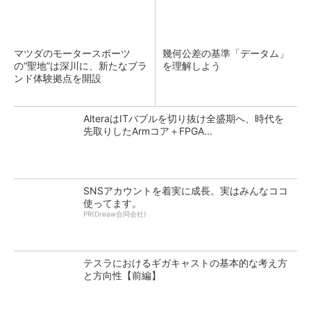
マツダのモータースポーツ
幾何公差の基準「データム」
の“聖地”は深川に、新たなブラ
を理解しよう
ンド体験拠点を開設
AlteraはITバブルを切り抜け全盛期へ、時代を
先取りしたArmコア＋FPGA...
SNSアカウントを着実に成長。実はみんなココ
使ってます。
PR(Dreaw合同会社)
テスラにおけるギガキャストの基本的な考え方
と方向性【前編】