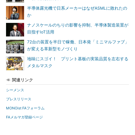
半導体露光機で日系メーカーはなぜASMLに敗れたの
か
ナノスケールのちりの影響を抑制、半導体製造装置が
目指すIoT活用
72台の装置を半日で稼働、日本発「ミニマルファブ」
が変える革新型モノづくり
地味にスゴイ！ プリント基板の実装品質を左右する
メタルマスク
関連リンク
シーメンス
プレスリリース
MONOist FAフォーラム
FAメルマガ登録ページ