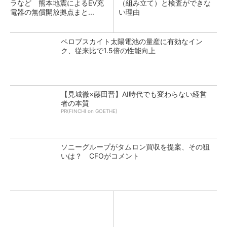
ラなど 熊本地震によるEV充
（組み立て）と検査ができな
電器の無償開放拠点まと...
い理由
ペロブスカイト太陽電池の量産に有効なイン
ク、従来比で1.5倍の性能向上
【見城徹×藤田晋】AI時代でも変わらない経営
者の本質
PR(FINCHI on GOETHE)
ソニーグループがタムロン買収を提案、その狙
いは？ CFOがコメント