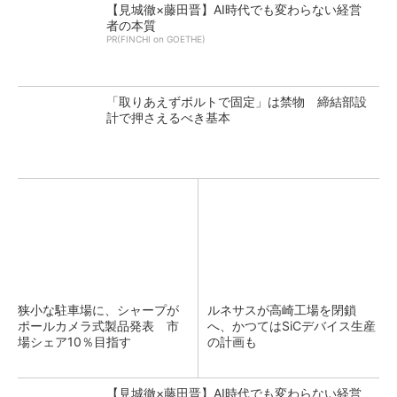
【見城徹×藤田晋】AI時代でも変わらない経営
者の本質
PR(FINCHI on GOETHE)
「取りあえずボルトで固定」は禁物 締結部設
計で押さえるべき基本
狭小な駐車場に、シャープが
ルネサスが高崎工場を閉鎖
ポールカメラ式製品発表 市
へ、かつてはSiCデバイス生産
場シェア10％目指す
の計画も
【見城徹×藤田晋】AI時代でも変わらない経営