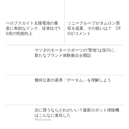
ペロブスカイト太陽電池の量
ソニーグループがタムロン買
産に有効なインク、従来比で1.
収を提案、その狙いは？ CF
5倍の性能向上
Oがコメント
マツダのモータースポーツの“聖地”は深川に、
新たなブランド体験拠点を開設
幾何公差の基準「データム」を理解しよう
次に買うならどれがいい？最新ロボット掃除機
はこんなに進化した
PR(Dreame)