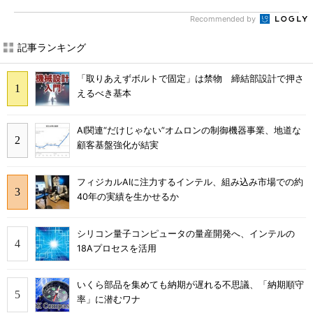
Recommended by
記事ランキング
「取りあえずボルトで固定」は禁物 締結部設計で押さ
えるべき基本
AI関連“だけじゃない”オムロンの制御機器事業、地道な
顧客基盤強化が結実
フィジカルAIに注力するインテル、組み込み市場での約
40年の実績を生かせるか
シリコン量子コンピュータの量産開発へ、インテルの
18Aプロセスを活用
いくら部品を集めても納期が遅れる不思議、「納期順守
率」に潜むワナ