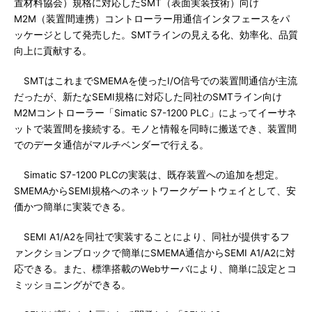
置材料協会）規格に対応したSMT（表面実装技術）向け
M2M（装置間連携）コントローラー用通信インタフェースをパ
ッケージとして発売した。SMTラインの見える化、効率化、品質
向上に貢献する。
SMTはこれまでSMEMAを使ったI/O信号での装置間通信が主流
だったが、新たなSEMI規格に対応した同社のSMTライン向け
M2Mコントローラー「Simatic S7-1200 PLC」によってイーサネ
ットで装置間を接続する。モノと情報を同時に搬送でき、装置間
でのデータ通信がマルチベンダーで行える。
Simatic S7-1200 PLCの実装は、既存装置への追加を想定。
SMEMAからSEMI規格へのネットワークゲートウェイとして、安
価かつ簡単に実装できる。
SEMI A1/A2を同社で実装することにより、同社が提供するフ
ァンクションブロックで簡単にSMEMA通信からSEMI A1/A2に対
応できる。また、標準搭載のWebサーバにより、簡単に設定とコ
ミッショニングができる。