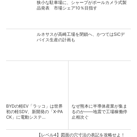
狭小な駐車場に、シャープがポールカメラ式製
品発表 市場シェア10％目指す
ルネサスが高崎工場を閉鎖へ、かつてはSiCデ
バイス生産の計画も
BYDの軽EV「ラッコ」は世界
なぜ熊本に半導体産業が集ま
初の軽SDV、新開発の「X-PA
るのか――地震で工場稼働停
CK」に電動システ...
止相次ぐ
【レベル4】図面の穴寸法の表記を攻略せよ！