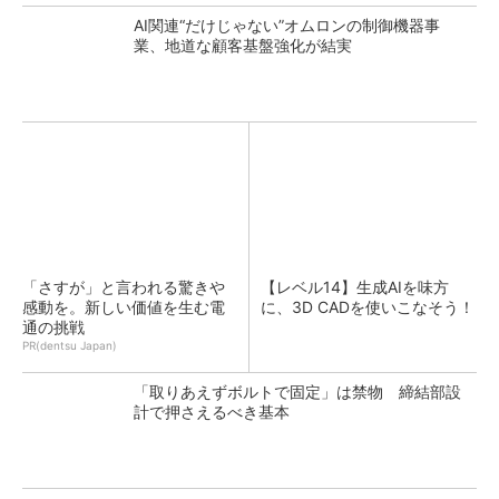
AI関連“だけじゃない”オムロンの制御機器事
業、地道な顧客基盤強化が結実
「さすが」と言われる驚きや
【レベル14】生成AIを味方
感動を。新しい価値を生む電
に、3D CADを使いこなそう！
通の挑戦
PR(dentsu Japan)
「取りあえずボルトで固定」は禁物 締結部設
計で押さえるべき基本