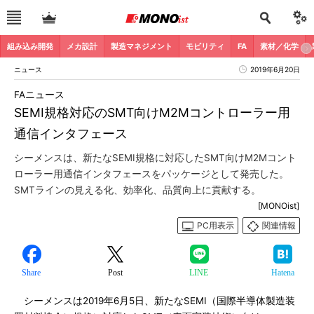
組み込み開発
メカ設計
製造マネジメント
モビリティ
FA
素材／化学
ニュース
2019年6月20日
FAニュース
SEMI規格対応のSMT向けM2Mコントローラー用
通信インタフェース
シーメンスは、新たなSEMI規格に対応したSMT向けM2Mコント
ローラー用通信インタフェースをパッケージとして発売した。
SMTラインの見える化、効率化、品質向上に貢献する。
[MONOist]
PC用表示
関連情報
Share
Post
LINE
Hatena
シーメンスは2019年6月5日、新たなSEMI（国際半導体製造装