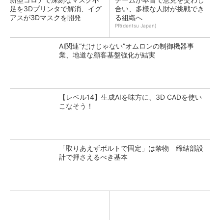
足を3Dプリンタで解消、イグ
合い、多様な人財が挑戦でき
アスが3Dマスクを開発
る組織へ
PR(dentsu Japan)
AI関連“だけじゃない”オムロンの制御機器事
業、地道な顧客基盤強化が結実
【レベル14】生成AIを味方に、3D CADを使い
こなそう！
「取りあえずボルトで固定」は禁物 締結部設
計で押さえるべき基本