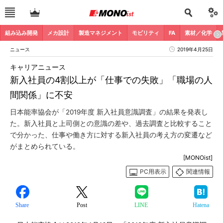
組み込み開発
メカ設計
製造マネジメント
モビリティ
FA
素材／化学
ニュース
2019年4月25日
キャリアニュース
新入社員の4割以上が「仕事での失敗」「職場の人
間関係」に不安
日本能率協会が「2019年度 新入社員意識調査」の結果を発表し
た。新入社員と上司側との意識の差や、過去調査と比較すること
で分かった、仕事や働き方に対する新入社員の考え方の変遷など
がまとめられている。
[MONOist]
PC用表示
関連情報
Share
Post
LINE
Hatena