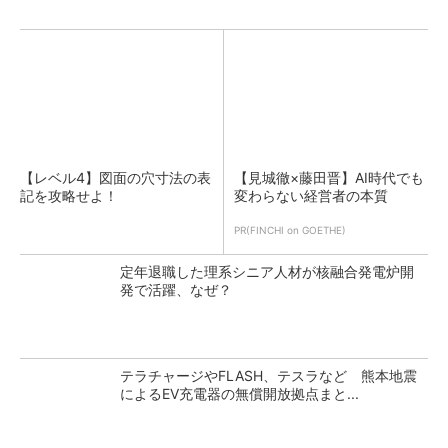
【レベル4】図面の穴寸法の表
【見城徹×藤田晋】AI時代でも
記を攻略せよ！
変わらない経営者の本質
PR(FINCHI on GOETHE)
定年退職した理系シニア人材が核融合発電炉開
発で活躍、なぜ？
テラチャージやFLASH、テスラなど 熊本地震
によるEV充電器の無償開放拠点まと...