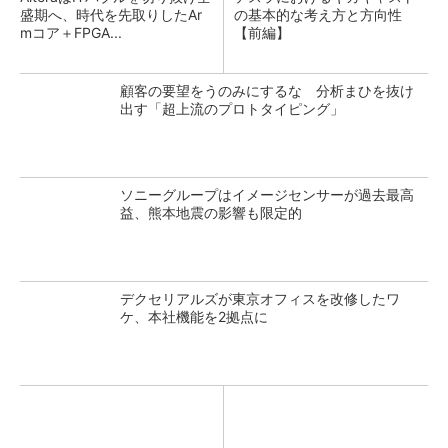
盛期へ、時代を先取りしたAr
の基本的な考え方と方向性
mコア＋FPGA...
【前編】
顧客の要望をうのみにするな 分析まひを抜け
出す「超上流のプロトタイピング」
ソニーグループはイメージセンサーが過去最高
益、熊本地震の影響も限定的
デクセリアルズが東京オフィスを改修したワ
ケ、本社機能を2拠点に