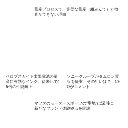
量産プロセスで、完璧な量産（組み立て）と検
査ができない理由
ペロブスカイト太陽電池の量
ソニーグループがタムロン買
産に有効なインク、従来比で1.
収を提案、その狙いは？ CF
5倍の性能向上
Oがコメント
マツダのモータースポーツの“聖地”は深川に、
新たなブランド体験拠点を開設