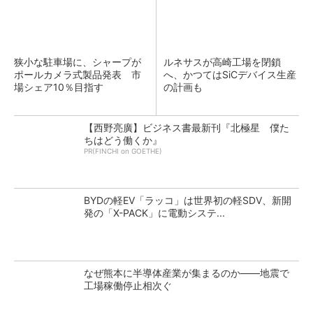
狭小な駐車場に、シャープが
ルネサスが高崎工場を閉鎖
ポールカメラ式製品発表 市
へ、かつてはSiCデバイス生産
場シェア10％目指す
の計画も
【西野亮廣】ビジネス書最新刊『北極星 僕た
ちはどう働くか』
PR(FINCHI on GOETHE)
BYDの軽EV「ラッコ」は世界初の軽SDV、新開
発の「X-PACK」に電動システ...
なぜ熊本に半導体産業が集まるのか――地震で
工場稼働停止相次ぐ