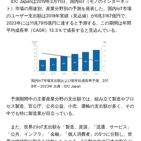
IDC Japanは2019年3月11日、国内IoT（モノのインターネッ
ト）市場の用途別、産業分野別の予測を発表した。国内IoT市場
のユーザー支出額は2018年実績（見込値）が6兆3167億円で、
2023年には11兆7915億円に達すると予測する。この期間は年間
平均成長率（CAGR）13.3％で成長すると見込んでいる。
国内IoT市場支出額および前年比成長率予測、201
8年～2023年 出典：IDC Japan
予測期間中の主要産業分野の支出額では、組み立て製造やプロ
セス製造、官公庁、公共公益、小売、運輸の支出額が多く、その
中でも特に製造業が目立っている。
また、世界のIoT支出額を「製造、資源」「流通、サービス」
「公共、インフラ」「金融」「個人消費者」の5つに分類し、世