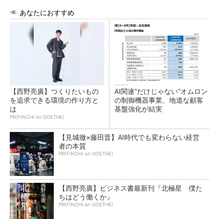
あなたにおすすめ
【西野亮廣】つくりたいもの
AI関連“だけじゃない”オムロン
を追求できる環境の作り方と
の制御機器事業、地道な顧客
は
基盤強化が結実
PR(FINCHI on GOETHE)
【見城徹×藤田晋】AI時代でも変わらない経営
者の本質
PR(FINCHI on GOETHE)
【西野亮廣】ビジネス書最新刊『北極星 僕た
ちはどう働くか』
PR(FINCHI on GOETHE)