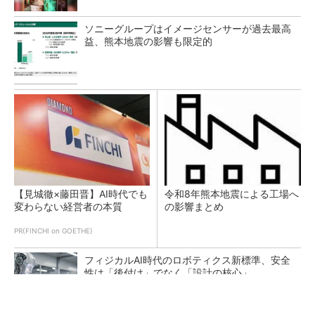
ソニーグループはイメージセンサーが過去最高
益、熊本地震の影響も限定的
【見城徹×藤田晋】AI時代でも
令和8年熊本地震による工場へ
変わらない経営者の本質
の影響まとめ
PR(FINCHI on GOETHE)
フィジカルAI時代のロボティクス新標準、安全
性は「後付け」でなく「設計の核心」