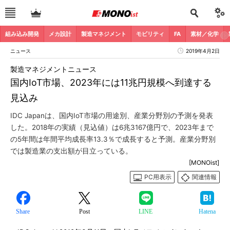
組み込み開発
メカ設計
製造マネジメント
モビリティ
FA
素材／化学
ニュース
2019年4月2日
製造マネジメントニュース
国内IoT市場、2023年には11兆円規模へ到達する
見込み
IDC Japanは、国内IoT市場の用途別、産業分野別の予測を発表
した。2018年の実績（見込値）は6兆3167億円で、2023年まで
の5年間は年間平均成長率13.3％で成長すると予測。産業分野別
では製造業の支出額が目立っている。
[MONOist]
PC用表示
関連情報
Share
Post
LINE
Hatena