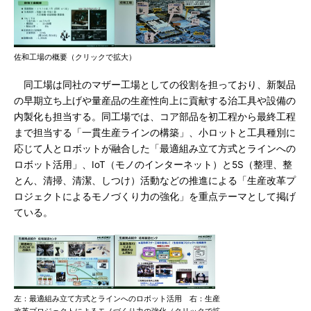
佐和工場の概要（クリックで拡大）
同工場は同社のマザー工場としての役割を担っており、新製品
の早期立ち上げや量産品の生産性向上に貢献する治工具や設備の
内製化も担当する。同工場では、コア部品を初工程から最終工程
まで担当する「一貫生産ラインの構築」、小ロットと工具種別に
応じて人とロボットが融合した「最適組み立て方式とラインへの
ロボット活用」、IoT（モノのインターネット）と5S（整理、整
とん、清掃、清潔、しつけ）活動などの推進による「生産改革プ
ロジェクトによるモノづくり力の強化」を重点テーマとして掲げ
ている。
左：最適組み立て方式とラインへのロボット活用 右：生産