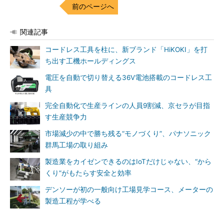
前のページへ
関連記事
コードレス工具を柱に、新ブランド「HiKOKI」を打
ち出す工機ホールディングス
電圧を自動で切り替える36V電池搭載のコードレス工
具
完全自動化で生産ラインの人員9割減、京セラが目指
す生産競争力
市場減少の中で勝ち残る“モノづくり”、パナソニック
群馬工場の取り組み
製造業をカイゼンできるのはIoTだけじゃない、“から
くり”がもたらす安全と効率
デンソーが初の一般向け工場見学コース、メーターの
製造工程が学べる