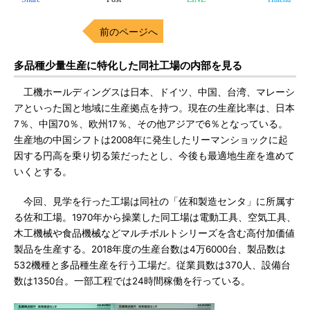
前のページへ
多品種少量生産に特化した同社工場の内部を見る
工機ホールディングスは日本、ドイツ、中国、台湾、マレーシ
アといった国と地域に生産拠点を持つ。現在の生産比率は、日本
7％、中国70％、欧州17％、その他アジアで6％となっている。
生産地の中国シフトは2008年に発生したリーマンショックに起
因する円高を乗り切る策だったとし、今後も最適地生産を進めて
いくとする。
今回、見学を行った工場は同社の「佐和製造センタ」に所属す
る佐和工場。1970年から操業した同工場は電動工具、空気工具、
木工機械や食品機械などマルチボルトシリーズを含む高付加価値
製品を生産する。2018年度の生産台数は4万6000台、製品数は
532機種と多品種生産を行う工場だ。従業員数は370人、設備台
数は1350台。一部工程では24時間稼働を行っている。