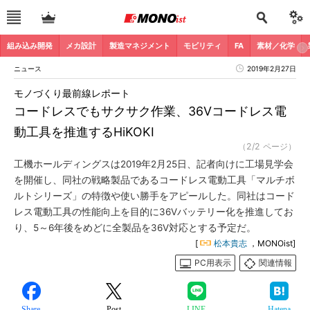
組み込み開発
メカ設計
製造マネジメント
モビリティ
FA
素材／化学
ニュース
2019年2月27日
モノづくり最前線レポート
コードレスでもサクサク作業、36Vコードレス電
動工具を推進するHiKOKI
（2/2 ページ）
工機ホールディングスは2019年2月25日、記者向けに工場見学会
を開催し、同社の戦略製品であるコードレス電動工具「マルチボ
ルトシリーズ」の特徴や使い勝手をアピールした。同社はコード
レス電動工具の性能向上を目的に36Vバッテリー化を推進してお
り、5～6年後をめどに全製品を36V対応とする予定だ。
[
松本貴志
，MONOist]
PC用表示
関連情報
Share
Post
LINE
Hatena