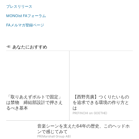
プレスリリース
MONOist FAフォーラム
FAメルマガ登録ページ
あなたにおすすめ
「取りあえずボルトで固定」
【西野亮廣】つくりたいもの
は禁物 締結部設計で押さえ
を追求できる環境の作り方と
るべき基本
は
PR(FINCHI on GOETHE)
音楽シーンを支えた64年の歴史、このヘッドホ
ンで感じてみて
PR(Marshall Group AB)