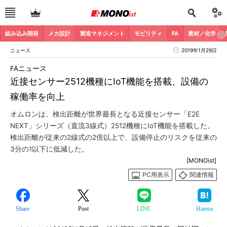
組み込み開発
メカ設計
製造マネジメント
モビリティ
FA
素材／化学
ニュース
2019年1月29日
FAニュース
近接センサー2512機種にIoT機能を搭載、設備の
稼働率を向上
オムロンは、検出距離が世界最長となる近接センサー「E2E
NEXT」シリーズ（直流3線式）2512機種にIoT機能を搭載した。
検出距離が従来の2線式の2倍以上で、設備停止のリスクを従来の
3分の1以下に低減した。
[MONOist]
PC用表示
関連情報
Share
Post
LINE
Hatena