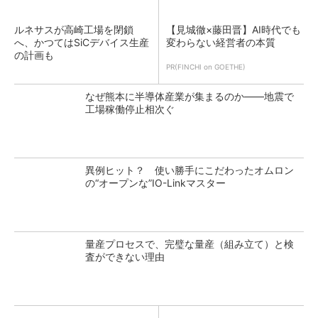
ルネサスが高崎工場を閉鎖
【見城徹×藤田晋】AI時代でも
へ、かつてはSiCデバイス生産
変わらない経営者の本質
の計画も
PR(FINCHI on GOETHE)
なぜ熊本に半導体産業が集まるのか――地震で
工場稼働停止相次ぐ
異例ヒット？ 使い勝手にこだわったオムロン
の“オープンな”IO-Linkマスター
量産プロセスで、完璧な量産（組み立て）と検
査ができない理由