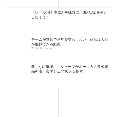
【レベル14】生成AIを味方に、3D CADを使い
こなそう！
チームが本音で意見を交わし合い、多様な人財
が挑戦できる組織へ
PR(dentsu Japan)
狭小な駐車場に、シャープがポールカメラ式製
品発表 市場シェア10％目指す