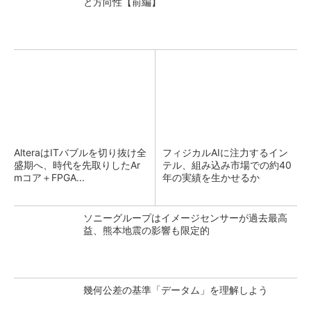
と方向性【前編】
AlteraはITバブルを切り抜け全
フィジカルAIに注力するイン
盛期へ、時代を先取りしたAr
テル、組み込み市場での約40
mコア＋FPGA...
年の実績を生かせるか
ソニーグループはイメージセンサーが過去最高
益、熊本地震の影響も限定的
幾何公差の基準「データム」を理解しよう