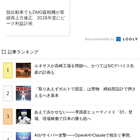
脱自動車でもDMG森精機が業
績再上方修正、2028年度にピ
ーク利益計画
Recommended by
記事ランキング
ルネサスが高崎工場を閉鎖へ、かつてはSiCデバイス生
産の計画も
「取りあえずボルトで固定」は禁物 締結部設計で押さ
えるべき基本
あえて歩かせない――準国産ヒューマノイド「D1」登
場、現場稼働で日本の勝ち筋へ
AIがサイバー攻撃――OpenAIやClaudeで相次ぐ事態、