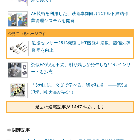
易な製法で
AR技術を利用した、鉄道車両向けのボルト締結作
業管理システムを開発
近接センサー2512機種にIoT機能を搭載、設備の稼
働率を向上
疑似Rの設定不要、削り残しが発生しないR2インサ
ートを拡充
「5カ国語、タダで学べる、我が現場」――第5回
現場川柳大賞が決定！
過去の連載記事が 1447 件あります
関連記事