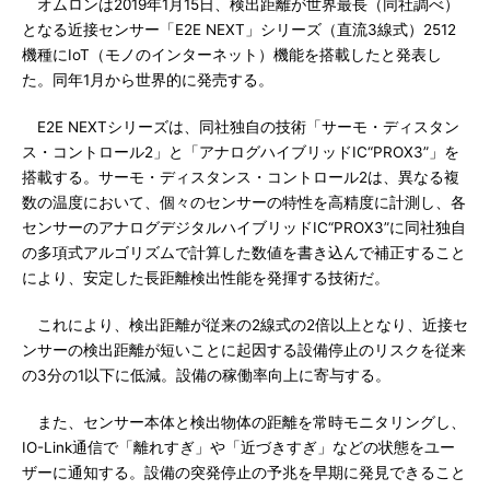
オムロンは2019年1月15日、検出距離が世界最長（同社調べ）
となる近接センサー「E2E NEXT」シリーズ（直流3線式）2512
機種にIoT（モノのインターネット）機能を搭載したと発表し
た。同年1月から世界的に発売する。
E2E NEXTシリーズは、同社独自の技術「サーモ・ディスタン
ス・コントロール2」と「アナログハイブリッドIC“PROX3”」を
搭載する。サーモ・ディスタンス・コントロール2は、異なる複
数の温度において、個々のセンサーの特性を高精度に計測し、各
センサーのアナログデジタルハイブリッドIC“PROX3”に同社独自
の多項式アルゴリズムで計算した数値を書き込んで補正すること
により、安定した長距離検出性能を発揮する技術だ。
これにより、検出距離が従来の2線式の2倍以上となり、近接セ
ンサーの検出距離が短いことに起因する設備停止のリスクを従来
の3分の1以下に低減。設備の稼働率向上に寄与する。
また、センサー本体と検出物体の距離を常時モニタリングし、
IO-Link通信で「離れすぎ」や「近づきすぎ」などの状態をユー
ザーに通知する。設備の突発停止の予兆を早期に発見できること