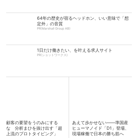
64年の歴史が宿るヘッドホン、いい意味で「想
定外」の音質
PR(Marshall Group AB)
1日だけ働きたい、を叶える求人サイト
PR(ショットワークス)
顧客の要望をうのみにする
あえて歩かせない――準国産
な 分析まひを抜け出す「超
ヒューマノイド「D1」登場、
上流のプロトタイピング」
現場稼働で日本の勝ち筋へ