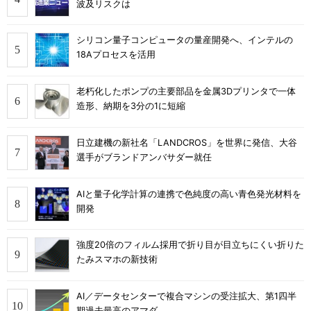
波及リスクは
シリコン量子コンピュータの量産開発へ、インテルの
18Aプロセスを活用
老朽化したポンプの主要部品を金属3Dプリンタで一体
造形、納期を3分の1に短縮
日立建機の新社名「LANDCROS」を世界に発信、大谷
選手がブランドアンバサダー就任
AIと量子化学計算の連携で色純度の高い青色発光材料を
開発
強度20倍のフィルム採用で折り目が目立ちにくい折りた
たみスマホの新技術
AI／データセンターで複合マシンの受注拡大、第1四半
期過去最高のアマダ